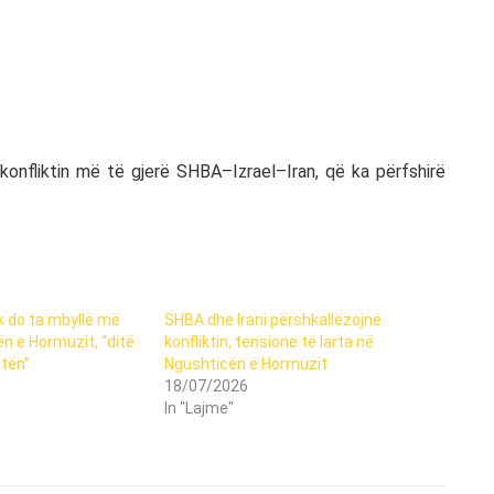
 konfliktin më të gjerë SHBA–Izrael–Iran, që ka përfshirë
k do ta mbyllë më
SHBA dhe Irani përshkallëzojnë
n e Hormuzit, “ditë
konfliktin, tensione të larta në
tën”
Ngushticën e Hormuzit
18/07/2026
In "Lajme"