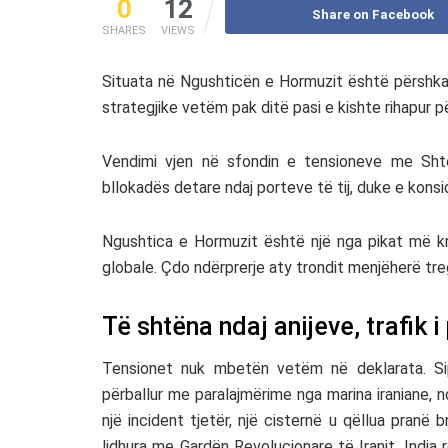
0
12
Share on Facebook
SHARES
VIEWS
Situata në Ngushticën e Hormuzit është përshkall
strategjike vetëm pak ditë pasi e kishte rihapur p
Vendimi vjen në sfondin e tensioneve me Sht
bllokadës detare ndaj porteve të tij, duke e kons
Ngushtica e Hormuzit është një nga pikat më kr
globale. Çdo ndërprerje aty trondit menjëherë treg
Të shtëna ndaj anijeve, trafik i
Tensionet nuk mbetën vetëm në deklarata. Sip
përballur me paralajmërime nga marina iraniane, n
një incident tjetër, një cisternë u qëllua pranë 
lidhura me Gardën Revolucionare të Iranit. India 