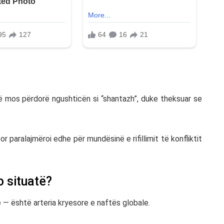
të mos përdorë ngushticën si “shantazh”, duke theksuar se
or paralajmëroi edhe për mundësinë e rifillimit të konfliktit
o situatë?
 — është arteria kryesore e naftës globale.