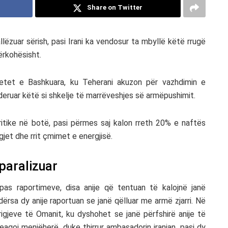
Share on Twitter
ëzuar sërish, pasi Irani ka vendosur ta mbyllë këtë rrugë
ërkohësisht.
etet e Bashkuara, ku Teherani akuzon për vazhdimin e
ideruar këtë si shkelje të marrëveshjes së armëpushimit.
itike në botë, pasi përmes saj kalon rreth 20% e naftës
jet dhe rrit çmimet e energjisë.
 paralizuar
as raportimeve, disa anije që tentuan të kalojnë janë
dërsa dy anije raportuan se janë qëlluar me armë zjarri. Në
brigjeve të Omanit, ku dyshohet se janë përfshirë anije të
reagoi menjëherë, duke thirrur ambasadorin iranian, pasi dy