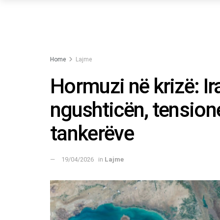
Home
Lajme
Hormuzi në krizë: Ir
ngushticën, tension
tankerëve
19/04/2026
in
Lajme