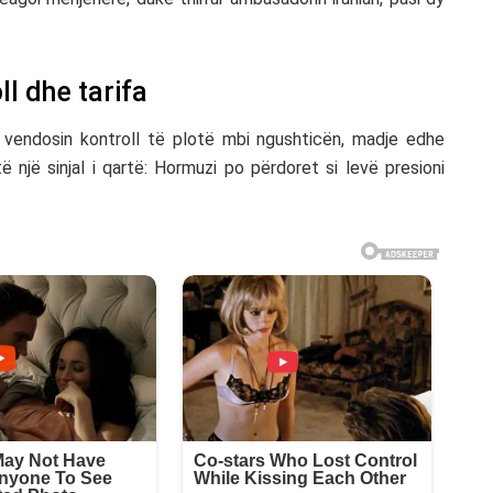
ll dhe tarifa
ë vendosin kontroll të plotë mbi ngushticën, madje edhe
të një sinjal i qartë: Hormuzi po përdoret si levë presioni