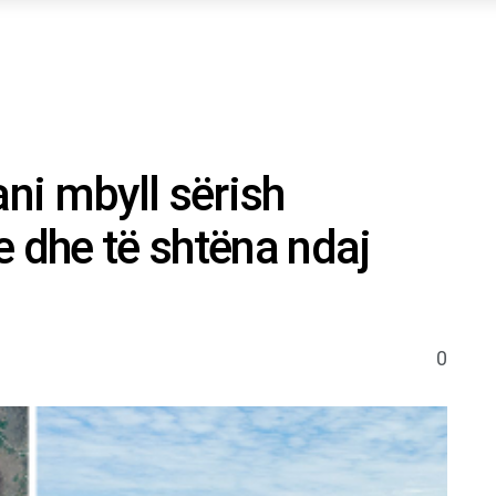
ani mbyll sërish
e dhe të shtëna ndaj
0