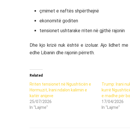
çmimet e naftës shpërthejnë
ekonomitë goditen
tensionet ushtarake rriten në gjithë rajonin
Dhe kjo krizë nuk është e izoluar. Ajo lidhet me
edhe Libanin dhe rajonin përreth.
Related
Rriten tensionet në Ngushticën e
Trump: Irani nu
Hormuzit, Irani ndalon kalimin e
kurrë Ngushticë
katër anijeve
e madhe për bo
25/07/2026
17/04/2026
In "Lajme"
In "Lajme"