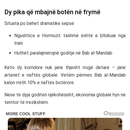
Dy pika që mbajnë botën në frymë
Situata po bëhet dramatike sepse:
Ngushtica e Hormuzit
tashmë është e bllokuar nga
Irani
Huthët paralajmërojnë goditje në
Bab al-Mandab
Këto dy korridore nuk janë thjesht rrugë detare – janë
arteriet e naftës globale. Vetëm përmes Bab al-Mandab
kalon rreth 10% e naftës botërore.
Nëse të dyja goditen njëkohësisht, ekonomia globale hyn në
territor të rrezikshëm.