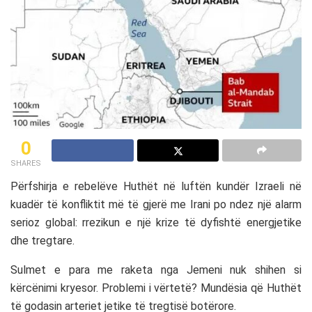
0
SHARES
Përfshirja e rebelëve
Huthët
në luftën kundër
Izraeli
në
kuadër të konfliktit më të gjerë me
Irani
po ndez një alarm
serioz global: rrezikun e një krize të dyfishtë energjetike
dhe tregtare.
Sulmet e para me raketa nga Jemeni nuk shihen si
kërcënimi kryesor. Problemi i vërtetë? Mundësia që Huthët
të godasin arteriet jetike të tregtisë botërore.