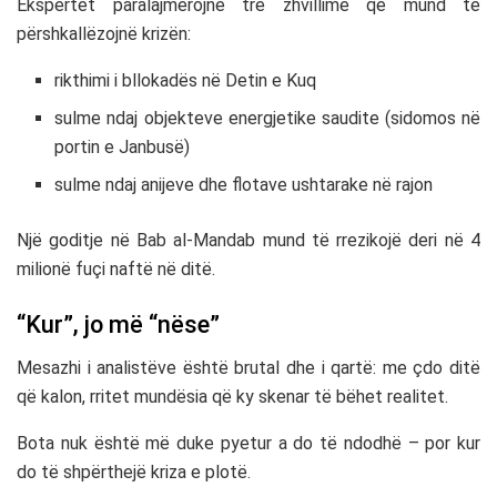
Ekspertët paralajmërojnë tre zhvillime që mund të
përshkallëzojnë krizën:
rikthimi i bllokadës në Detin e Kuq
sulme ndaj objekteve energjetike saudite (sidomos në
portin e Janbusë)
sulme ndaj anijeve dhe flotave ushtarake në rajon
Një goditje në Bab al-Mandab mund të rrezikojë deri në 4
milionë fuçi naftë në ditë.
“Kur”, jo më “nëse”
Mesazhi i analistëve është brutal dhe i qartë: me çdo ditë
që kalon, rritet mundësia që ky skenar të bëhet realitet.
Bota nuk është më duke pyetur a do të ndodhë – por kur
do të shpërthejë kriza e plotë.