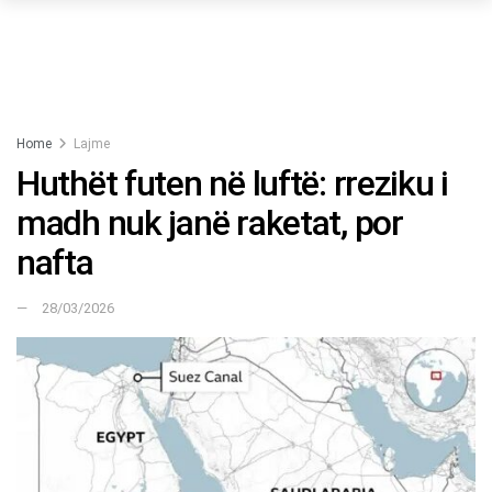
Home
Lajme
Huthët futen në luftë: rreziku i
madh nuk janë raketat, por
nafta
28/03/2026