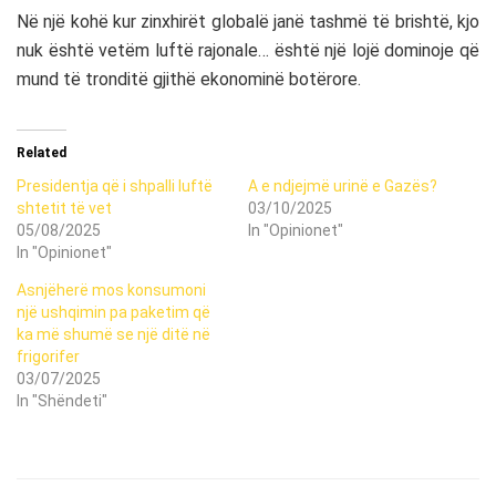
Në një kohë kur zinxhirët globalë janë tashmë të brishtë, kjo
nuk është vetëm luftë rajonale… është një lojë dominoje që
mund të tronditë gjithë ekonominë botërore.
Related
Presidentja që i shpalli luftë
A e ndjejmë urinë e Gazës?
shtetit të vet
03/10/2025
05/08/2025
In "Opinionet"
In "Opinionet"
Asnjëherë mos konsumoni
një ushqimin pa paketim që
ka më shumë se një ditë në
frigorifer
03/07/2025
In "Shëndeti"