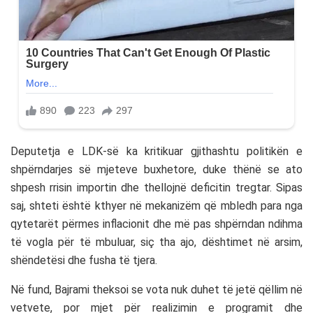
Deputetja e LDK-së ka kritikuar gjithashtu politikën e
shpërndarjes së mjeteve buxhetore, duke thënë se ato
shpesh rrisin importin dhe thellojnë deficitin tregtar. Sipas
saj, shteti është kthyer në mekanizëm që mbledh para nga
qytetarët përmes inflacionit dhe më pas shpërndan ndihma
të vogla për të mbuluar, siç tha ajo, dështimet në arsim,
shëndetësi dhe fusha të tjera.
Në fund, Bajrami theksoi se vota nuk duhet të jetë qëllim në
vetvete, por mjet për realizimin e programit dhe