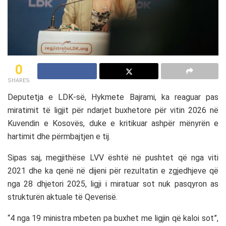
0
SHARES
Deputetja e LDK-së,
Hykmete Bajrami
, ka reaguar pas
miratimit të ligjit për ndarjet buxhetore për vitin 2026 në
Kuvendin e Kosovës, duke e kritikuar ashpër mënyrën e
hartimit dhe përmbajtjen e tij.
Sipas saj, megjithëse LVV është në pushtet që nga viti
2021 dhe ka qenë në dijeni për rezultatin e zgjedhjeve që
nga 28 dhjetori 2025, ligji i miratuar sot nuk pasqyron as
strukturën aktuale të Qeverisë.
“4 nga 19 ministra mbeten pa buxhet me ligjin që kaloi sot”,