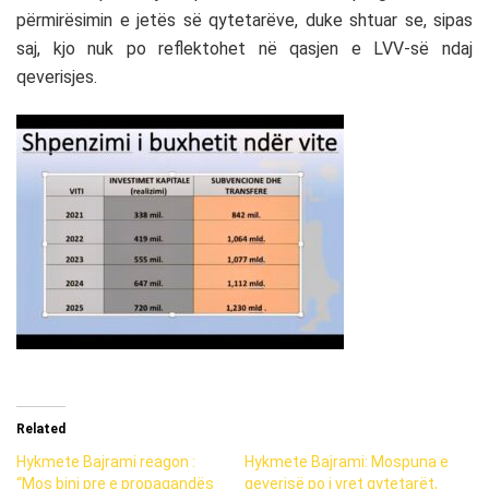
përmirësimin e jetës së qytetarëve, duke shtuar se, sipas
saj, kjo nuk po reflektohet në qasjen e LVV-së ndaj
qeverisjes.
Related
Hykmete Bajrami reagon :
Hykmete Bajrami: Mospuna e
“Mos bini pre e propagandës
qeverisë po i vret qytetarët,