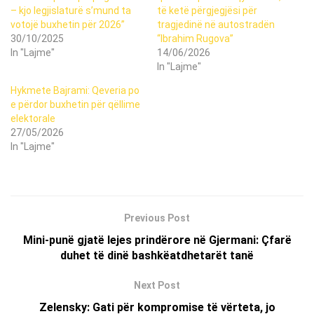
– kjo legjislaturë s’mund ta
të ketë përgjegjësi për
votojë buxhetin për 2026”
tragjedinë në autostradën
30/10/2025
“Ibrahim Rugova”
In "Lajme"
14/06/2026
In "Lajme"
Hykmete Bajrami: Qeveria po
e përdor buxhetin për qëllime
elektorale
27/05/2026
In "Lajme"
Previous Post
Mini-punë gjatë lejes prindërore në Gjermani: Çfarë
duhet të dinë bashkëatdhetarët tanë
Next Post
Zelensky: Gati për kompromise të vërteta, jo