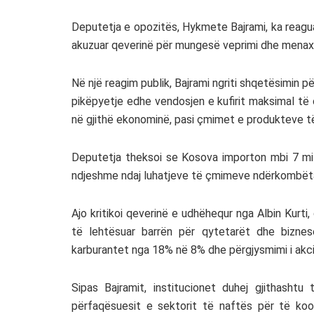
Deputetja e opozitës,
Hykmete Bajrami
, ka reag
akuzuar qeverinë për mungesë veprimi dhe menax
Në një reagim publik, Bajrami ngriti shqetësimin 
pikëpyetje edhe vendosjen e kufirit maksimal të ç
në gjithë ekonominë, pasi çmimet e produkteve të
Deputetja theksoi se Kosova importon mbi 7 mil
ndjeshme ndaj luhatjeve të çmimeve ndërkombëta
Ajo kritikoi qeverinë e udhëhequr nga
Albin Kurti
,
të lehtësuar barrën për qytetarët dhe bizne
karburantet nga 18% në 8% dhe përgjysmimi i akciz
Sipas Bajramit, institucionet duhej gjithasht
përfaqësuesit e sektorit të naftës për të koo