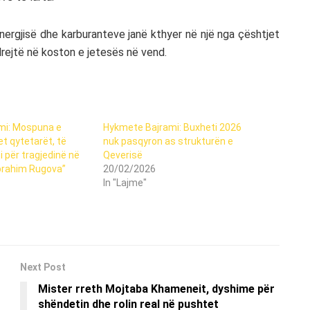
energjisë dhe karburanteve janë kthyer në një nga çështjet
drejtë në koston e jetesës në vend.
mi: Mospuna e
Hykmete Bajrami: Buxheti 2026
et qytetarët, të
nuk pasqyron as strukturën e
i për tragjedinë në
Qeverisë
brahim Rugova”
20/02/2026
In "Lajme"
Next Post
Mister rreth Mojtaba Khameneit, dyshime për
shëndetin dhe rolin real në pushtet