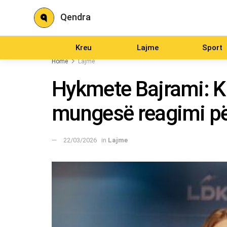
Qendra
Kreu
Lajme
Sport
Home
Lajme
Hykmete Bajrami: Kr
mungesë reagimi pë
22/03/2026
in
Lajme