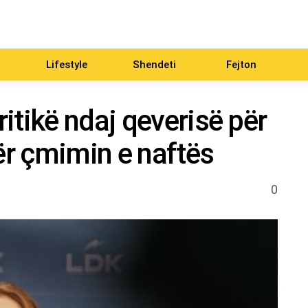
Lifestyle
Shendeti
Fejton
itikë ndaj qeverisë për
r çmimin e naftës
0