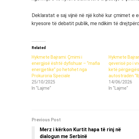
Deklaratat e saj vijnë në një kohë kur çmimet e 
kryesore të debatit publik, me ndikim të drejtpër
Related
Hykmete Bajrami: Çmimi i
Hykmete Bajra
energjisë është dyfishuar – “mafia
qeverisë po i vr
energjetike” po hetohet nga
ketë përgjegjës
Prokuroria Speciale
autostradën “I
25/10/2025
14/06/2026
In "Lajme"
In "Lajme"
Previous Post
Merz i kërkon Kurtit hapa të rinj në
dialogun me Serbinë