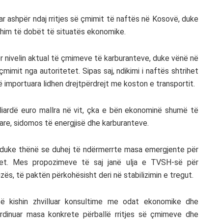
uar ashpër ndaj rritjes së çmimit të naftës në Kosovë, duke
him të dobët të situatës ekonomike.
për nivelin aktual të çmimeve të karburanteve, duke vënë në
mimit nga autoritetet. Sipas saj, ndikimi i naftës shtrihet
 importuara lidhen drejtpërdrejt me koston e transportit.
iardë euro mallra në vit, çka e bën ekonominë shumë të
re, sidomos të energjisë dhe karburanteve.
 duke thënë se duhej të ndërmerrte masa emergjente për
set. Mes propozimeve të saj janë ulja e TVSH-së për
ës, të paktën përkohësisht deri në stabilizimin e tregut.
u të kishin zhvilluar konsultime me odat ekonomike dhe
rdinuar masa konkrete përballë rritjes së çmimeve dhe