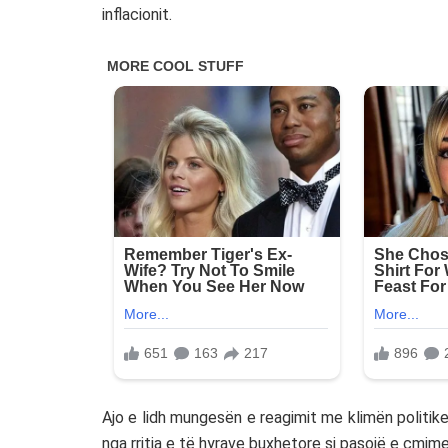
inflacionit.
Ajo e lidh mungesën e reagimit me klimën politik
nga rritja e të hyrave buxhetore si pasojë e çmime