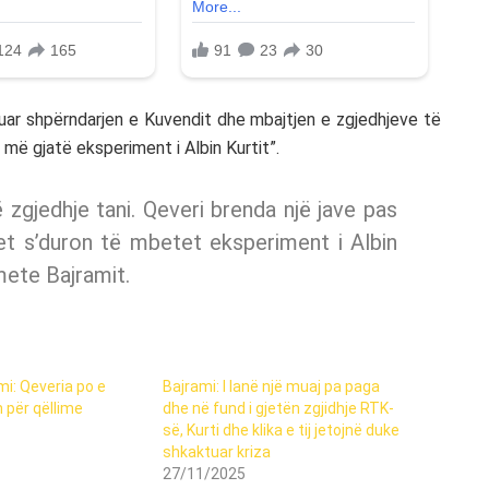
uar shpërndarjen e Kuvendit dhe mbajtjen e zgjedhjeve të
më gjatë eksperiment i Albin Kurtit”.
zgjedhje tani. Qeveri brenda një jave pas
tet s’duron të mbetet eksperiment i Albin
mete Bajramit.
i: Qeveria po e
Bajrami: I lanë një muaj pa paga
 për qëllime
dhe në fund i gjetën zgjidhje RTK-
së, Kurti dhe klika e tij jetojnë duke
shkaktuar kriza
27/11/2025