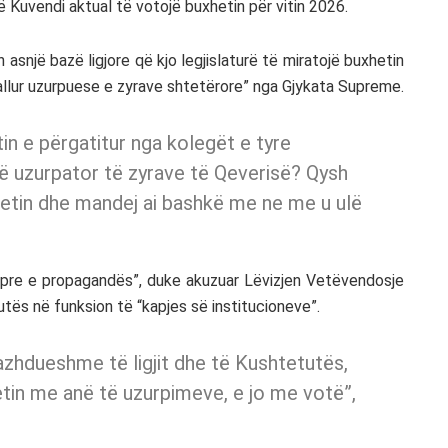
Kuvendi aktual të votojë buxhetin për vitin 2026.
 asnjë bazë ligjore që kjo legjislaturë të miratojë buxhetin
allur uzurpuese e zyrave shtetërore” nga Gjykata Supreme.
n e përgatitur nga kolegët e tyre
në uzurpator të zyrave të Qeverisë? Qysh
etin dhe mandej ai bashkë me ne me u ulë
n pre e propagandës”, duke akuzuar Lëvizjen Vetëvendosje
utës në funksion të “kapjes së institucioneve”.
azhdueshme të ligjit dhe të Kushtetutës,
etin me anë të uzurpimeve, e jo me votë”,