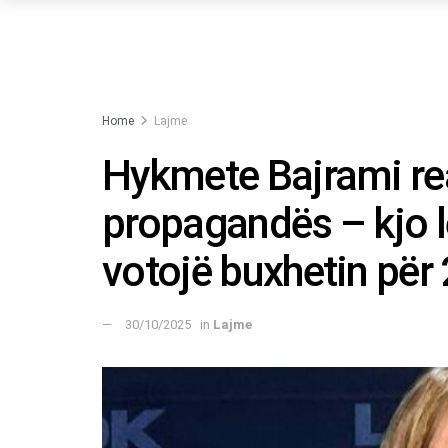
Home
Lajme
Hykmete Bajrami rea
propagandës – kjo l
votojë buxhetin për
30/10/2025
in
Lajme