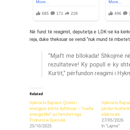
Në fund të reagimit, deputetja e LDK-së ka kërk
reja, duke theksuar se vendi “nuk mund të mbetet 
“Mjaft me bllokada! Shkojmë në 
rezultateve! Ky popull e ky sh
Kurtit,” përfundon reagimi i Hyk
Related
Hykmete Bajrami: Çmimi i
Hykmete Bajram
energjisë është dyfishuar – “mafia
përdor buxhetin
energjetike” po hetohet nga
elektorale
Prokuroria Speciale
27/05/2026
25/10/2025
In "Lajme"