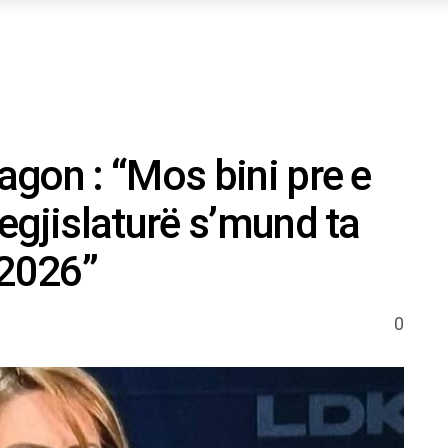
gon : “Mos bini pre e
egjislaturë s’mund ta
 2026”
0