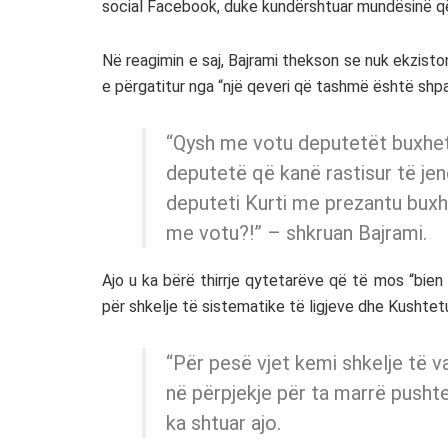
social Facebook, duke kundërshtuar mundësinë që 
Në reagimin e saj, Bajrami thekson se nuk ekziston
e përgatitur nga “një qeveri që tashmë është shp
“Qysh me votu deputetët buxheti
deputetë që kanë rastisur të je
deputeti Kurti me prezantu buxh
me votu?!” – shkruan Bajrami.
Ajo u ka bërë thirrje qytetarëve që të mos “bie
për shkelje të sistematike të ligjeve dhe Kushtet
“Për pesë vjet kemi shkelje të v
në përpjekje për ta marrë pusht
ka shtuar ajo.