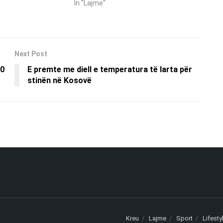
In "Lajme"
Next Post
60
E premte me diell e temperatura të larta për
stinën në Kosovë
Kreu
Lajme
Sport
Lifesty