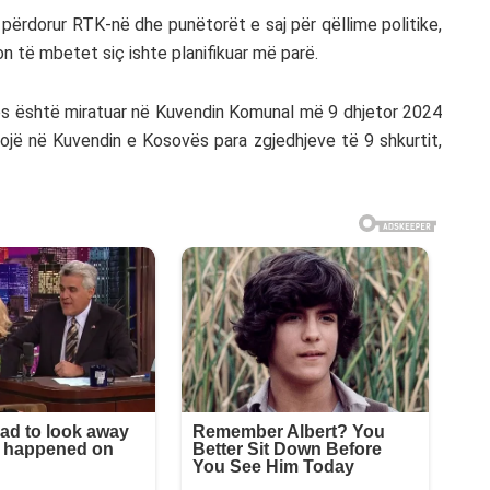
a përdorur RTK-në dhe punëtorët e saj për qëllime politike,
on të mbetet siç ishte planifikuar më parë.
inës është miratuar në Kuvendin Komunal më 9 dhjetor 2024
ojë në Kuvendin e Kosovës para zgjedhjeve të 9 shkurtit,