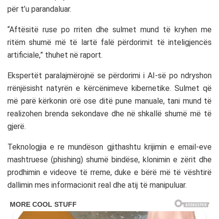
për t’u parandaluar.
“Aftësitë ruse po rriten dhe sulmet mund të kryhen me
ritëm shumë më të lartë falë përdorimit të inteligjencës
artificiale,” thuhet në raport.
Ekspertët paralajmërojnë se përdorimi i AI-së po ndryshon
rrënjësisht natyrën e kërcënimeve kibernetike. Sulmet që
më parë kërkonin orë ose ditë pune manuale, tani mund të
realizohen brenda sekondave dhe në shkallë shumë më të
gjerë.
Teknologjia e re mundëson gjithashtu krijimin e email-eve
mashtruese (phishing) shumë bindëse, klonimin e zërit dhe
prodhimin e videove të rreme, duke e bërë më të vështirë
dallimin mes informacionit real dhe atij të manipuluar.