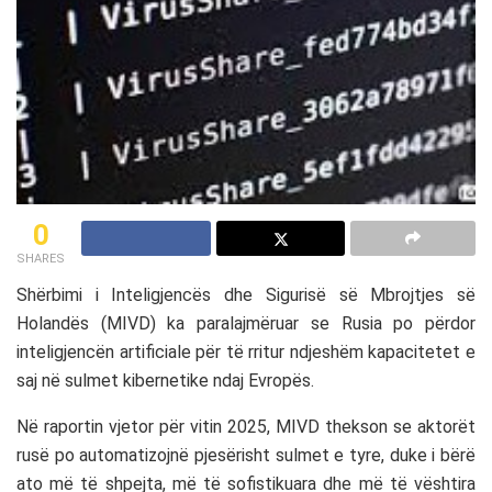
0
SHARES
Shërbimi i Inteligjencës dhe Sigurisë së Mbrojtjes së
Holandës
(MIVD) ka paralajmëruar se
Rusia
po përdor
inteligjencën artificiale për të rritur ndjeshëm kapacitetet e
saj në sulmet kibernetike ndaj
Evropës
.
Në raportin vjetor për vitin 2025, MIVD thekson se aktorët
rusë po automatizojnë pjesërisht sulmet e tyre, duke i bërë
ato më të shpejta, më të sofistikuara dhe më të vështira