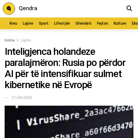
Qendra
Kreu
Lajme
Sport
Lifestyle
Shendeti
Fejton
Kulture
Ek
Home
Lajme
Inteligjenca holandeze
paralajmëron: Rusia po përdor
AI për të intensifikuar sulmet
kibernetike në Evropë
21/04/2026