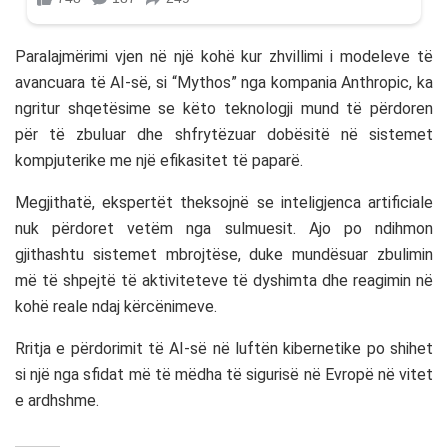
Paralajmërimi vjen në një kohë kur zhvillimi i modeleve të
avancuara të AI-së, si “Mythos” nga kompania
Anthropic
, ka
ngritur shqetësime se këto teknologji mund të përdoren
për të zbuluar dhe shfrytëzuar dobësitë në sistemet
kompjuterike me një efikasitet të paparë.
Megjithatë, ekspertët theksojnë se inteligjenca artificiale
nuk përdoret vetëm nga sulmuesit. Ajo po ndihmon
gjithashtu sistemet mbrojtëse, duke mundësuar zbulimin
më të shpejtë të aktiviteteve të dyshimta dhe reagimin në
kohë reale ndaj kërcënimeve.
Rritja e përdorimit të AI-së në luftën kibernetike po shihet
si një nga sfidat më të mëdha të sigurisë në Evropë në vitet
e ardhshme.