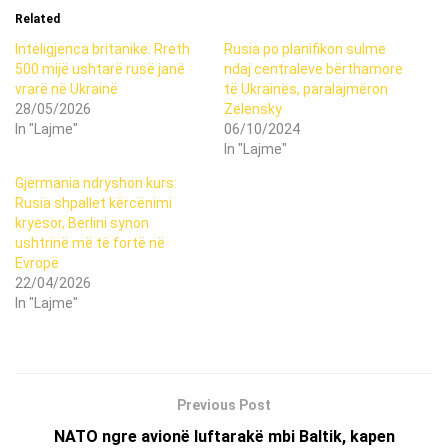
Related
Inteligjenca britanike: Rreth
Rusia po planifikon sulme
500 mijë ushtarë rusë janë
ndaj centraleve bërthamore
vrarë në Ukrainë
të Ukrainës, paralajmëron
28/05/2026
Zelensky
In "Lajme"
06/10/2024
In "Lajme"
Gjermania ndryshon kurs:
Rusia shpallet kërcënimi
kryesor, Berlini synon
ushtrinë më të fortë në
Evropë
22/04/2026
In "Lajme"
Previous Post
NATO ngre avionë luftarakë mbi Baltik, kapen