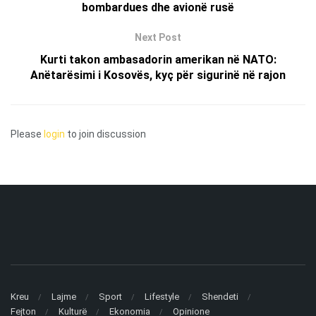
bombardues dhe avionë rusë
Next Post
Kurti takon ambasadorin amerikan në NATO:
Anëtarësimi i Kosovës, kyç për sigurinë në rajon
Please
login
to join discussion
Kreu
Lajme
Sport
Lifestyle
Shendeti
Fejton
Kulturë
Ekonomia
Opinione