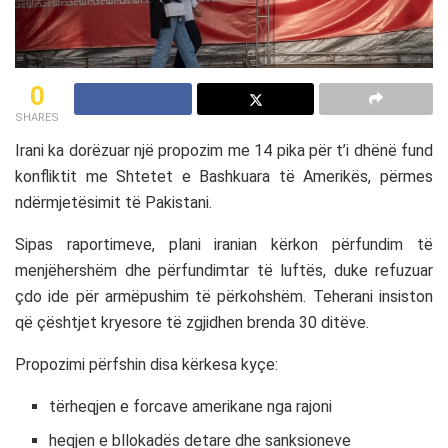
0
SHARES
Irani
ka dorëzuar një propozim me 14 pika për t’i dhënë fund
konfliktit me
Shtetet e Bashkuara të Amerikës
, përmes
ndërmjetësimit të
Pakistani
.
Sipas raportimeve, plani iranian kërkon përfundim të
menjëhershëm dhe përfundimtar të luftës, duke refuzuar
çdo ide për armëpushim të përkohshëm. Teherani insiston
që çështjet kryesore të zgjidhen brenda 30 ditëve.
Propozimi përfshin disa kërkesa kyçe:
tërheqjen e forcave amerikane nga rajoni
heqjen e bllokadës detare dhe sanksioneve