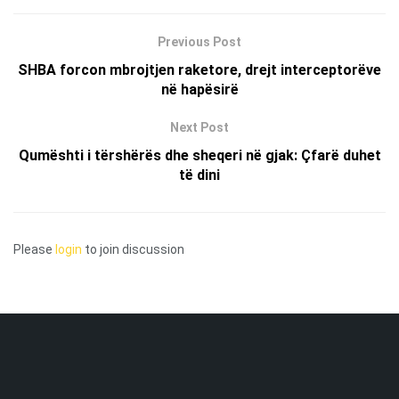
Previous Post
SHBA forcon mbrojtjen raketore, drejt interceptorëve
në hapësirë
Next Post
Qumështi i tërshërës dhe sheqeri në gjak: Çfarë duhet
të dini
Please
login
to join discussion