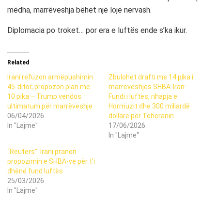
mëdha, marrëveshja bëhet një lojë nervash.
Diplomacia po troket… por era e luftës ende s’ka ikur.
Related
Irani refuzon armëpushimin
Zbulohet drafti me 14 pika i
45-ditor, propozon plan me
marrëveshjes SHBA-Iran:
10 pika – Trump vendos
Fundi i luftës, rihapja e
ultimatum për marrëveshje
Hormuzit dhe 300 miliardë
06/04/2026
dollarë për Teheranin
In "Lajme"
17/06/2026
In "Lajme"
“Reuters”: Irani pranon
propozimin e SHBA-ve për t’i
dhënë fund luftës
25/03/2026
In "Lajme"