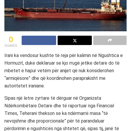
0
SHARES
Irani
ka vendosur kushte të reja për kalimin në
Ngushtica e
Hormuzit
, duke deklaruar se kjo rrugë jetike detare do të
mbetet e hapur vetëm për anijet që nuk konsiderohen
“armiqësore” dhe që koordinohen paraprakisht me
autoritetet iraniane.
Sipas një letre zyrtare të dërguar në
Organizata
Ndërkombëtare Detare
dhe të raportuar nga Financial
Times, Teherani thekson se ka ndërmarrë masa “të
nevojshme dhe proporcionale” për të parandaluar
përdorimin e ngushticës nga shtetet që, sipas tij, janë të