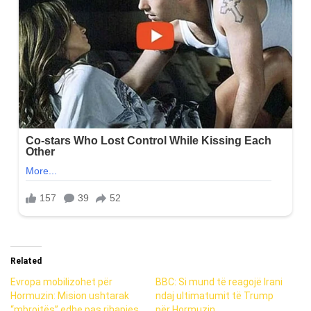
Related
Evropa mobilizohet për
BBC: Si mund të reagojë Irani
Hormuzin: Mision ushtarak
ndaj ultimatumit të Trump
“mbrojtës” edhe pas rihapjes
për Hormuzin