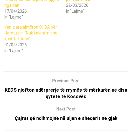
nga Irani
22/03/2026
17/04/2026
In "Lajme"
In "Lajme"
Irani paralajmëron SHBA për
Hormuzin: “Nuk kaloni më pa
kushtet tona”
01/04/2026
In "Lajme"
Previous Post
KEDS njofton ndërprerje të rrymës të mërkurën në disa
qytete të Kosovës
Next Post
Çajrat që ndihmojnë në uljen e sheqerit në gjak