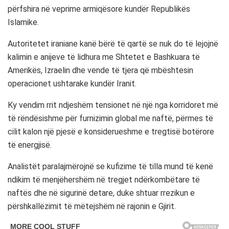
përfshira në veprime armiqësore kundër Republikës
Islamike.
Autoritetet iraniane kanë bërë të qartë se nuk do të lejojnë
kalimin e anijeve të lidhura me
Shtetet e Bashkuara të
Amerikës
,
Izraelin
dhe vende të tjera që mbështesin
operacionet ushtarake kundër Iranit.
Ky vendim rrit ndjeshëm tensionet në një nga korridoret më
të rëndësishme për furnizimin global me naftë, përmes të
cilit kalon një pjesë e konsiderueshme e tregtisë botërore
të energjisë.
Analistët paralajmërojnë se kufizime të tilla mund të kenë
ndikim të menjëhershëm në tregjet ndërkombëtare të
naftës dhe në sigurinë detare, duke shtuar rrezikun e
përshkallëzimit të mëtejshëm në rajonin e Gjirit.