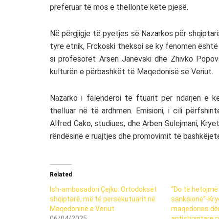
preferuar të mos e thellonte këtë pjesë.
Në përgjigje të pyetjes së Nazarkos për shqipta
tyre etnik, Frckoski theksoi se ky fenomen është
si profesorët Arsen Janevski dhe Zhivko Popovsk
kulturën e përbashkët të Maqedonisë së Veriut.
Nazarko i falënderoi të ftuarit për ndarjen e 
thelluar në të ardhmen. Emisioni, i cili përfshi
Alfred Cako, studiues, dhe Arben Sulejmani, Krye
rëndësinë e ruajtjes dhe promovimit të bashkëjete
Related
Ish-ambasadori Çejku: Ortodoksët
“Do të hetojmë
shqiptarë, më të persekutuarit në
sanksione”-Kry
Maqedoninë e Veriut
maqedonas dëno
06/04/2025
antishqiptare