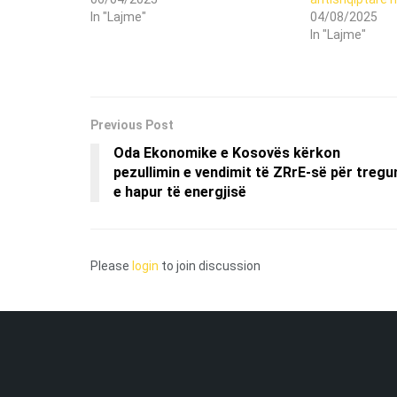
In "Lajme"
04/08/2025
In "Lajme"
Previous Post
Oda Ekonomike e Kosovës kërkon
pezullimin e vendimit të ZRrE-së për tregu
e hapur të energjisë
Please
login
to join discussion