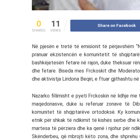
0
11
Share on Facebook
SHARES
VIEWS
Në pjesën e tretë të emisionit të përjavshëm “N
pranuar ekzistencën e komunitetit të shqiptar
bashkëjetesën fetare në rajon, duke theksuar rë
dhe fetare. Biseda mes Frckoskit dhe Moderator
dhe aktivistja Liridona Beqiri, e ftuar gjithashtu në
Nazarko fillimisht e pyeti Frckoskin në lidhje m
maqedonasve, duke iu referuar zonave të Dib
komunitet të shqiptarëve ortodoksë. Ky komunite
etnik për shkak të ndikimit të kishës serbe dhe 
martesa të përziera dhe ka qenë i njohur për ndi
Skënderbeu, që mbrojti këto zona, dhe shprehu 