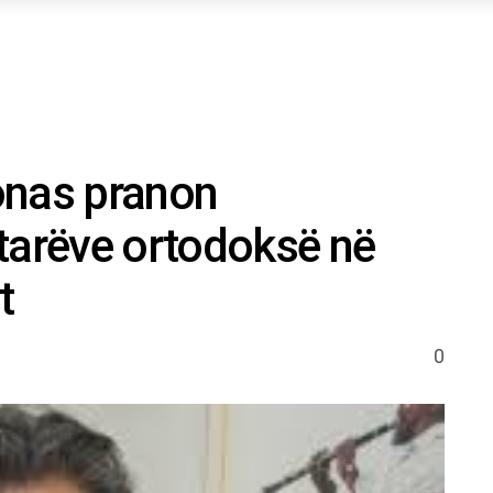
onas pranon
tarëve ortodoksë në
t
0