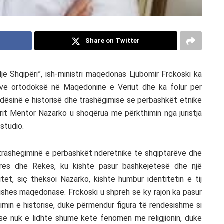
Share on Twitter
jë Shqipëri”, ish-ministri maqedonas Ljubomir Frckoski ka
ëve ortodoksë në Maqedoninë e Veriut dhe ka folur për
ndësinë e historisë dhe trashëgimisë së përbashkët etnike
it Mentor Nazarko u shoqërua me përkthimin nga juristja
 studio.
e trashëgiminë e përbashkët ndëretnike të shqiptarëve dhe
rës dhe Rekës, ku kishte pasur bashkëjetesë dhe një
t, siç theksoi Nazarko, kishte humbur identitetin e tij
kishës maqedonase. Frckoski u shpreh se ky rajon ka pasur
kimin e historisë, duke përmendur figura të rëndësishme si
se nuk e lidhte shumë këtë fenomen me religjionin, duke