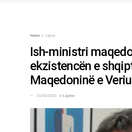
Home
Lajme
Ish-ministri maqed
ekzistencën e shqip
Maqedoninë e Veriu
23/03/2025
in
Lajme