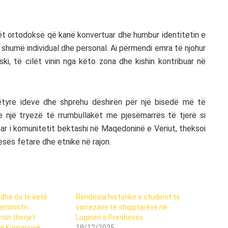
rët ortodoksë që kanë konvertuar dhe humbur identitetin e
 shumë individual dhe personal. Ai përmendi emra të njohur
i, të cilët vinin nga këto zona dhe kishin kontribuar në
këtyre ideve dhe shprehu dëshirën për një bisedë më të
nte një tryezë të rrumbullakët me pjesëmarrës të tjerë si
tar i komunitetit bektashi në Maqedoninë e Veriut, theksoi
sës fetare dhe etnike në rajon.
 dhe do të ketë
Rëndësia historike e studimit të
eministri
varrezave të shqiptarëve në
n thirrjet
Luginën e Preshevës
 në Kumanovë
19/12/2025