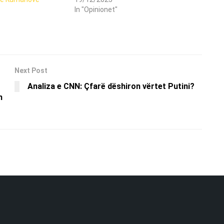
In "Opinionet"
Next Post
Analiza e CNN: Çfarë dëshiron vërtet Putini?
n