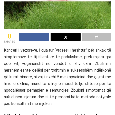
0
SHARES
Kanceri i vezoreve, i quajtur “vrasësi i heshtur” për shkak të
simptomave të tij fillestare të padukshme, prek mijëra gra
çdo vit, veçanërisht në vendet e zhvilluara. Zbulimi i
hershëm është çelësi për trajtimin e suksesshëm, ndërkohë
që kurat bimore, si vaji i nxehtë me kapsaicinë dhe çajrat me
hirrë e dafinë, mund të ofrojnë mbështetje shtesë për të
ngadalësuar përhapjen e sëmundjes. Zbuloni simptomat që
nuk duhen injoruar dhe si të përdorni këto metoda natyrale
pas konsultimit me mjekun.