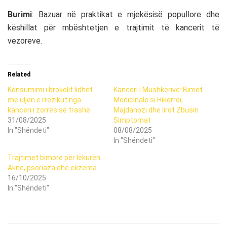
Burimi
: Bazuar në praktikat e mjekësisë popullore dhe
këshillat për mbështetjen e trajtimit të kancerit të
vezoreve.
Related
Konsumimi i brokolit lidhet
Kanceri i Mushkërive: Bimët
me uljen e rrezikut nga
Medicinale si Hikërroi,
kanceri i zorrës së trashë
Majdanozi dhe Iirot Zbusin
31/08/2025
Simptomat
In "Shëndeti"
08/08/2025
In "Shëndeti"
Trajtimet bimore për lëkurën:
Akne, psoriaza dhe ekzema
16/10/2025
In "Shëndeti"