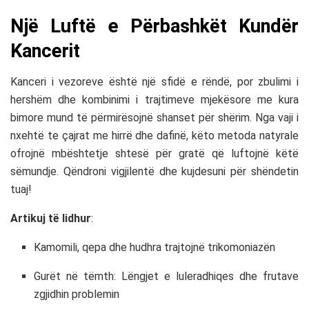
Një Luftë e Përbashkët Kundër
Kancerit
Kanceri i vezoreve është një sfidë e rëndë, por zbulimi i
hershëm dhe kombinimi i trajtimeve mjekësore me kura
bimore mund të përmirësojnë shanset për shërim. Nga vaji i
nxehtë te çajrat me hirrë dhe dafinë, këto metoda natyrale
ofrojnë mbështetje shtesë për gratë që luftojnë këtë
sëmundje. Qëndroni vigjilentë dhe kujdesuni për shëndetin
tuaj!
Artikuj të lidhur
:
Kamomili, qepa dhe hudhra trajtojnë trikomoniazën
Gurët në tëmth: Lëngjet e luleradhiqes dhe frutave
zgjidhin problemin