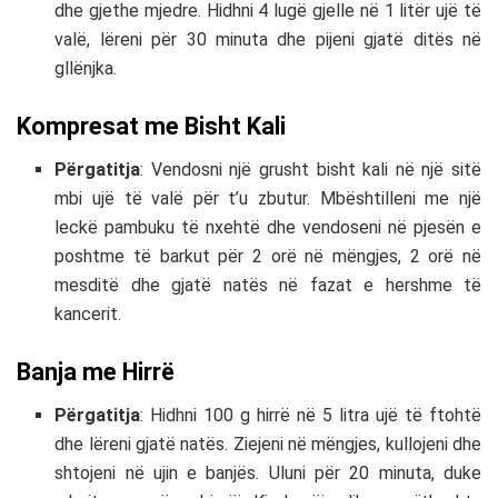
dhe gjethe mjedre. Hidhni 4 lugë gjelle në 1 litër ujë të
valë, lëreni për 30 minuta dhe pijeni gjatë ditës në
gllënjka.
Kompresat me Bisht Kali
Përgatitja
: Vendosni një grusht bisht kali në një sitë
mbi ujë të valë për t’u zbutur. Mbështilleni me një
leckë pambuku të nxehtë dhe vendoseni në pjesën e
poshtme të barkut për 2 orë në mëngjes, 2 orë në
mesditë dhe gjatë natës në fazat e hershme të
kancerit.
Banja me Hirrë
Përgatitja
: Hidhni 100 g hirrë në 5 litra ujë të ftohtë
dhe lëreni gjatë natës. Ziejeni në mëngjes, kullojeni dhe
shtojeni në ujin e banjës. Uluni për 20 minuta, duke