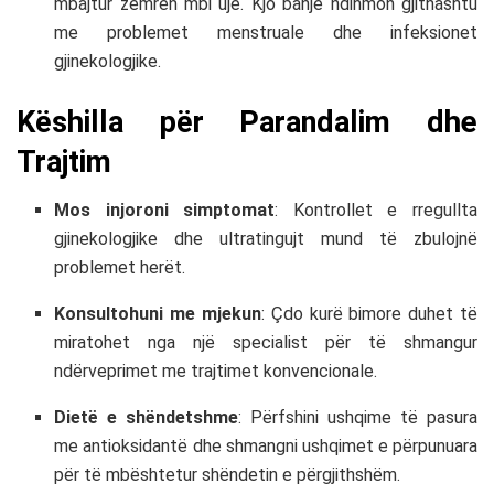
mbajtur zemrën mbi ujë. Kjo banjë ndihmon gjithashtu
me problemet menstruale dhe infeksionet
gjinekologjike.
Këshilla për Parandalim dhe
Trajtim
Mos injoroni simptomat
: Kontrollet e rregullta
gjinekologjike dhe ultratingujt mund të zbulojnë
problemet herët.
Konsultohuni me mjekun
: Çdo kurë bimore duhet të
miratohet nga një specialist për të shmangur
ndërveprimet me trajtimet konvencionale.
Dietë e shëndetshme
: Përfshini ushqime të pasura
me antioksidantë dhe shmangni ushqimet e përpunuara
për të mbështetur shëndetin e përgjithshëm.