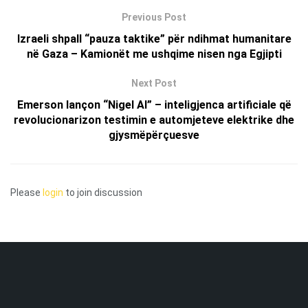
Previous Post
Izraeli shpall “pauza taktike” për ndihmat humanitare
në Gaza – Kamionët me ushqime nisen nga Egjipti
Next Post
Emerson lançon “Nigel AI” – inteligjenca artificiale që
revolucionarizon testimin e automjeteve elektrike dhe
gjysmëpërçuesve
Please
login
to join discussion