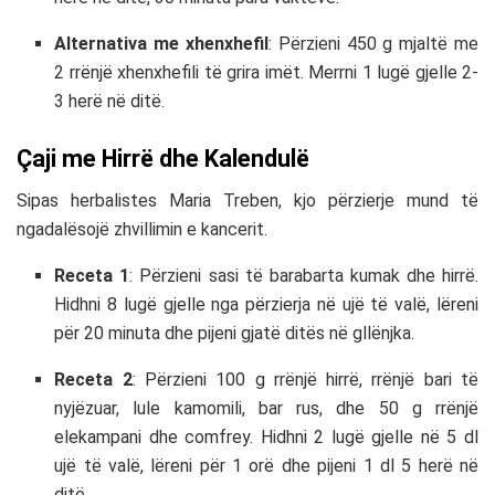
Alternativa me xhenxhefil
: Përzieni 450 g mjaltë me
2 rrënjë xhenxhefili të grira imët. Merrni 1 lugë gjelle 2-
3 herë në ditë.
Çaji me Hirrë dhe Kalendulë
Sipas herbalistes Maria Treben, kjo përzierje mund të
ngadalësojë zhvillimin e kancerit.
Receta 1
: Përzieni sasi të barabarta kumak dhe hirrë.
Hidhni 8 lugë gjelle nga përzierja në ujë të valë, lëreni
për 20 minuta dhe pijeni gjatë ditës në gllënjka.
Receta 2
: Përzieni 100 g rrënjë hirrë, rrënjë bari të
nyjëzuar, lule kamomili, bar rus, dhe 50 g rrënjë
elekampani dhe comfrey. Hidhni 2 lugë gjelle në 5 dl
ujë të valë, lëreni për 1 orë dhe pijeni 1 dl 5 herë në
ditë.