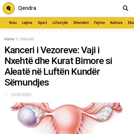
Qendra
Kreu
Lajme
Sport
Lifestyle
Shendeti
Fejton
Kulture
Ek
Home
Shëndeti
Kanceri i Vezoreve: Vaji i
Nxehtë dhe Kurat Bimore si
Aleatë në Luftën Kundër
Sëmundjes
27/07/2025