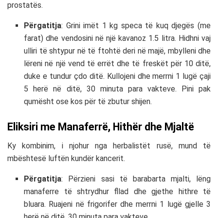
prostatës.
Përgatitja
: Grini imët 1 kg speca të kuq djegës (me
farat) dhe vendosini në një kavanoz 1.5 litra. Hidhni vaj
ulliri të shtypur në të ftohtë deri në majë, mbylleni dhe
lëreni në një vend të errët dhe të freskët për 10 ditë,
duke e tundur çdo ditë. Kullojeni dhe merrni 1 lugë çaji
5 herë në ditë, 30 minuta para vakteve. Pini pak
qumësht ose kos për të zbutur shijen.
Eliksiri me Manaferrë, Hithër dhe Mjaltë
Ky kombinim, i njohur nga herbalistët rusë, mund të
mbështesë luftën kundër kancerit.
Përgatitja
: Përzieni sasi të barabarta mjalti, lëng
manaferre të shtrydhur fllad dhe gjethe hithre të
bluara. Ruajeni në frigorifer dhe merrni 1 lugë gjelle 3
herë në ditë, 30 minuta para vakteve.