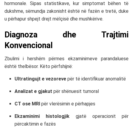
hormonale. Sipas statistikave, kur simptomat bëhen të
dukshme, sëmundja zakonisht është në fazën e tretë, duke
u përhapur shpejt drejt mëlçisë dhe mushkërive.
Diagnoza dhe Trajtimi
Konvencional
Zbulimi i hershëm përmes ekzaminimeve parandaluese
është thelbësor. Këto përfshijnë:
Ultratingujt e vezoreve
për të identifikuar anomalitë
Analizat e gjakut
për shënuesit tumoral
CT ose MRI
për vlerësimin e përhapjes
Ekzaminimi histologjik
gjatë operacionit për
përcaktimin e fazës