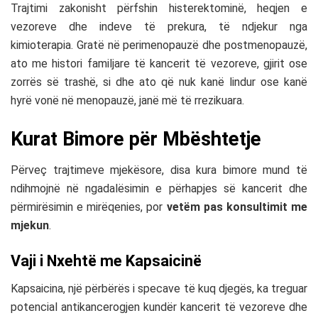
Trajtimi zakonisht përfshin histerektominë, heqjen e
vezoreve dhe indeve të prekura, të ndjekur nga
kimioterapia. Gratë në perimenopauzë dhe postmenopauzë,
ato me histori familjare të kancerit të vezoreve, gjirit ose
zorrës së trashë, si dhe ato që nuk kanë lindur ose kanë
hyrë vonë në menopauzë, janë më të rrezikuara.
Kurat Bimore për Mbështetje
Përveç trajtimeve mjekësore, disa kura bimore mund të
ndihmojnë në ngadalësimin e përhapjes së kancerit dhe
përmirësimin e mirëqenies, por
vetëm pas konsultimit me
mjekun
.
Vaji i Nxehtë me Kapsaicinë
Kapsaicina, një përbërës i specave të kuq djegës, ka treguar
potencial antikancerogjen kundër kancerit të vezoreve dhe