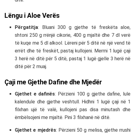
Lëngu i Aloe Verës
Përgatitja
: Bluani 300 g gjethe të freskëta aloe,
shtoni 250 g rrënjë cikorie, 400 g mjaltë dhe 7 dl verë
të kuqe me 5 dl alkool. Lëreni për 5 ditë në një vend të
errët dhe të freskët, pastaj kullojeni. Merrni 1 lugë çaji
3 herë në ditë për 5 ditë, pastaj 1 lugë gjelle 3 herë në
ditë për 2 muaj.
Çaji me Gjethe Dafine dhe Mjedër
Gjethet e dafinës
: Përzieni 100 g gjethe dafine, lule
kalendule dhe gjethe veshtull. Hidhni 1 lugë çaji në 1
filxhan ujë të valë, kullojeni pas disa minutash dhe
ëmbëlsojeni me mjaltë. Pini 3 filxhanë në ditë.
Gjethet e mjedrës
: Përzieni 50 g melisa, gjethe rrushi