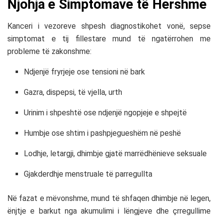
Njohja e Simptomave të Hershme
Kanceri i vezoreve shpesh diagnostikohet vonë, sepse
simptomat e tij fillestare mund të ngatërrohen me
probleme të zakonshme:
Ndjenjë fryrjeje ose tensioni në bark
Gazra, dispepsi, të vjella, urth
Urinim i shpeshtë ose ndjenjë ngopjeje e shpejtë
Humbje ose shtim i pashpjegueshëm në peshë
Lodhje, letargji, dhimbje gjatë marrëdhënieve seksuale
Gjakderdhje menstruale të parregullta
Në fazat e mëvonshme, mund të shfaqen dhimbje në legen,
ënjtje e barkut nga akumulimi i lëngjeve dhe çrregullime