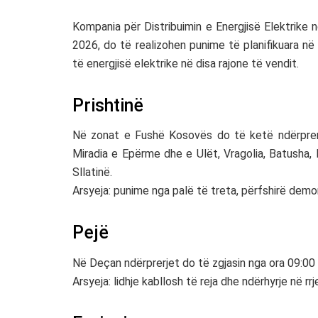
Kompania për Distribuimin e Energjisë Elektrike 
2026, do të realizohen punime të planifikuara në
të energjisë elektrike në disa rajone të vendit.
Prishtinë
Në zonat e Fushë Kosovës do të ketë ndërprerj
Miradia e Epërme dhe e Ulët, Vragolia, Batusha,
Sllatinë.
Arsyeja: punime nga palë të treta, përfshirë demont
Pejë
Në Deçan ndërprerjet do të zgjasin nga ora 09:00 d
Arsyeja: lidhje kabllosh të reja dhe ndërhyrje në rrj