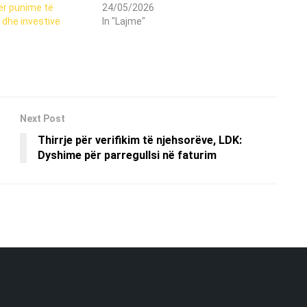
ër punime të
24/05/2026
he investive
In "Lajme"
Next Post
Thirrje për verifikim të njehsorëve, LDK:
Dyshime për parregullsi në faturim