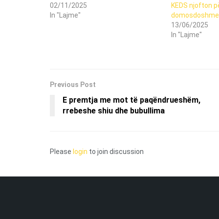
02/11/2025
KEDS njofton p
In "Lajme"
domosdoshme d
13/06/2025
In "Lajme"
Previous Post
E premtja me mot të paqëndrueshëm,
rrebeshe shiu dhe bubullima
Please
login
to join discussion