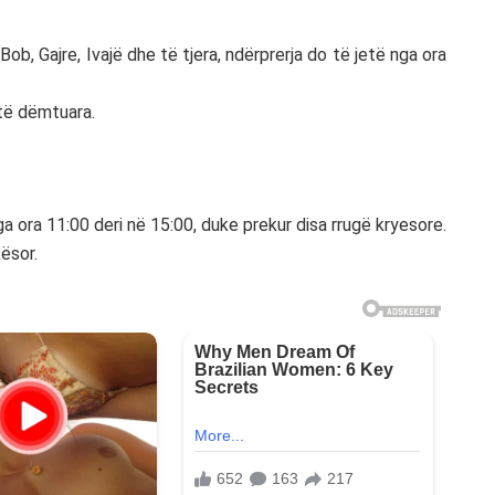
ob, Gajre, Ivajë dhe të tjera, ndërprerja do të jetë nga ora
 të dëmtuara.
a ora 11:00 deri në 15:00, duke prekur disa rrugë kryesore.
kësor.