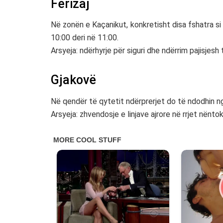
Ferizaj
Në zonën e Kaçanikut, konkretisht disa fshatra si B
10:00 deri në 11:00.
Arsyeja: ndërhyrje për siguri dhe ndërrim pajisjesh
Gjakovë
Në qendër të qytetit ndërprerjet do të ndodhin ng
Arsyeja: zhvendosje e linjave ajrore në rrjet nënto