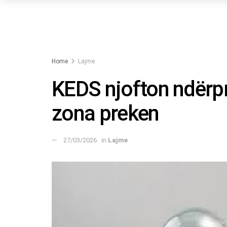
Home
Lajme
KEDS njofton ndërpr
zona preken
27/03/2026
in
Lajme