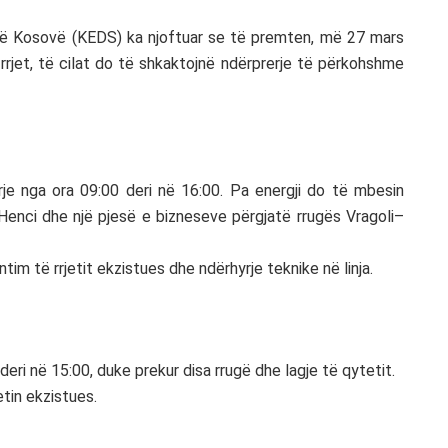
në
Kosovë
(KEDS) ka njoftuar se të premten, më 27 mars
 rrjet, të cilat do të shkaktojnë ndërprerje të përkohshme
e nga ora 09:00 deri në 16:00. Pa energji do të mbesin
 Henci dhe një pjesë e bizneseve përgjatë rrugës Vragoli–
im të rrjetit ekzistues dhe ndërhyrje teknike në linja.
eri në 15:00, duke prekur disa rrugë dhe lagje të qytetit.
etin ekzistues.