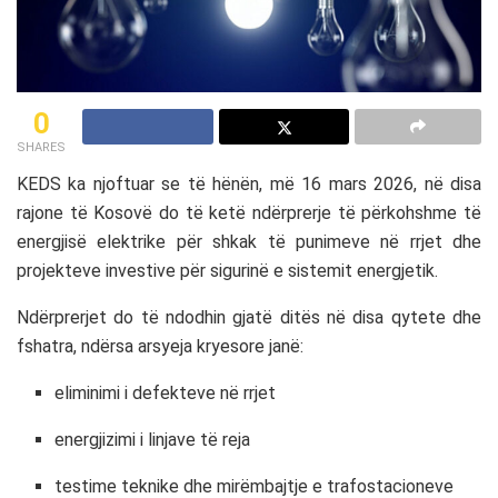
0
SHARES
KEDS
ka njoftuar se të hënën, më 16 mars 2026, në disa
rajone të
Kosovë
do të ketë ndërprerje të përkohshme të
energjisë elektrike për shkak të punimeve në rrjet dhe
projekteve investive për sigurinë e sistemit energjetik.
Ndërprerjet do të ndodhin gjatë ditës në disa qytete dhe
fshatra, ndërsa arsyeja kryesore janë:
eliminimi i defekteve në rrjet
energjizimi i linjave të reja
testime teknike dhe mirëmbajtje e trafostacioneve