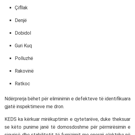
Çifllak
Denjë
Dobidol
Guri Kuq
Polluzhë
Rakovinë
Ratkoc
Ndërprerja bëhet për eliminimin e defekteve të identifikuara
gjatë inspektimeve me dron.
KEDS ka kërkuar mirëkuptimin e qytetarëve, duke theksuar
se këto punime janë të domosdoshme për përmirësimin e
sigurisë dhe stabilitetit të furnizimit me energji elektrike në