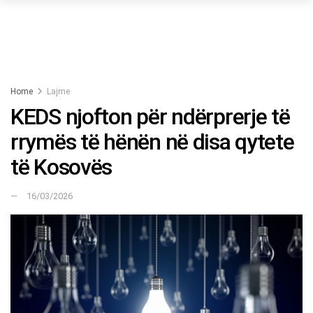
Home
Lajme
KEDS njofton për ndërprerje të
rrymës të hënën në disa qytete
të Kosovës
16/03/2026