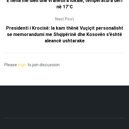
E hëna me diell dhe vranësira lokale, temperatura deri
në 17°C
Next Post
Presidenti i Krocisë: Ia kam thënë Vuçiçit personalisht
se memorandumi me Shqipërinë dhe Kosovën s’është
aleancë ushtarake
Please
login
to join discussion