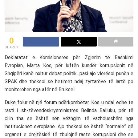
0
SHARES
Deklaratat e Komisioneres për Zgjerim të
Bashkimi
Evropian
,
Marta Kos
, për luftën kundër korrupsionit në
Shqipëri kanë nxitur debat politik, pasi ajo vlerësoi punën e
SPAK
dhe theksoi se hetimet ndaj zyrtarëve të lartë po
monitorohen nga afër në Bruksel.
Duke folur në një forum ndërkombëtar, Kos u ndal edhe te
rasti i ish-zëvendëskryeministres
Belinda Balluku
, për të
cilin tha se është nën vëzhgim të vazhdueshëm nga
institucionet evropiane. Ajo theksoi se është “normale” që
organet e drejtësisë të zbulojnë raste korrupsioni dhe se