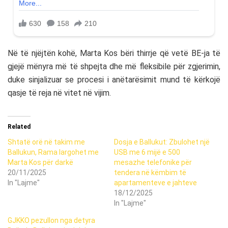
Në të njëjtën kohë,
Marta Kos
bëri thirrje që vetë BE-ja të
gjejë mënyra më të shpejta dhe më fleksibile për zgjerimin,
duke sinjalizuar se procesi i anëtarësimit mund të kërkojë
qasje të reja në vitet në vijim.
Related
Shtatë orë në takim me
Dosja e Ballukut: Zbulohet një
Ballukun, Rama largohet me
USB me 6 mijë e 500
Marta Kos për darkë
mesazhe telefonike për
20/11/2025
tendera në këmbim të
In "Lajme"
apartamenteve e jahteve
18/12/2025
In "Lajme"
GJKKO pezullon nga detyra