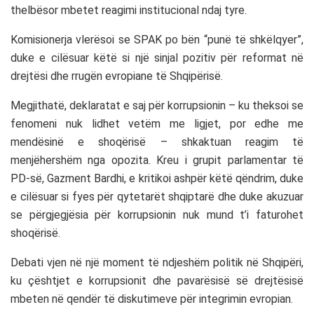
thelbësor mbetet reagimi institucional ndaj tyre.
Komisionerja vlerësoi se SPAK po bën “punë të shkëlqyer”,
duke e cilësuar këtë si një sinjal pozitiv për reformat në
drejtësi dhe rrugën evropiane të Shqipërisë.
Megjithatë, deklaratat e saj për korrupsionin – ku theksoi se
fenomeni nuk lidhet vetëm me ligjet, por edhe me
mendësinë e shoqërisë – shkaktuan reagim të
menjëhershëm nga opozita. Kreu i grupit parlamentar të
PD-së,
Gazment Bardhi
, e kritikoi ashpër këtë qëndrim, duke
e cilësuar si fyes për qytetarët shqiptarë dhe duke akuzuar
se përgjegjësia për korrupsionin nuk mund t’i faturohet
shoqërisë.
Debati vjen në një moment të ndjeshëm politik në Shqipëri,
ku çështjet e korrupsionit dhe pavarësisë së drejtësisë
mbeten në qendër të diskutimeve për integrimin evropian.