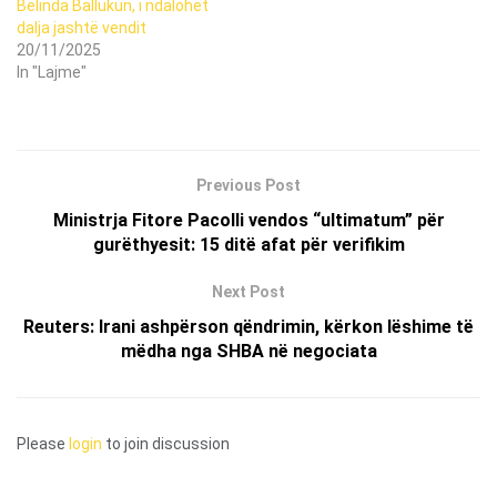
Belinda Ballukun, i ndalohet
dalja jashtë vendit
20/11/2025
In "Lajme"
Previous Post
Ministrja Fitore Pacolli vendos “ultimatum” për
gurëthyesit: 15 ditë afat për verifikim
Next Post
Reuters: Irani ashpërson qëndrimin, kërkon lëshime të
mëdha nga SHBA në negociata
Please
login
to join discussion