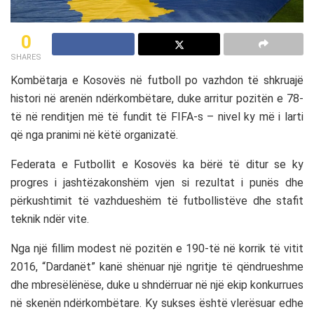
0
SHARES
Kombëtarja e Kosovës në futboll po vazhdon të shkruajë
histori në arenën ndërkombëtare, duke arritur pozitën e 78-
të në renditjen më të fundit të FIFA-s – nivel ky më i larti
që nga pranimi në këtë organizatë.
Federata e Futbollit e Kosovës ka bërë të ditur se ky
progres i jashtëzakonshëm vjen si rezultat i punës dhe
përkushtimit të vazhdueshëm të futbollistëve dhe stafit
teknik ndër vite.
Nga një fillim modest në pozitën e 190-të në korrik të vitit
2016, “Dardanët” kanë shënuar një ngritje të qëndrueshme
dhe mbresëlënëse, duke u shndërruar në një ekip konkurrues
në skenën ndërkombëtare. Ky sukses është vlerësuar edhe