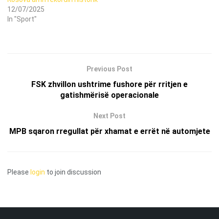
12/07/2025
In "Sport"
Previous Post
FSK zhvillon ushtrime fushore për rritjen e
gatishmërisë operacionale
Next Post
MPB sqaron rregullat për xhamat e errët në automjete
Please
login
to join discussion