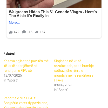
Related
Kosova ngjitet në pozitën më
Shqipëria në krizë
të lartë ndonjëherë në
rezultatesh, pesë humbje
renditjen e FIFA-së
radhazi dhe rënie e
12/07/2025
mundshme në renditjen e
In "Sport"
FIFA-s
09/06/2026
In "Sport"
Renditja e re e FIFA-s:
Shqipëria zbret dy pozicione,
Kosova arrin rekordin historik