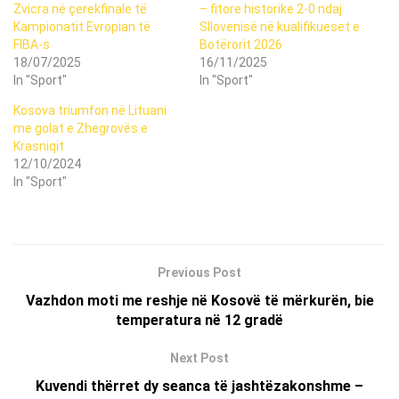
Zvicra në çerekfinale të
– fitore historike 2-0 ndaj
Kampionatit Evropian të
Sllovenisë në kualifikueset e
FIBA-s
Botërorit 2026
18/07/2025
16/11/2025
In "Sport"
In "Sport"
Kosova triumfon në Lituani
me golat e Zhegrovës e
Krasniqit
12/10/2024
In "Sport"
Previous Post
Vazhdon moti me reshje në Kosovë të mërkurën, bie
temperatura në 12 gradë
Next Post
Kuvendi thërret dy seanca të jashtëzakonshme –