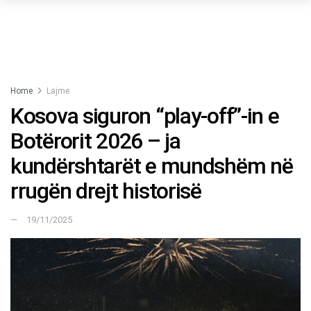
Home
Lajme
Kosova siguron “play-off”-in e
Botërorit 2026 – ja
kundërshtarët e mundshëm në
rrugën drejt historisë
19/11/2025