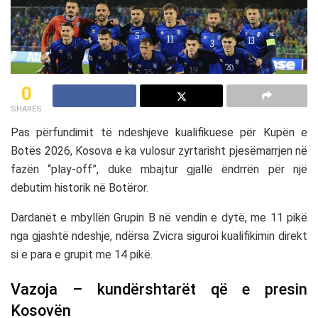
0
SHARES
Pas përfundimit të ndeshjeve kualifikuese për Kupën e
Botës 2026, Kosova e ka vulosur zyrtarisht pjesëmarrjen në
fazën “play-off”, duke mbajtur gjallë ëndrrën për një
debutim historik në Botëror.
Dardanët e mbyllën Grupin B në vendin e dytë, me 11 pikë
nga gjashtë ndeshje, ndërsa Zvicra siguroi kualifikimin direkt
si e para e grupit me 14 pikë.
Vazoja – kundërshtarët që e presin
Kosovën