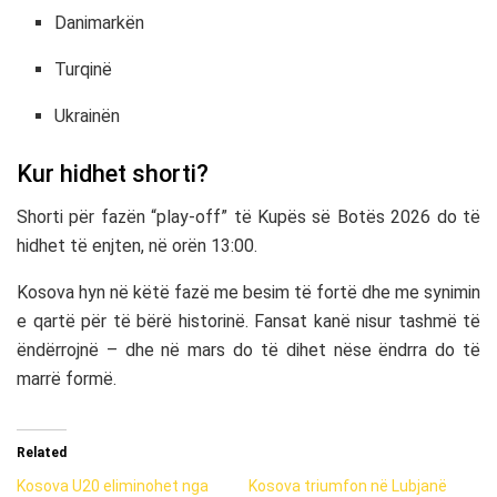
Danimarkën
Turqinë
Ukrainën
Kur hidhet shorti?
Shorti për fazën “play-off” të Kupës së Botës 2026 do të
hidhet të enjten, në orën 13:00.
Kosova hyn në këtë fazë me besim të fortë dhe me synimin
e qartë për të bërë historinë. Fansat kanë nisur tashmë të
ëndërrojnë – dhe në mars do të dihet nëse ëndrra do të
marrë formë.
Related
Kosova U20 eliminohet nga
Kosova triumfon në Lubjanë