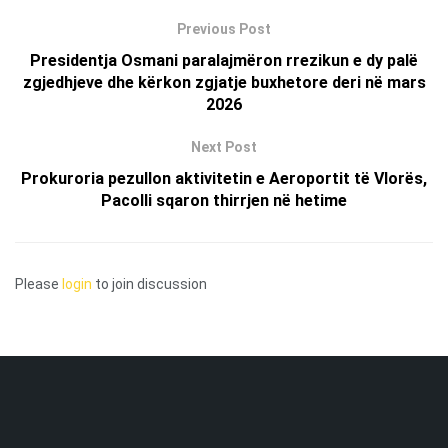
Previous Post
Presidentja Osmani paralajmëron rrezikun e dy palë
zgjedhjeve dhe kërkon zgjatje buxhetore deri në mars
2026
Next Post
Prokuroria pezullon aktivitetin e Aeroportit të Vlorës,
Pacolli sqaron thirrjen në hetime
Please
login
to join discussion