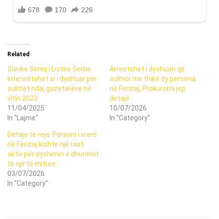
Related
Slavko Simiq i Listës Serbe
Arrestohet i dyshuari që
intervistohet si i dyshuar për
sulmoi me thikë dy persona
sulmet ndaj gazetarëve në
në Ferizaj, Prokuroria jep
vitin 2023
detaje.
11/04/2025
10/07/2026
In "Lajme"
In "Category"
Detaje të reja: Personi i vrarë
në Ferizaj kishte një rast
aktiv për dyshimin e dhunimit
të një të miture
03/07/2026
In "Category"