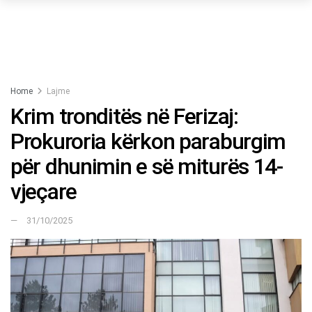
Home
Lajme
Krim tronditës në Ferizaj:
Prokuroria kërkon paraburgim
për dhunimin e së miturës 14-
vjeçare
31/10/2025