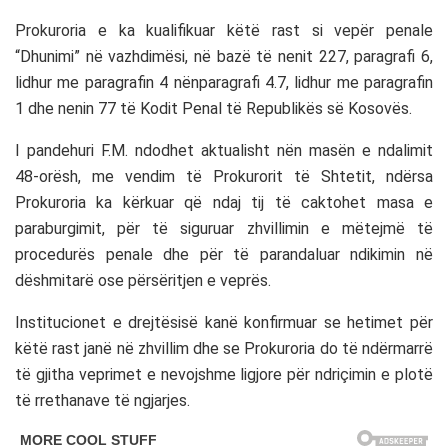
Prokuroria e ka kualifikuar këtë rast si vepër penale
“Dhunimi” në vazhdimësi, në bazë të nenit 227, paragrafi 6,
lidhur me paragrafin 4 nënparagrafi 4.7, lidhur me paragrafin
1 dhe nenin 77 të Kodit Penal të Republikës së Kosovës.
I pandehuri F.M. ndodhet aktualisht nën masën e ndalimit
48-orësh, me vendim të Prokurorit të Shtetit, ndërsa
Prokuroria ka kërkuar që ndaj tij të caktohet masa e
paraburgimit, për të siguruar zhvillimin e mëtejmë të
procedurës penale dhe për të parandaluar ndikimin në
dëshmitarë ose përsëritjen e veprës.
Institucionet e drejtësisë kanë konfirmuar se hetimet për
këtë rast janë në zhvillim dhe se Prokuroria do të ndërmarrë
të gjitha veprimet e nevojshme ligjore për ndriçimin e plotë
të rrethanave të ngjarjes.