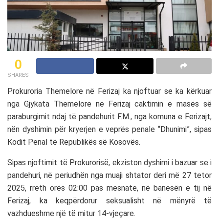
0
SHARES
Prokuroria Themelore në Ferizaj ka njoftuar se ka kërkuar
nga Gjykata Themelore në Ferizaj caktimin e masës së
paraburgimit ndaj të pandehurit F.M., nga komuna e Ferizajt,
nën dyshimin për kryerjen e veprës penale “Dhunimi”, sipas
Kodit Penal të Republikës së Kosovës.
Sipas njoftimit të Prokurorisë, ekziston dyshimi i bazuar se i
pandehuri, në periudhën nga muaji shtator deri më 27 tetor
2025, rreth orës 02:00 pas mesnate, në banesën e tij në
Ferizaj, ka keqpërdorur seksualisht në mënyrë të
vazhdueshme një të mitur 14-vjeçare.