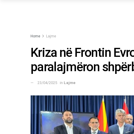
Home
Lajme
Kriza në Frontin Evr
paralajmëron shpër
23/04/2025
in
Lajme