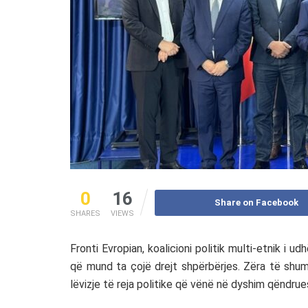
0
16
Share on Facebook
SHARES
VIEWS
Fronti Evropian, koalicioni politik multi-etnik i u
që mund ta çojë drejt shpërbërjes. Zëra të shumt
lëvizje të reja politike që vënë në dyshim qëndrue