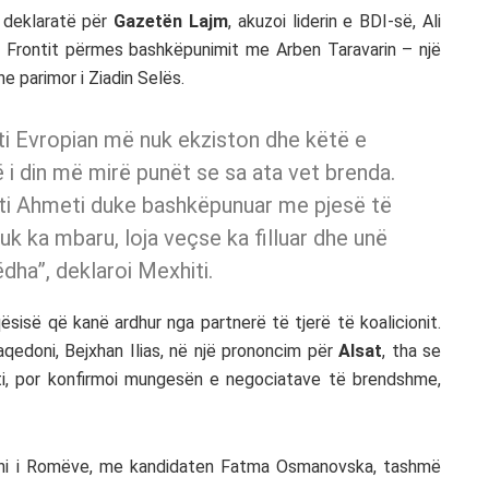
ë deklaratë për
Gazetën Lajm
, akuzoi liderin e BDI-së, Ali
ë Frontit përmes bashkëpunimit me Arben Taravarin – një
e parimor i Ziadin Selës.
i Evropian më nuk ekziston dhe këtë e
të i din më mirë punët se sa ata vet brenda.
zoti Ahmeti duke bashkëpunuar me pjesë të
uk ka mbaru, loja veçse ka filluar dhe unë
dha”, deklaroi Mexhiti.
ësisë që kanë ardhur nga partnerë të tjerë të koalicionit.
qedoni, Bejxhan Ilias, në një prononcim për
Alsat
, tha se
nti, por konfirmoi mungesën e negociatave të brendshme,
ni i Romëve, me kandidaten Fatma Osmanovska, tashmë