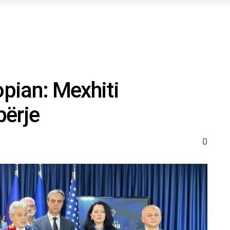
opian: Mexhiti
bërje
0