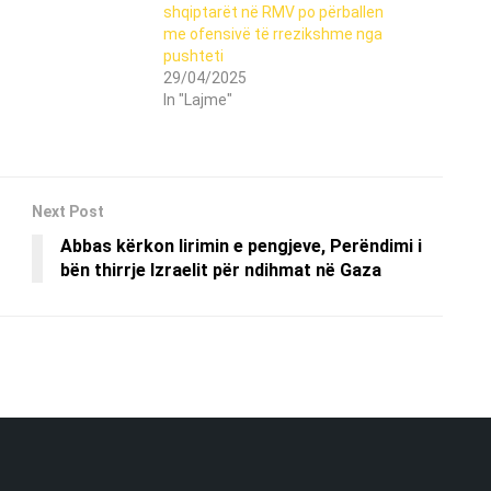
shqiptarët në RMV po përballen
me ofensivë të rrezikshme nga
pushteti
29/04/2025
In "Lajme"
Next Post
Abbas kërkon lirimin e pengjeve, Perëndimi i
bën thirrje Izraelit për ndihmat në Gaza