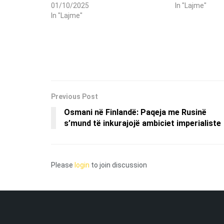
01/10/2025
In "Lajme"
In "Lajme"
Previous Post
Osmani në Finlandë: Paqeja me Rusinë
s’mund të inkurajojë ambiciet imperialiste
Please
login
to join discussion