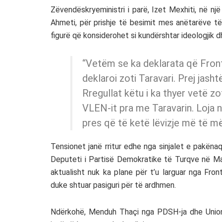
Zëvendëskryeministri i parë, Izet Mexhiti, në nj
Ahmeti, për prishje të besimit mes anëtarëve t
figurë që konsiderohet si kundërshtar ideologjik dh
“Vetëm se ka deklarata që Front
deklaroi zoti Taravari. Prej jash
Rregullat këtu i ka thyer vetë 
VLEN-it pra me Taravarin. Loja n
pres që të ketë lëvizje më të më
Tensionet janë rritur edhe nga sinjalet e pakënaq
Deputeti i Partisë Demokratike të Turqve në Ma
aktualisht nuk ka plane për t’u larguar nga Fro
duke shtuar pasiguri për të ardhmen.
Ndërkohë, Menduh Thaçi nga PDSH-ja dhe Unio