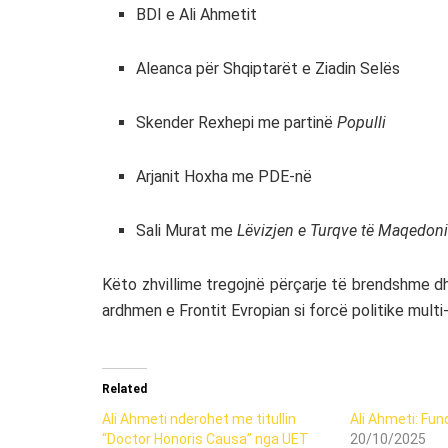
BDI e Ali Ahmetit
Aleanca për Shqiptarët e Ziadin Selës
Skender Rexhepi me partinë
Populli
Arjanit Hoxha me PDE-në
Sali Murat me
Lëvizjen e Turqve të Maqedoni
Këto zhvillime tregojnë përçarje të brendshme dh
ardhmen e Frontit Evropian si forcë politike mult
Related
Ali Ahmeti nderohet me titullin
Ali Ahmeti: Fund
“Doctor Honoris Causa” nga UET
20/10/2025