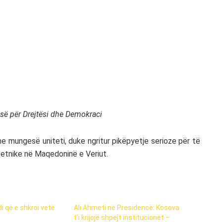
së për Drejtësi dhe Demokraci
e mungesë uniteti, duke ngritur pikëpyetje serioze për të
i-etnike në Maqedoninë e Veriut.
i që e shkroi vetë
Ali Ahmeti në Presidencë: Kosova
t’i krijojë shpejt institucionet –