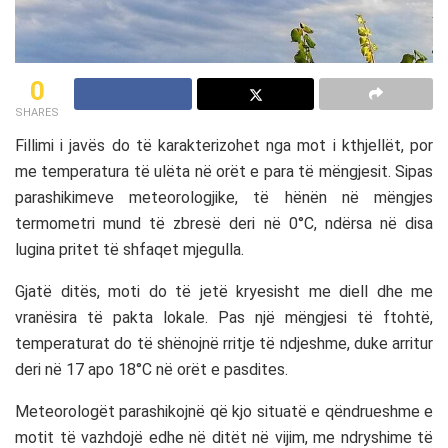
0
SHARES
Fillimi i javës do të karakterizohet nga mot i kthjellët, por
me temperatura të ulëta në orët e para të mëngjesit. Sipas
parashikimeve meteorologjike, të hënën në mëngjes
termometri mund të zbresë deri në 0°C, ndërsa në disa
lugina pritet të shfaqet mjegulla.
Gjatë ditës, moti do të jetë kryesisht me diell dhe me
vranësira të pakta lokale. Pas një mëngjesi të ftohtë,
temperaturat do të shënojnë rritje të ndjeshme, duke arritur
deri në 17 apo 18°C në orët e pasdites.
Meteorologët parashikojnë që kjo situatë e qëndrueshme e
motit të vazhdojë edhe në ditët në vijim, me ndryshime të