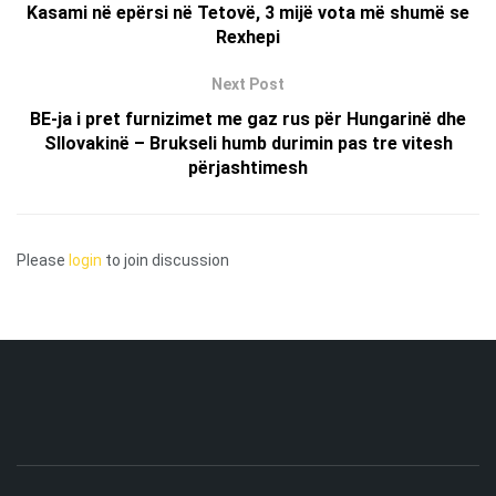
Kasami në epërsi në Tetovë, 3 mijë vota më shumë se
Rexhepi
Next Post
BE-ja i pret furnizimet me gaz rus për Hungarinë dhe
Sllovakinë – Brukseli humb durimin pas tre vitesh
përjashtimesh
Please
login
to join discussion