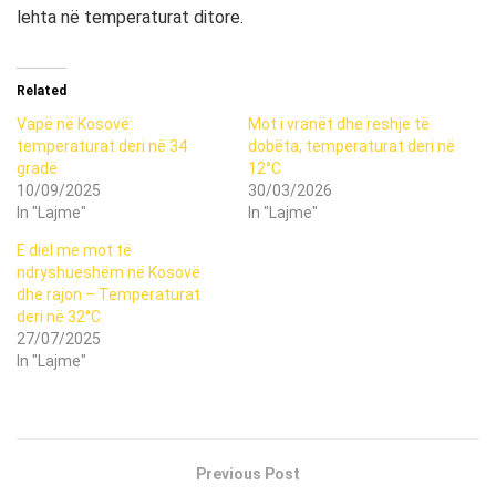
lehta në temperaturat ditore.
Related
Vapë në Kosovë:
Mot i vranët dhe reshje të
temperaturat deri në 34
dobëta, temperaturat deri në
gradë
12°C
10/09/2025
30/03/2026
In "Lajme"
In "Lajme"
E diel me mot të
ndryshueshëm në Kosovë
dhe rajon – Temperaturat
deri në 32°C
27/07/2025
In "Lajme"
Previous Post