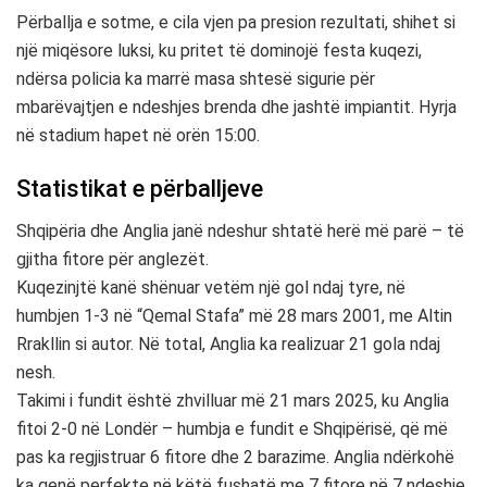
Përballja e sotme, e cila vjen pa presion rezultati, shihet si
një miqësore luksi, ku pritet të dominojë festa kuqezi,
ndërsa policia ka marrë masa shtesë sigurie për
mbarëvajtjen e ndeshjes brenda dhe jashtë impiantit. Hyrja
në stadium hapet në orën 15:00.
Statistikat e përballjeve
Shqipëria dhe Anglia janë ndeshur shtatë herë më parë – të
gjitha fitore për anglezët.
Kuqezinjtë kanë shënuar vetëm një gol ndaj tyre, në
humbjen 1-3 në “Qemal Stafa” më 28 mars 2001, me Altin
Rrakllin si autor. Në total, Anglia ka realizuar 21 gola ndaj
nesh.
Takimi i fundit është zhvilluar më 21 mars 2025, ku Anglia
fitoi 2-0 në Londër – humbja e fundit e Shqipërisë, që më
pas ka regjistruar 6 fitore dhe 2 barazime. Anglia ndërkohë
ka qenë perfekte në këtë fushatë me 7 fitore në 7 ndeshje,