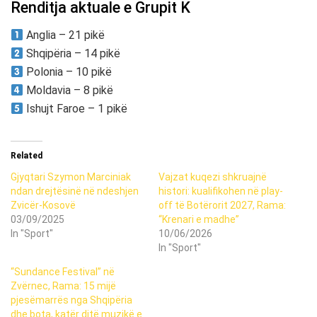
Renditja aktuale e Grupit K
Anglia – 21 pikë
Shqipëria – 14 pikë
Polonia – 10 pikë
Moldavia – 8 pikë
Ishujt Faroe – 1 pikë
Related
Gjyqtari Szymon Marciniak
Vajzat kuqezi shkruajnë
ndan drejtësinë në ndeshjen
histori: kualifikohen në play-
Zvicër-Kosovë
off të Botërorit 2027, Rama:
03/09/2025
“Krenari e madhe”
In "Sport"
10/06/2026
In "Sport"
“Sundance Festival” në
Zvërnec, Rama: 15 mijë
pjesëmarrës nga Shqipëria
dhe bota, katër ditë muzikë e