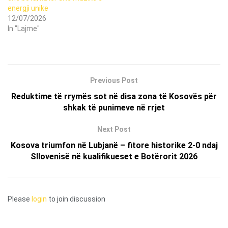
energji unike
12/07/2026
In "Lajme"
Previous Post
Reduktime të rrymës sot në disa zona të Kosovës për
shkak të punimeve në rrjet
Next Post
Kosova triumfon në Lubjanë – fitore historike 2-0 ndaj
Sllovenisë në kualifikueset e Botërorit 2026
Please
login
to join discussion