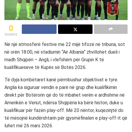
0
SHARES
Në një atmosferë festive me 22 mijë tifozë në tribuna, sot
në orën 18:00, në stadiumin “Air Albania” zhvillohet dueli i
madh Shqipëri – Angli, i vlefshëm për Grupin K të
kualifikueseve të Kupës së Botës 2026.
Të dyja kombëtaret kanë përmbushur objektivat e tyre.
Anglia ka siguruar vendin e parë në grup dhe kualifikimin
direkt për Botërorin që do të mbahet verën e ardhshme në
Amerikën e Veriut, ndërsa Shqipëria ka bërë histori, duke u
kualifikuar për fazën play-off. Më 20 nëntor, kuqezinjtë do
të mësojnë kundërshtarin për gjysmëfinalen e play-off-it që
luhet më 26 mars 2026.