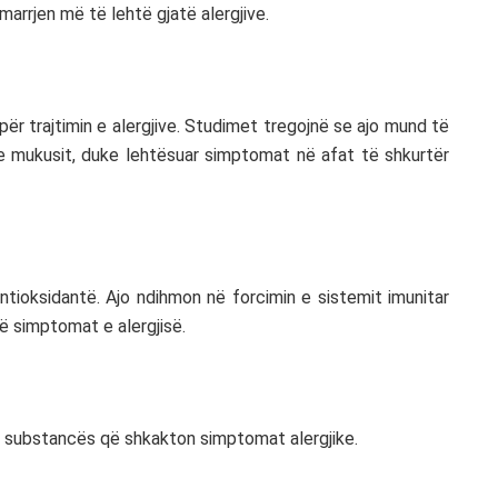
arrjen më të lehtë gjatë alergjive.
ër trajtimin e alergjive. Studimet tregojnë se ajo mund të
e mukusit, duke lehtësuar simptomat në afat të shkurtër
tioksidantë. Ajo ndihmon në forcimin e sistemit imunitar
ë simptomat e alergjisë.
– substancës që shkakton simptomat alergjike.