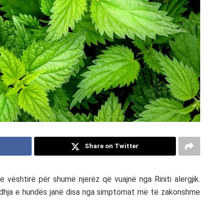
Share on Twitter
ë e vështirë për shumë njerëz që vuajnë nga
Riniti alergjik
.
jedhja e hundës janë disa nga simptomat më të zakonshme