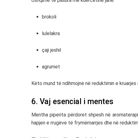
Ushqime të pasura me kuercetinë janë:
brokoli
lulelakra
çaji jeshil
agrumet
Këto mund të ndihmojnë në reduktimin e kruarjes
6. Vaj esencial i mentes
Mentha piperita
përdoret shpesh në aromaterapi.
hapjen e rrugëve të frymëmarrjes dhe në reduktimi