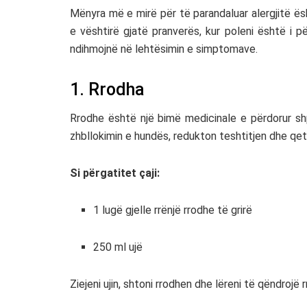
Mënyra më e mirë për të parandaluar alergjitë ë
e vështirë gjatë pranverës, kur poleni është i 
ndihmojnë në lehtësimin e simptomave.
1. Rrodha
Rrodhe
është një bimë medicinale e përdorur shp
zhbllokimin e hundës, redukton teshtitjen dhe qet
Si përgatitet çaji:
1 lugë gjelle rrënjë rrodhe të grirë
250 ml ujë
Ziejeni ujin, shtoni rrodhen dhe lëreni të qëndrojë r