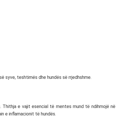
 së syve, teshtimës dhe hundës së rrjedhshme.
 Thithja e vajit esencial të mentes mund të ndihmojë në
n e inflamacionit të hundës.