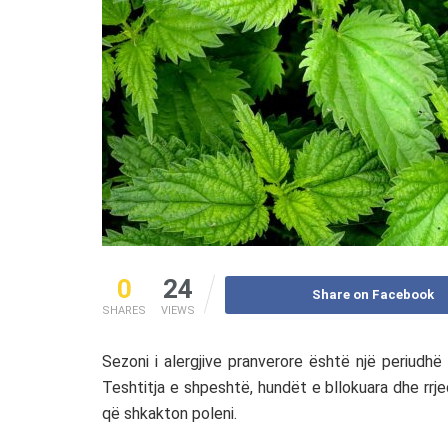
0
24
Share on Facebook
SHARES
VIEWS
Sezoni i alergjive pranverore është një periudh
Teshtitja e shpeshtë, hundët e bllokuara dhe rr
që shkakton poleni.