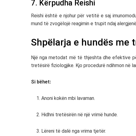
7. Kërpudha Reishi
Reishi
është e njohur për vetitë e saj imunomodu
mund të zvogëlojë reagimin e trupit ndaj alergjen
Shpëlarja e hundës me tr
Një nga metodat më të thjeshta dhe efektive p
tretësirë fiziologjike. Kjo procedurë ndihmon në la
Si bëhet:
Anoni kokën mbi lavaman.
Hidhni tretësirën në një vrimë hunde.
Lëreni të dalë nga vrima tjetër.