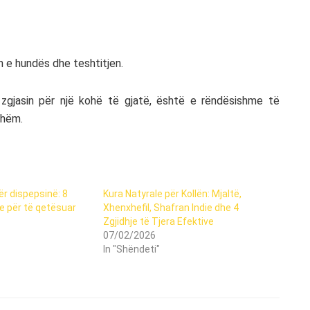
 e hundës dhe teshtitjen.
zgjasin për një kohë të gjatë, është e rëndësishme të
shëm.
ër dispepsinë: 8
Kura Natyrale për Kollën: Mjaltë,
e për të qetësuar
Xhenxhefil, Shafran Indie dhe 4
Zgjidhje të Tjera Efektive
07/02/2026
In "Shëndeti"