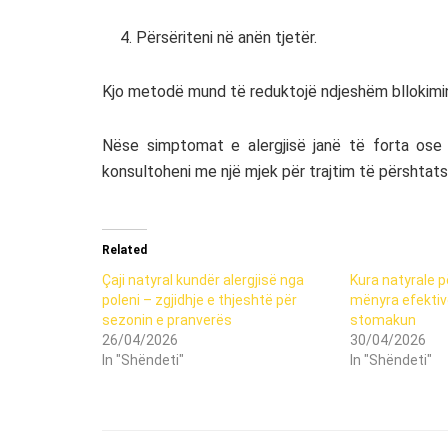
Përsëriteni në anën tjetër.
Kjo metodë mund të reduktojë ndjeshëm bllokimin
Nëse simptomat e alergjisë janë të forta ose 
konsultoheni me një mjek për trajtim të përshtat
Related
Çaji natyral kundër alergjisë nga
Kura natyrale p
poleni – zgjidhje e thjeshtë për
mënyra efektiv
sezonin e pranverës
stomakun
26/04/2026
30/04/2026
In "Shëndeti"
In "Shëndeti"