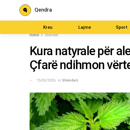
Qendra
Kreu
Lajme
Sport
Home
Shëndeti
Kura natyrale për ale
Çfarë ndihmon vërt
15/03/2026
in
Shëndeti