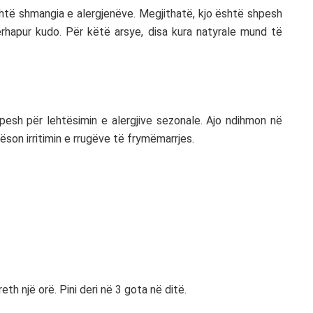
shtë shmangia e alergjenëve. Megjithatë, kjo është shpesh
përhapur kudo. Për këtë arsye, disa kura natyrale mund të
esh për lehtësimin e alergjive sezonale. Ajo ndihmon në
ëson irritimin e rrugëve të frymëmarrjes.
reth një orë. Pini deri në 3 gota në ditë.