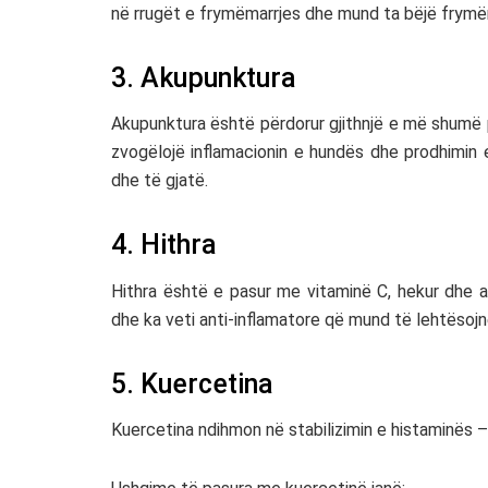
në rrugët e frymëmarrjes dhe mund ta bëjë frymëm
3. Akupunktura
Akupunktura
është përdorur gjithnjë e më shumë p
zvogëlojë inflamacionin e hundës dhe prodhimin 
dhe të gjatë.
4. Hithra
Hithra
është e pasur me vitaminë C, hekur dhe an
dhe ka veti anti-inflamatore që mund të lehtësojn
5. Kuercetina
Kuercetina
ndihmon në stabilizimin e histaminës 