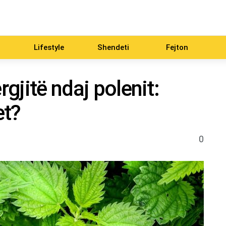
Lifestyle
Shendeti
Fejton
rgjitë ndaj polenit:
et?
0