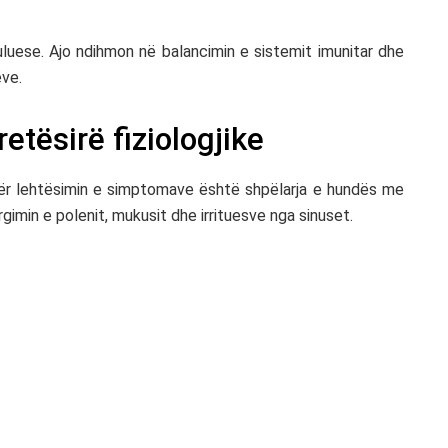
luese. Ajo ndihmon në balancimin e sistemit imunitar dhe
ëve.
etësirë fiziologjike
ër lehtësimin e simptomave është shpëlarja e hundës me
rgimin e polenit, mukusit dhe irrituesve nga sinuset.