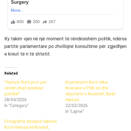
Ky takim vjen në një moment të rëndësishëm politik, ndërsa
partitë parlamentare po zhvillojnë konsultime për zgjedhjen
e kreut të ri të shtetit.
Related
“Hamza: Kurti po e çon
Kryeministri Kurti takoi
vendin drejt anarkisë
Kryetarin e PDK-së dhe
politike!”
deputetin e Kuvendit, Bedri
28/04/2026
Hamza
In "Category"
22/02/2026
In "Lajme"
Fotografitë zbulojnë takimin
Kurti-Hamza në Kuvend,