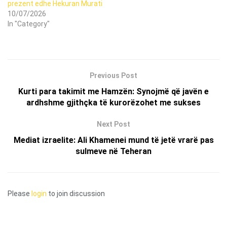
prezent edhe Hekuran Murati
10/07/2026
In "Category"
Previous Post
Kurti para takimit me Hamzën: Synojmë që javën e
ardhshme gjithçka të kurorëzohet me sukses
Next Post
Mediat izraelite: Ali Khamenei mund të jetë vrarë pas
sulmeve në Teheran
Please
login
to join discussion