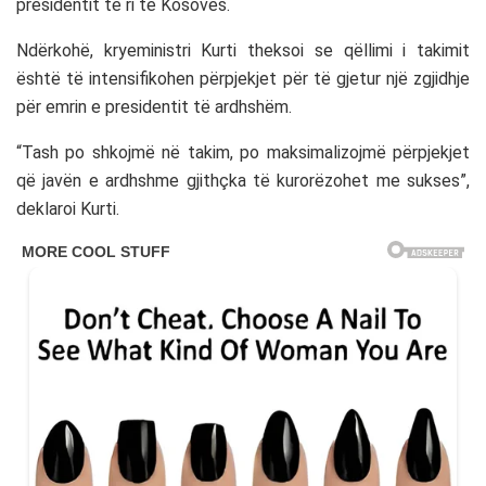
presidentit të ri të Kosovës.
Ndërkohë, kryeministri Kurti theksoi se qëllimi i takimit
është të intensifikohen përpjekjet për të gjetur një zgjidhje
për emrin e presidentit të ardhshëm.
“Tash po shkojmë në takim, po maksimalizojmë përpjekjet
që javën e ardhshme gjithçka të kurorëzohet me sukses”,
deklaroi Kurti.