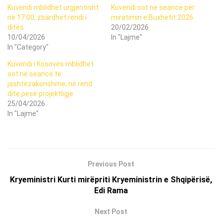
Kuvendi mblidhet urgjentisht
Kuvendi sot në seancë për
në 17:00, zbardhet rendi i
miratimin e Buxhetit 2026
ditës
20/02/2026
10/04/2026
In "Lajme"
In "Category"
Kuvendi i Kosovës mblidhet
sot në seancë të
jashtëzakonshme, në rend
dite pesë projektligje
25/04/2026
In "Lajme"
Previous Post
Kryeministri Kurti mirëpriti Kryeministrin e Shqipërisë,
Edi Rama
Next Post