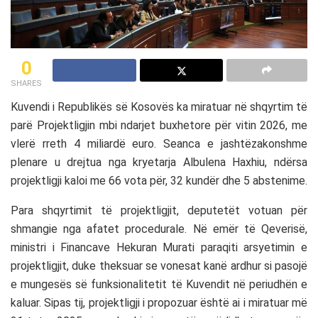
0
SHARES
Kuvendi i Republikës së Kosovës
ka miratuar në shqyrtim të
parë Projektligjin mbi ndarjet buxhetore për vitin 2026, me
vlerë rreth 4 miliardë euro. Seanca e jashtëzakonshme
plenare u drejtua nga kryetarja
Albulena Haxhiu
, ndërsa
projektligji kaloi me 66 vota për, 32 kundër dhe 5 abstenime.
Para shqyrtimit të projektligjit, deputetët votuan për
shmangie nga afatet procedurale. Në emër të Qeverisë,
ministri i Financave
Hekuran Murati
paraqiti arsyetimin e
projektligjit, duke theksuar se vonesat kanë ardhur si pasojë
e mungesës së funksionalitetit të Kuvendit në periudhën e
kaluar. Sipas tij, projektligji i propozuar është ai i miratuar më