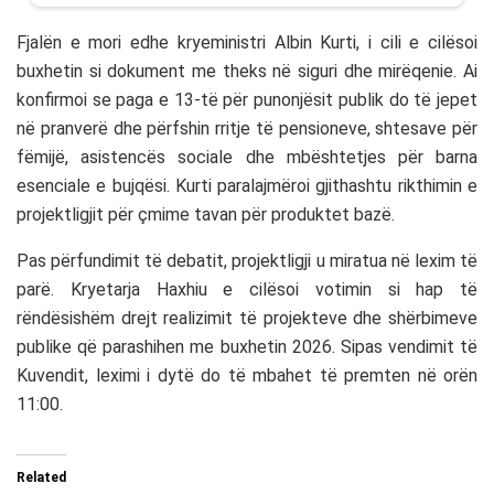
Fjalën e mori edhe kryeministri
Albin Kurti
, i cili e cilësoi
buxhetin si dokument me theks në siguri dhe mirëqenie. Ai
konfirmoi se paga e 13-të për punonjësit publik do të jepet
në pranverë dhe përfshin rritje të pensioneve, shtesave për
fëmijë, asistencës sociale dhe mbështetjes për barna
esenciale e bujqësi. Kurti paralajmëroi gjithashtu rikthimin e
projektligjit për çmime tavan për produktet bazë.
Pas përfundimit të debatit, projektligji u miratua në lexim të
parë. Kryetarja Haxhiu e cilësoi votimin si hap të
rëndësishëm drejt realizimit të projekteve dhe shërbimeve
publike që parashihen me buxhetin 2026. Sipas vendimit të
Kuvendit, leximi i dytë do të mbahet të premten në orën
11:00.
Related