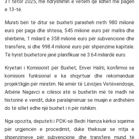
31 tetor 2025, me ndryshimin e vetëm që lidhet me pagën
e 13-të.
Murati bëri të ditur se buxheti parasheh rreth 980 milionë
euro për paga dhe shtesa, 545 milionë euro për mallra dhe
shërbime, 1 miliard e 358 milionë euro për subvencione dhe
transfere, si dhe 998.4 milionë euro për shpenzime kapitale.
Të hyrat buxhetore janë planifikuar në 3.64 miliardë euro.
Kryetari i Komisionit për Buxhet, Enver Haliti, konfirmoi se
komisioni funksional e ka shqyrtuar dhe rekomanduar
projektligjin për miratim. Në emër të Lëvizjes Vetëvendosje,
Arbërie Nagavci e cilësoi atë si buxhetin më të madh në
historinë e vendit, duke paralajmëruar se muajin e ardhshëm
do të sillet edhe një buxhet i ri për rishikim.
Nga opozita, deputeti i PDK-së Bedri Hamza kërkoi sqarime
për urgjencën e procedimit, duke theksuar se rritja e
shpenzimeve për subvencione dhe transfere mund të