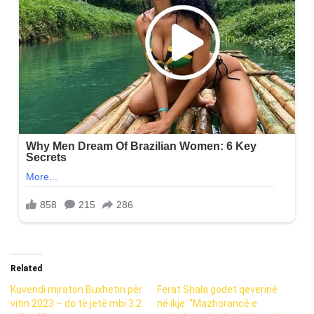
Related
Kuvendi miraton Buxhetin për
Ferat Shala godet qeverinë
vitin 2023 – do të jetë mbi 3.2
në ikje: “Mazhorancë e