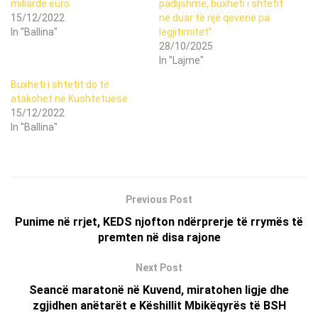
miliardë euro
padijshme, buxheti i shtetit
15/12/2022
në duar të një qeverie pa
In "Ballina"
legjitimitet”
28/10/2025
In "Lajme"
Buxheti i shtetit do të
atakohet në Kushtetuese
15/12/2022
In "Ballina"
Previous Post
Punime në rrjet, KEDS njofton ndërprerje të rrymës të
premten në disa rajone
Next Post
Seancë maratonë në Kuvend, miratohen ligje dhe
zgjidhen anëtarët e Këshillit Mbikëqyrës të BSH