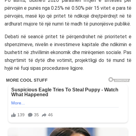
Po ashtu, Buxheti 2026 parasheh rritjen e shtesës për
përvojën e punës nga 0.25% në 0.50% për 15 vitet e para të
përvojës, masë kjo që pritet të ndikojë drejtpërdrejt në të
ardhurat mujore të një numri të madh të punonjësve publikë.
Debati në seancë pritet të përqendrohet në prioritetet e
shpenzimeve, nivelin e investimeve kapitale dhe ndikimin e
buxhetit në zhvillimin ekonomik dhe mirëqenien sociale. Pas
shqyrtimit të dytë dhe votimit, projektligji do të mund të
hyjë në fuqi sipas procedurave ligjore.