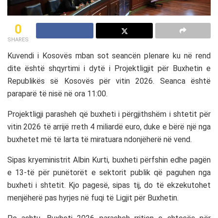
0
SHARES
Kuvendi i Kosovës mban sot seancën plenare ku në rend
dite është shqyrtimi i dytë i Projektligjit për Buxhetin e
Republikës së Kosovës për vitin 2026. Seanca është
paraparë të nisë në ora 11:00.
Projektligji parasheh që buxheti i përgjithshëm i shtetit për
vitin 2026 të arrijë rreth 4 miliardë euro, duke e bërë një nga
buxhetet më të larta të miratuara ndonjëherë në vend.
Sipas kryeministrit
Albin Kurti
, buxheti përfshin edhe pagën
e 13-të për punëtorët e sektorit publik që paguhen nga
buxheti i shtetit. Kjo pagesë, sipas tij, do të ekzekutohet
menjëherë pas hyrjes në fuqi të Ligjit për Buxhetin.