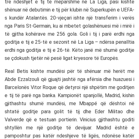
tre ndeshjet e tij të mëparshme në La Liga, pasi kishte
shënuar në debutimin e tij për klubin në Superkupën e UEFA-
s kundër Atalantës. 20-vjeçari ishte një transferim i verës
nga Paris St-Germain, ku ai mbetet golashënuesi më i mirë i
të gjitha kohërave me 256 gola. Goli i tij i parë erdhi nga
goditja e tij e 25-të e sezonit në La Liga – ndërsa penalltia
erdhi nga goditja e tij e 26-të. Këto janë më shumë goditje
se çdokush tjetër në pesë ligat kryesore të Europës.
Real Betis kishte mundësi për të shënuar më herët me
Abde Ezzalzouli që gjuajti jashtë nga afërsia dhe huazuesi i
Barcelonës Vitor Roque që detyroi një shpëtim me goditjen
e tij të parë nga banka. Kampionët spanjollë, Madrid, kishin
gjithashtu shumë mundësi, me Mbappé që dështoi në
shtatë goditje para golit të tij dhe Eder Militao dhe
Valverde që e testuan portierin. Vinicius gjithashtu goditi
shtyllën me një goditje të devijuar. Madrid është e
pamposhtur pas katër ndeshjeve të ligës, ndonëse katër