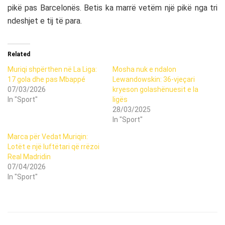
pikë pas Barcelonës. Betis ka marrë vetëm një pikë nga tri
ndeshjet e tij të para.
Related
Muriqi shpërthen në La Liga:
Mosha nuk e ndalon
17 gola dhe pas Mbappé
Lewandowskin: 36-vjeçari
07/03/2026
kryeson golashënuesit e la
In "Sport"
ligës
28/03/2025
In "Sport"
Marca për Vedat Muriqin:
Lotët e një luftëtari që rrëzoi
Real Madridin
07/04/2026
In "Sport"