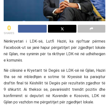
0
SHARES
Nënkryetari i LDK-së, Lutfi Haziri, ka njoftuar përmes
Facebook-ut se janë hapur përgatitjet për zgjedhjet lokale
në Gjilan, me synimin për ta rikthyer LDK-në në udhëheqjen
e komunës.
Në cilësinë e Kryetarit të Degës së LDK-së në Gjilan, Haziri
tha se në mbledhjen e sotme të Kryesisë ka paraqitur
draftin final të Këshillit të Degës për rezultatin zgjedhor të
9 shkurtit. Ai theksoi se, pavarësisht trendit pozitiv dhe
konfirmimit si deputet në Kuvendin e Kosovës, LDK në
Gjilan po vazhdon me përgatitjet për zgjedhjet lokale.