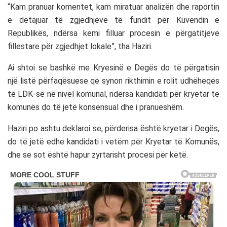
“Kam pranuar komentet, kam miratuar analizën dhe raportin
e detajuar të zgjedhjeve të fundit për Kuvendin e
Republikës, ndërsa kemi filluar procesin e përgatitjeve
fillestare për zgjedhjet lokale”, tha Haziri.
Ai shtoi se bashkë me Kryesinë e Degës do të përgatisin
një listë përfaqësuese që synon rikthimin e rolit udhëheqës
të LDK-së në nivel komunal, ndërsa kandidati për kryetar të
komunës do të jetë konsensual dhe i pranueshëm.
Haziri po ashtu deklaroi se, përderisa është kryetar i Degës,
do të jetë edhe kandidati i vetëm për Kryetar të Komunës,
dhe se sot është hapur zyrtarisht procesi për këtë.