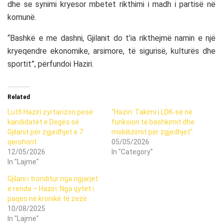
dhe se synimi kryesor mbetet rikthimi i madh i partisë në
komunë.
“Bashkë e me dashni, Gjilanit do t’ia rikthejmë namin e një
kryeqendre ekonomike, arsimore, të sigurisë, kulturës dhe
sportit”, përfundoi Haziri.
Related
Lutfi Haziri zyrtarizon pesë
“Haziri: Takimi i LDK-së në
kandidatët e Degës së
funksion të bashkimit dhe
Gjilanit për zgjedhjet e 7
mobilizimit për zgjedhjet”.
qershorit
05/05/2026
12/05/2026
In "Category"
In "Lajme"
Gjilani i tronditur nga ngjarjet
e rënda – Haziri: Nga qytet i
paqes në kronikë të zezë
10/08/2025
In "Lajme"