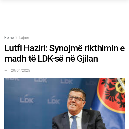
Home
Lajme
Lutfi Haziri: Synojmë rikthimin e
madh të LDK-së në Gjilan
29/04/2025