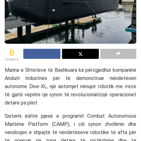
0
SHARES
Marina e Shteteve të Bashkuara
ka përzgjedhur kompaninë
Anduril Industries
për të demonstruar nëndetësen
autonome Dive-XL, një automjet nënujor robotik me rreze
të gjatë veprimi që synon të revolucionarizojë operacionet
detare pa pilot.
Sistemi është pjesë e programit
Combat Autonomous
Maritime Platform (CAMP)
, i cili synon zhvillimin dhe
vendosjen e shpejtë të nëndetëseve robotike të afta për
të operuar në zona detare të rrezikshme dhe të