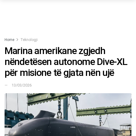
Home
Teknologji
Marina amerikane zgjedh
nëndetësen autonome Dive-XL
për misione të gjata nën ujë
13/03/2026