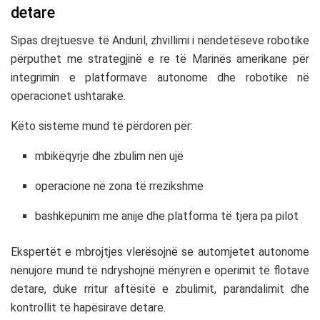
detare
Sipas drejtuesve të Anduril, zhvillimi i nëndetëseve robotike
përputhet me strategjinë e re të Marinës amerikane për
integrimin e platformave autonome dhe robotike në
operacionet ushtarake.
Këto sisteme mund të përdoren për:
mbikëqyrje dhe zbulim nën ujë
operacione në zona të rrezikshme
bashkëpunim me anije dhe platforma të tjera pa pilot
Ekspertët e mbrojtjes vlerësojnë se automjetet autonome
nënujore mund të ndryshojnë mënyrën e operimit të flotave
detare, duke rritur aftësitë e zbulimit, parandalimit dhe
kontrollit të hapësirave detare.