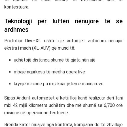
kontestuara.
Teknologji për luftën nënujore të së
ardhmes
Prototipi Dive-XL është një automjet autonom nënujor
ekstra i madh (XL-AUV) që mund të:
udhëtojë distanca shumë të gjata nën ujë
mbajë ngarkesa të mëdha operative
kryejë misione pa rrezikuar jetën e marinarëve
Sipas Anduril, automjetet e këtij lloji kanë realizuar deri tani
mbi 42 mijë kilometra udhëtim dhe më shumë se 6,700 orë
misione në operacione testuese.
Brenda katër muajve nga kontrata, kompania do të zhvillojë