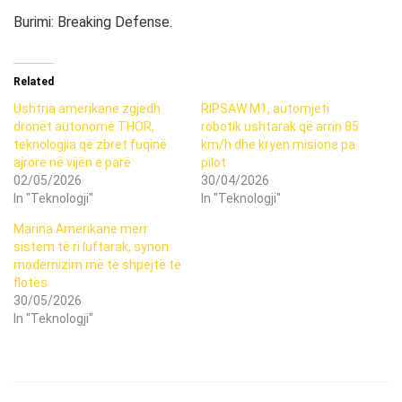
Burimi: Breaking Defense.
Related
Ushtria amerikane zgjedh
RIPSAW M1, automjeti
dronët autonomë THOR,
robotik ushtarak që arrin 85
teknologjia që zbret fuqinë
km/h dhe kryen misione pa
ajrore në vijën e parë
pilot
02/05/2026
30/04/2026
In "Teknologji"
In "Teknologji"
Marina Amerikane merr
sistem të ri luftarak, synon
modernizim më të shpejtë të
flotës
30/05/2026
In "Teknologji"