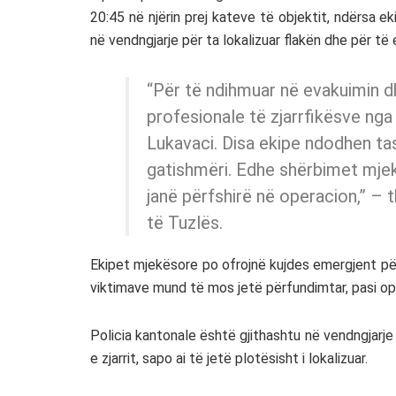
20:45 në njërin prej kateve të objektit, ndërsa 
në vendngjarje për ta lokalizuar flakën dhe për të
“Për të ndihmuar në evakuimin dhe
profesionale të zjarrfikësve nga 
Lukavaci. Disa ekipe ndodhen tas
gatishmëri. Edhe shërbimet mje
janë përfshirë në operacion,” –
të Tuzlës.
Ekipet mjekësore po ofrojnë kujdes emergjent për 
viktimave mund të mos jetë përfundimtar, pasi op
Policia kantonale është gjithashtu në vendngjarj
e zjarrit, sapo ai të jetë plotësisht i lokalizuar.