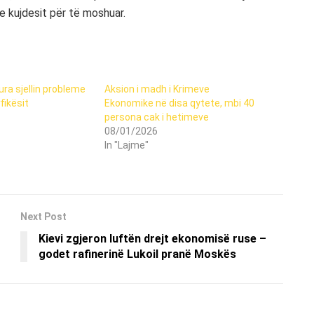
e kujdesit për të moshuar.
ra sjellin probleme
Aksion i madh i Krimeve
fikësit
Ekonomike në disa qytete, mbi 40
persona cak i hetimeve
08/01/2026
In "Lajme"
Next Post
Kievi zgjeron luftën drejt ekonomisë ruse –
godet rafinerinë Lukoil pranë Moskës