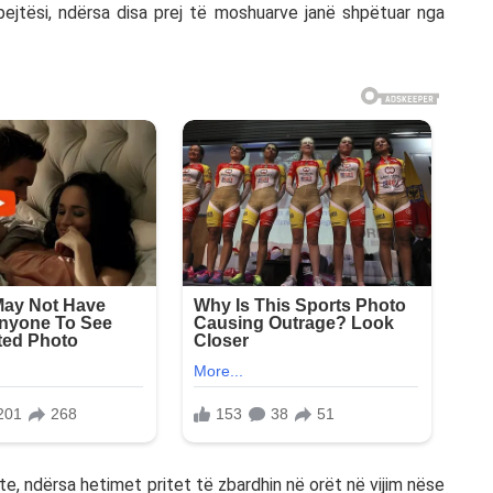
ejtësi, ndërsa disa prej të moshuarve janë shpëtuar nga
te, ndërsa hetimet pritet të zbardhin në orët në vijim nëse