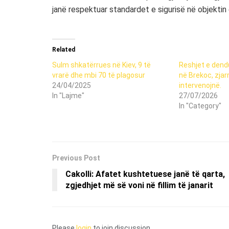
janë respektuar standardet e sigurisë në objektin 
Related
Sulm shkatërrues në Kiev, 9 të
Reshjet e dendu
vrarë dhe mbi 70 të plagosur
në Brekoc, zjarr
24/04/2025
intervenojnë.
In "Lajme"
27/07/2026
In "Category"
Previous Post
Cakolli: Afatet kushtetuese janë të qarta,
zgjedhjet më së voni në fillim të janarit
Please
login
to join discussion