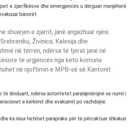
ekipet e zjarrfikësve dhe emergjencës u dërguan menjëherë
 evakuuar banorët.
 shuarjen e zjarrit, janë angazhuar njësi
Srebreniku, Živinica, Kalesija dhe
hmë në terren, ndërsa të tjerat janë në
kësore të urgjencës nga këto komuna
 thuhet në njoftimin e MPB-së së Kantonit
të lënduarit, ndërsa autoritetet paralajmërojnë se numri i
eracionet e kërkimit dhe evakuimit po vazhdojnë.
e dhe ka nisur hetimet paraprake për të përcaktuar shkakun