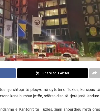
Share on Twitter
tës një shtëpi të pleqve në qytetin e Tuzlës, ku sipas të
sona kanë humbur jetën, ndërsa disa të tjerë janë lënduar.
ndshme e Kantonit të Tuzlës, zjarri shpërtheu rreth orës