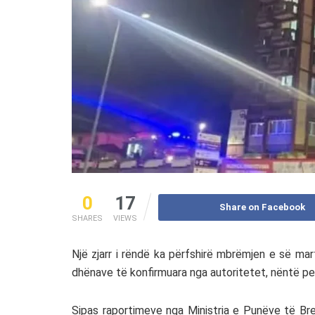
0
17
Share on Facebook
SHARES
VIEWS
Një zjarr i rëndë ka përfshirë mbrëmjen e së mar
dhënave të konfirmuara nga autoritetet, nëntë per
Sipas raportimeve nga Ministria e Punëve të Bre