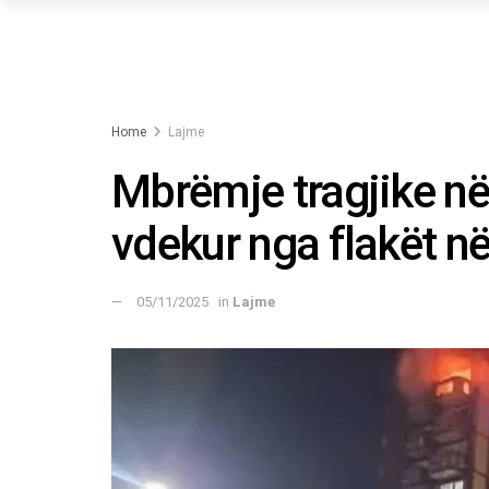
Home
Lajme
Mbrëmje tragjike në
vdekur nga flakët në
05/11/2025
in
Lajme