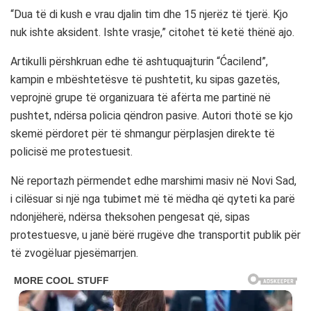
“Dua të di kush e vrau djalin tim dhe 15 njerëz të tjerë. Kjo
nuk ishte aksident. Ishte vrasje,” citohet të ketë thënë ajo.
Artikulli përshkruan edhe të ashtuquajturin “Ćacilend”,
kampin e mbështetësve të pushtetit, ku sipas gazetës,
veprojnë grupe të organizuara të afërta me partinë në
pushtet, ndërsa policia qëndron pasive. Autori thotë se kjo
skemë përdoret për të shmangur përplasjen direkte të
policisë me protestuesit.
Në reportazh përmendet edhe marshimi masiv në Novi Sad,
i cilësuar si një nga tubimet më të mëdha që qyteti ka parë
ndonjëherë, ndërsa theksohen pengesat që, sipas
protestuesve, u janë bërë rrugëve dhe transportit publik për
të zvogëluar pjesëmarrjen.