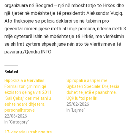
organizuara në Beograd – një në mbështetje të Hrkës dhe
një tjetër në mbështetje të presidentit Aleksandar Vuçiq.
Ato theksojnë se policia deklaroi se në tubimin pro-
qeveritar morën pjesë rreth 50 mijë persona, ndërsa rreth 3
mijë qytetarë ishin në mbështetje të Hrkës, me vlerësimin
se shifrat zyrtare shpesh janë nën ato të vlerësimeve të
pavarura./Qendra.INFO
Related
Hipokrizia e Gërvallës:
Spiropali e ashpër me
Formalizon çmimin që
Gjykatën Speciale: Drejtësia
ekziston që nga viti 2011,
duhet të jetë e paanshme,
‘Sali Çekaj’ deri më tani u
UÇK luftoi për liri
është ndarë dhjetëra
25/02/2026
personaliteteve.
In "Lajme"
22/06/2026
In "Category"
17-vjeçarja u rrah nga tre