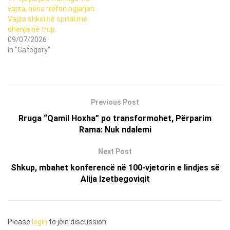
vajza, nëna rrëfen ngjarjen:
Vajza shkoi në spital me
shenja në trup.
09/07/2026
In "Category"
Previous Post
Rruga “Qamil Hoxha” po transformohet, Përparim
Rama: Nuk ndalemi
Next Post
Shkup, mbahet konferencë në 100-vjetorin e lindjes së
Alija Izetbegoviqit
Please
login
to join discussion