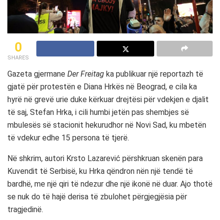
0
SHARES
Gazeta gjermane
Der Freitag
ka publikuar një reportazh të
gjatë për protestën e Dianа Hrkës në Beograd, e cila ka
hyrë në grevë urie duke kërkuar drejtësi për vdekjen e djalit
të saj, Stefan Hrka, i cili humbi jetën pas shembjes së
mbulesës së stacionit hekurudhor në Novi Sad, ku mbetën
të vdekur edhe 15 persona të tjerë.
Në shkrim, autori Krsto Lazarević përshkruan skenën para
Kuvendit të Serbisë, ku Hrka qëndron nën një tendë të
bardhë, me një qiri të ndezur dhe një ikonë në duar. Ajo thotë
se nuk do të hajë derisa të zbulohet përgjegjësia për
tragjedinë.