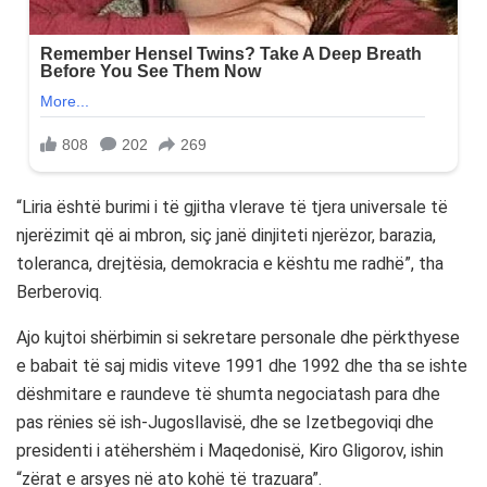
“Liria është burimi i të gjitha vlerave të tjera universale të
njerëzimit që ai mbron, siç janë dinjiteti njerëzor, barazia,
toleranca, drejtësia, demokracia e kështu me radhë”, tha
Berberoviq.
Ajo kujtoi shërbimin si sekretare personale dhe përkthyese
e babait të saj midis viteve 1991 dhe 1992 dhe tha se ishte
dëshmitare e raundeve të shumta negociatash para dhe
pas rënies së ish-Jugosllavisë, dhe se Izetbegoviqi dhe
presidenti i atëhershëm i Maqedonisë, Kiro Gligorov, ishin
“zërat e arsyes në ato kohë të trazuara”.