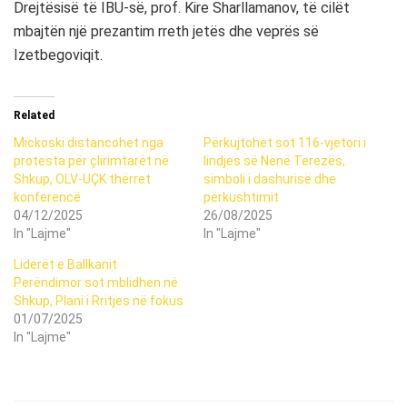
Drejtësisë të IBU-së, prof. Kire Sharllamanov, të cilët
mbajtën një prezantim rreth jetës dhe veprës së
Izetbegoviqit.
Related
Mickoski distancohet nga
Përkujtohet sot 116-vjetori i
protesta për çlirimtarët në
lindjes së Nënë Terezës,
Shkup, OLV-UÇK thërret
simboli i dashurisë dhe
konferencë
përkushtimit
04/12/2025
26/08/2025
In "Lajme"
In "Lajme"
Liderët e Ballkanit
Perëndimor sot mblidhen në
Shkup, Plani i Rritjes në fokus
01/07/2025
In "Lajme"