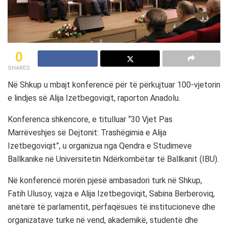
0
SHARES
Në Shkup u mbajt konferencë për të përkujtuar 100-vjetorin
e lindjes së Alija Izetbegoviqit, raporton Anadolu.
Konferenca shkencore, e titulluar “30 Vjet Pas
Marrëveshjes së Dejtonit: Trashëgimia e Alija
Izetbegoviqit”, u organizua nga Qendra e Studimeve
Ballkanike në Universitetin Ndërkombëtar të Ballkanit (IBU).
Në konferencë morën pjesë ambasadori turk në Shkup,
Fatih Ulusoy, vajza e Alija Izetbegoviqit, Sabina Berberoviq,
anëtarë të parlamentit, përfaqësues të institucioneve dhe
organizatave turke në vend, akademikë, studentë dhe