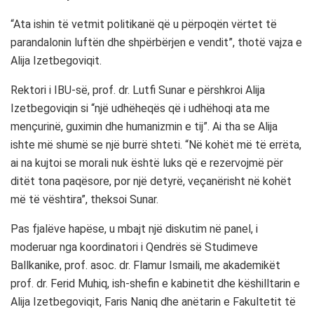
“Ata ishin të vetmit politikanë që u përpoqën vërtet të
parandalonin luftën dhe shpërbërjen e vendit”, thotë vajza e
Alija Izetbegoviqit.
Rektori i IBU-së, prof. dr. Lutfi Sunar e përshkroi Alija
Izetbegoviqin si “një udhëheqës që i udhëhoqi ata me
mençurinë, guximin dhe humanizmin e tij”. Ai tha se Alija
ishte më shumë se një burrë shteti. “Në kohët më të errëta,
ai na kujtoi se morali nuk është luks që e rezervojmë për
ditët tona paqësore, por një detyrë, veçanërisht në kohët
më të vështira”, theksoi Sunar.
Pas fjalëve hapëse, u mbajt një diskutim në panel, i
moderuar nga koordinatori i Qendrës së Studimeve
Ballkanike, prof. asoc. dr. Flamur Ismaili, me akademikët
prof. dr. Ferid Muhiq, ish-shefin e kabinetit dhe këshilltarin e
Alija Izetbegoviqit, Faris Naniq dhe anëtarin e Fakultetit të