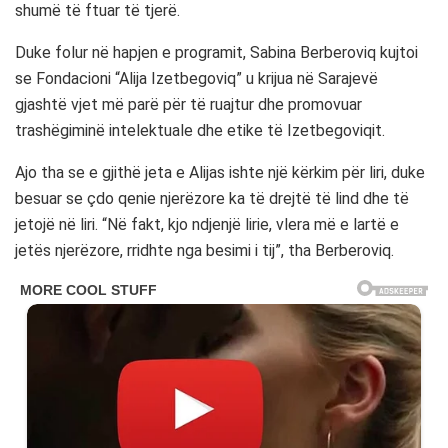
shumë të ftuar të tjerë.
Duke folur në hapjen e programit, Sabina Berberoviq kujtoi
se Fondacioni “Alija Izetbegoviq” u krijua në Sarajevë
gjashtë vjet më parë për të ruajtur dhe promovuar
trashëgiminë intelektuale dhe etike të Izetbegoviqit.
Ajo tha se e gjithë jeta e Alijas ishte një kërkim për liri, duke
besuar se çdo qenie njerëzore ka të drejtë të lind dhe të
jetojë në liri. “Në fakt, kjo ndjenjë lirie, vlera më e lartë e
jetës njerëzore, rridhte nga besimi i tij”, tha Berberoviq.