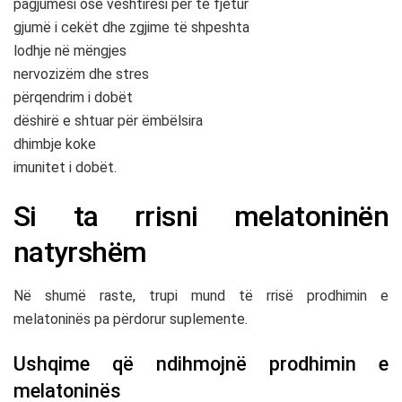
pagjumësi ose vështirësi për të fjetur
gjumë i cekët dhe zgjime të shpeshta
lodhje në mëngjes
nervozizëm dhe stres
përqendrim i dobët
dëshirë e shtuar për ëmbëlsira
dhimbje koke
imunitet i dobët.
Si ta rrisni melatoninën
natyrshëm
Në shumë raste, trupi mund të rrisë prodhimin e
melatoninës pa përdorur suplemente.
Ushqime që ndihmojnë prodhimin e
melatoninës