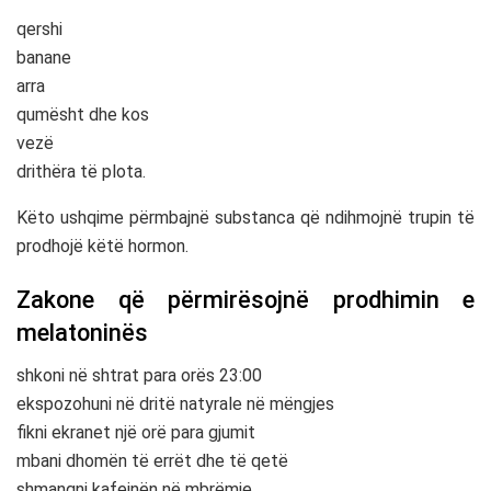
qershi
banane
arra
qumësht dhe kos
vezë
drithëra të plota.
Këto ushqime përmbajnë substanca që ndihmojnë trupin të
prodhojë këtë hormon.
Zakone që përmirësojnë prodhimin e
melatoninës
shkoni në shtrat para orës 23:00
ekspozohuni në dritë natyrale në mëngjes
fikni ekranet një orë para gjumit
mbani dhomën të errët dhe të qetë
shmangni kafeinën në mbrëmje.