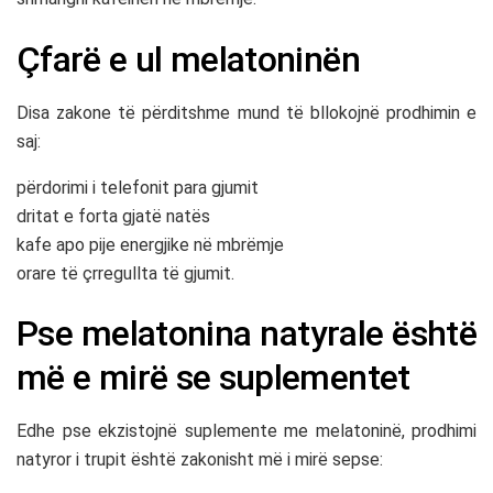
Çfarë e ul melatoninën
Disa zakone të përditshme mund të bllokojnë prodhimin e
saj:
përdorimi i telefonit para gjumit
dritat e forta gjatë natës
kafe apo pije energjike në mbrëmje
orare të çrregullta të gjumit.
Pse melatonina natyrale është
më e mirë se suplementet
Edhe pse ekzistojnë suplemente me melatoninë, prodhimi
natyror i trupit është zakonisht më i mirë sepse: