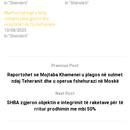
In "Shëndeti"
In "Shëndeti"
Mjafton një lugë e këtij
ushqimi para gjumit dhe
rezultatet do t’ju befasojnë
10/08/2025
In "Shëndeti"
Previous Post
Raportohet se Mojtaba Khamenei u plagos në sulmet
ndaj Teheranit dhe u operua fshehurazi në Moskë
Next Post
SHBA zgjeron objektin e integrimit të raketave për të
rritur prodhimin me mbi 50%