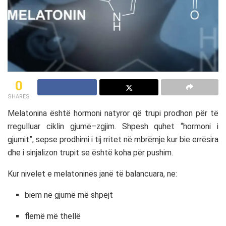
0
SHARES
Melatonina është hormoni natyror që trupi prodhon për të
rregulluar ciklin gjumë–zgjim. Shpesh quhet “hormoni i
gjumit”, sepse prodhimi i tij rritet në mbrëmje kur bie errësira
dhe i sinjalizon trupit se është koha për pushim.
Kur nivelet e melatoninës janë të balancuara, ne:
biem në gjumë më shpejt
flemë më thellë