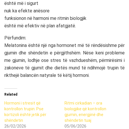
është më i sigurt
nuk ka efekte anësore
funksionon në harmoni me ritmin biologjik
është më efektiv në plan afatgjatë.
Përfundim:
Melatonina është një nga hormonet më të rëndësishme për
gjumin dhe shëndetin e përgjithshëm. Nëse keni probleme
me gjumin, lodhje ose stres të vazhdueshëm, përmirësimi i
zakoneve të gjumit dhe dietës mund të ndihmojë trupin të
rikthejë balancën natyrale të këtij hormoni.
Related
Hormoni i stresit që
Ritmi cirkadian – ora
kontrollon trupin: Pse
biologjike që kontrollon
kortizoli është jetik për
gjumin, energjinë dhe
shëndetin
shëndetin tuaj
26/02/2026
05/06/2026