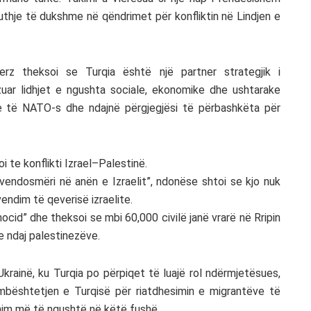
uthje të dukshme në qëndrimet për konfliktin në Lindjen e
z theksoi se Turqia është një partner strategjik i
ar lidhjet e ngushta sociale, ekonomike dhe ushtarake
e të NATO-s dhe ndajnë përgjegjësi të përbashkëta për
i te konflikti Izrael–Palestinë.
vendosmëri në anën e Izraelit”, ndonëse shtoi se kjo nuk
ndim të qeverisë izraelite.
nocid” dhe theksoi se mbi 60,000 civilë janë vrarë në Rripin
 ndaj palestinezëve.
Ukrainë, ku Turqia po përpiqet të luajë rol ndërmjetësues,
mbështetjen e Turqisë për riatdhesimin e migrantëve të
nim më të ngushtë në këtë fushë.