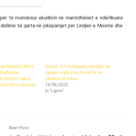
 për të rivendosur ekuilibrin në marrëdhëniet e ndërlikuara
dallime të qarta në pikëpamjet për Lindjen e Mesme dhe
an Friedrich Merz
Samiti i G7 në Kanada: Konflikti në
: Riafirmon
Lindjen e Mesme dhe lufta në
r shtetin hebre
Ukrainë në fokus
matimin e Hamasit
16/06/2025
In "Lajme"
Next Post