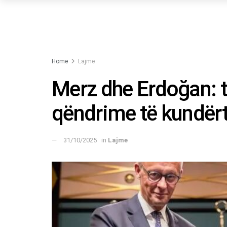
Home
Lajme
Merz dhe Erdoğan: t
qëndrime të kundër
31/10/2025
in
Lajme