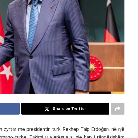
Share on Twitter
kim zyrtar me presidentin turk Rexhep Taip Erdoğan, në një
rmano-turke. Takimi u vlerësua si një hap i rëndësishëm