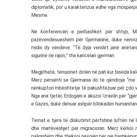
diplomatik, por u karakterizua edhe nga mospërp
Mesme.
Në konferencën e përbashkët për shtyp, Mer
pazëvendësueshëm për Gjermaninë, duke nënvizu
midis dy vendeve. “Të dyja vendet janë anëtar
sigurinë në rajon,” tha kancelari gjerman.
Megjithatë, tensionet dolën në pah kur biseda kalo
Merz përsëriti se Gjermania do të qëndrojë “me 
nënkupton mbështetje të pakushtëzuar për çdo ve
Nga ana tjetër, Erdogani e akuzoi Izraelin për “gje
e Gazës, duke dënuar ashpër bllokadën humanitare
Temat e tjera të diskutimit përfshinë luftën në 
dhe marrëveshjet për migracionin. Merz kërkoi 
paligjshëm dhe theksoi nevojën për një bashkëpu