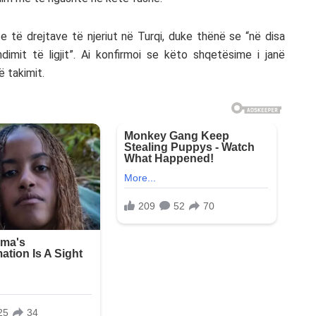
e të drejtave të njeriut në Turqi, duke thënë se “në disa
imit të ligjit”. Ai konfirmoi se këto shqetësime i janë
ë takimit.