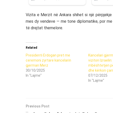
Vizita e Merzit në Ankara shihet si një përpjekje
mes dy vendeve — me tone diplomatike, por me 
të drejtat themelore.
Related
Presidenti Erdogan pret me
Kancelari gjerm
ceremoni zyrtare kancelarin
viziton Izraelin
gjerman Merz
mbështetjen pë
30/10/2025
dhe kërkon çar
In "Lajme"
07/12/2025
In "Lajme"
Previous Post