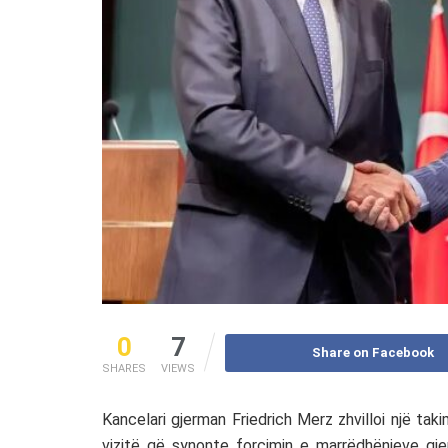
0
7
Share on Facebook
SHARES
VIEWS
Kancelari gjerman Friedrich Merz zhvilloi një ta
vizitë që synonte forcimin e marrëdhënieve gje