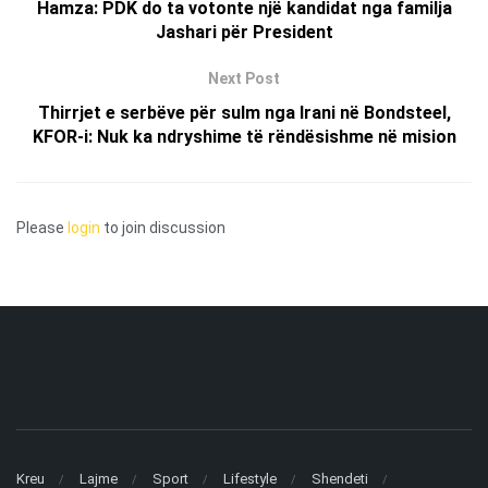
Hamza: PDK do ta votonte një kandidat nga familja
Jashari për President
Next Post
Thirrjet e serbëve për sulm nga Irani në Bondsteel,
KFOR-i: Nuk ka ndryshime të rëndësishme në mision
Please
login
to join discussion
Kreu
Lajme
Sport
Lifestyle
Shendeti