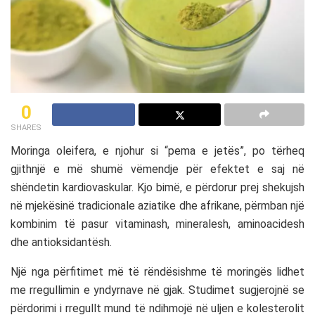
0
SHARES
Moringa oleifera
, e njohur si “pema e jetës”, po tërheq
gjithnjë e më shumë vëmendje për efektet e saj në
shëndetin kardiovaskular. Kjo bimë, e përdorur prej shekujsh
në mjekësinë tradicionale aziatike dhe afrikane, përmban një
kombinim të pasur vitaminash, mineralesh, aminoacidesh
dhe antioksidantësh.
Një nga përfitimet më të rëndësishme të moringës lidhet
me rregullimin e yndyrnave në gjak. Studimet sugjerojnë se
përdorimi i rregullt mund të ndihmojë në uljen e kolesterolit