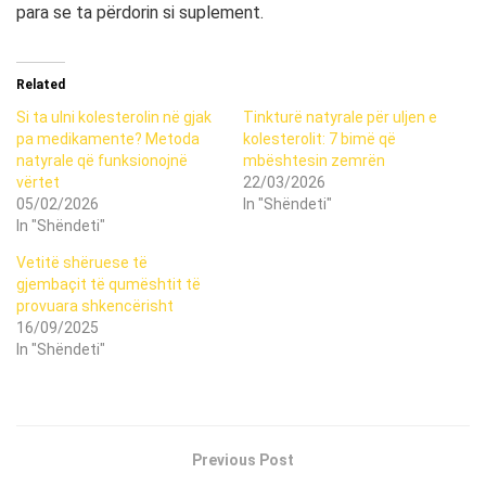
para se ta përdorin si suplement.
Related
Si ta ulni kolesterolin në gjak
Tinkturë natyrale për uljen e
pa medikamente? Metoda
kolesterolit: 7 bimë që
natyrale që funksionojnë
mbështesin zemrën
vërtet
22/03/2026
05/02/2026
In "Shëndeti"
In "Shëndeti"
Vetitë shëruese të
gjembaçit të qumështit të
provuara shkencërisht
16/09/2025
In "Shëndeti"
Previous Post