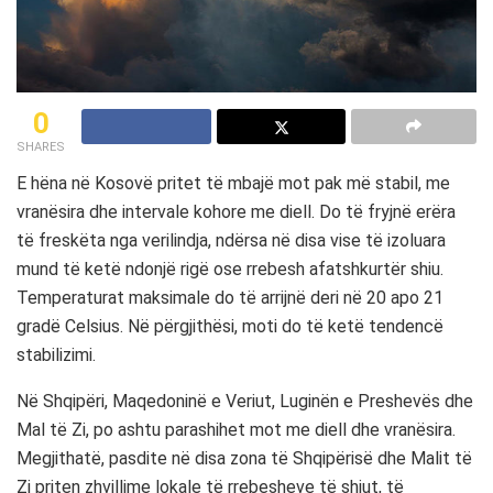
0
SHARES
E hëna në Kosovë pritet të mbajë mot pak më stabil, me
vranësira dhe intervale kohore me diell. Do të fryjnë erëra
të freskëta nga verilindja, ndërsa në disa vise të izoluara
mund të ketë ndonjë rigë ose rrebesh afatshkurtër shiu.
Temperaturat maksimale do të arrijnë deri në 20 apo 21
gradë Celsius. Në përgjithësi, moti do të ketë tendencë
stabilizimi.
Në Shqipëri, Maqedoninë e Veriut, Luginën e Preshevës dhe
Mal të Zi, po ashtu parashihet mot me diell dhe vranësira.
Megjithatë, pasdite në disa zona të Shqipërisë dhe Malit të
Zi priten zhvillime lokale të rrebesheve të shiut, të