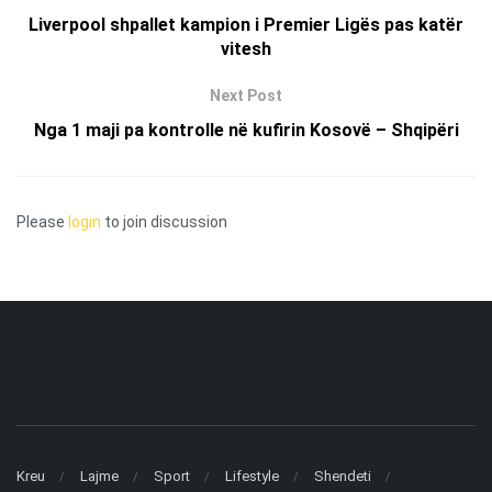
Liverpool shpallet kampion i Premier Ligës pas katër
vitesh
Next Post
Nga 1 maji pa kontrolle në kufirin Kosovë – Shqipëri
Please
login
to join discussion
Kreu
Lajme
Sport
Lifestyle
Shendeti