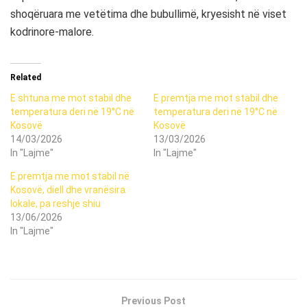
shoqëruara me vetëtima dhe bubullimë, kryesisht në viset
kodrinore-malore.
Related
E shtuna me mot stabil dhe
E premtja me mot stabil dhe
temperatura deri në 19°C në
temperatura deri në 19°C në
Kosovë
Kosovë
14/03/2026
13/03/2026
In "Lajme"
In "Lajme"
E premtja me mot stabil në
Kosovë, diell dhe vranësira
lokale, pa reshje shiu
13/06/2026
In "Lajme"
Previous Post