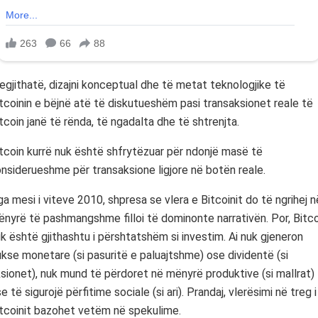
gjithatë, dizajni konceptual dhe të metat teknologjike të
tcoinin e bëjnë atë të diskutueshëm pasi transaksionet reale të
tcoin janë të rënda, të ngadalta dhe të shtrenjta.
tcoin kurrë nuk është shfrytëzuar për ndonjë masë të
nsiderueshme për transaksione ligjore në botën reale.
a mesi i viteve 2010, shpresa se vlera e Bitcoinit do të ngrihej n
nyrë të pashmangshme filloi të dominonte narrativën. Por, Bitco
k është gjithashtu i përshtatshëm si investim. Ai nuk gjeneron
ukse monetare (si pasuritë e paluajtshme) ose dividentë (si
sionet), nuk mund të përdoret në mënyrë produktive (si mallrat)
e të sigurojë përfitime sociale (si ari). Prandaj, vlerësimi në treg i
tcoinit bazohet vetëm në spekulime.