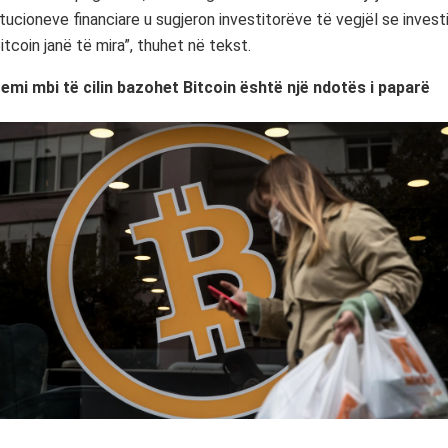
itucioneve financiare u sugjeron investitorëve të vegjël se inves
itcoin janë të mira”, thuhet në tekst.
emi mbi të cilin bazohet Bitcoin është një ndotës i paparë