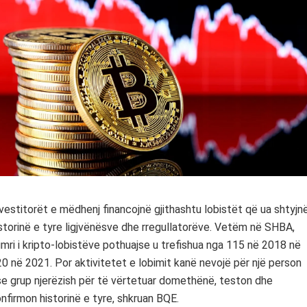
vestitorët e mëdhenj financojnë gjithashtu lobistët që ua shtyjn
storinë e tyre ligjvënësve dhe rregullatorëve. Vetëm në SHBA,
mri i kripto-lobistëve pothuajse u trefishua nga 115 në 2018 në
0 në 2021. Por aktivitetet e lobimit kanë nevojë për një person
e grup njerëzish për të vërtetuar domethënë, teston dhe
nfirmon historinë e tyre, shkruan BQE.