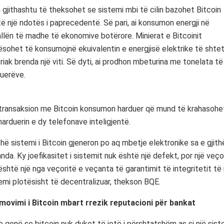
 gjithashtu të theksohet se sistemi mbi të cilin bazohet Bitcoin
ë një ndotës i paprecedentë. Së pari, ai konsumon energji në
llën të madhe të ekonomive botërore. Minierat e Bitcoinit
ësohet të konsumojnë ekuivalentin e energjisë elektrike të shtet
riak brenda një viti. Së dyti, ai prodhon mbeturina me tonelata të
uerëve.
transaksion me Bitcoin konsumon harduer që mund të krahasohe
arduerin e dy telefonave inteligjentë.
ithë sistemi i Bitcoin gjeneron po aq mbetje elektronike sa e gjith
nda. Ky joefikasitet i sistemit nuk është një defekt, por një veçor
është një nga veçoritë e veçanta të garantimit të integritetit të 
emi plotësisht të decentralizuar, thekson BQE.
movimi i Bitcoin mbart rrezik reputacioni për bankat
 qenë se bitcoin nuk duket të jetë i përshtatshëm as si një sis