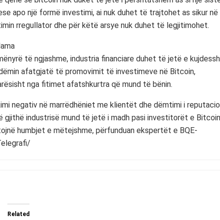
se apo një formë investimi, ai nuk duhet të trajtohet as sikur në
imin rregullator dhe për këtë arsye nuk duhet të legjitimohet.
lama
ënyrë të ngjashme, industria financiare duhet të jetë e kujdes
dëmin afatgjatë të promovimit të investimeve në Bitcoin,
rësisht nga fitimet afatshkurtra që mund të bënin.
imi negativ në marrëdhëniet me klientët dhe dëmtimi i reputacio
ë gjithë industrisë mund të jetë i madh pasi investitorët e Bitcoi
tojnë humbjet e mëtejshme, përfunduan ekspertët e BQE-
Telegrafi/
Related