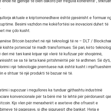
 ende në gjendje të bien dakord për rregulla koherente”, shkrua
.
ullorja aktuale e kriptomonedhave është pjesërisht e formuar n
uptime. Besimi vazhdon me kokëfortësi se inovacioni duhet të
het me çdo kusht.
nëse Bitcoin bazohet në një teknologji të re – DLT / Blockchai
ë kishte potencial të madh transformues. Së pari, këto teknologj
 deri më tani kanë krijuar një vlerë të kufizuar për shoqërinë,
rësisht se sa të larta kanë pritshmëritë për të ardhmen. Së dyti,
orimi i një teknologjie premtuese nuk është kusht i mjaftueshëm
ën e shtuar të një produkti të bazuar në të.
atimi i supozuar i rregullores ka tunduar gjithashtu industrinë
nciare konvencionale për ta bërë më të lehtë për përdoruesit qa
itcoin. Kjo vlen për menaxherët e aseteve dhe ofruesit e
bimeve të pagesave, si dhe siguruesit dhe bankat. Hyrja e