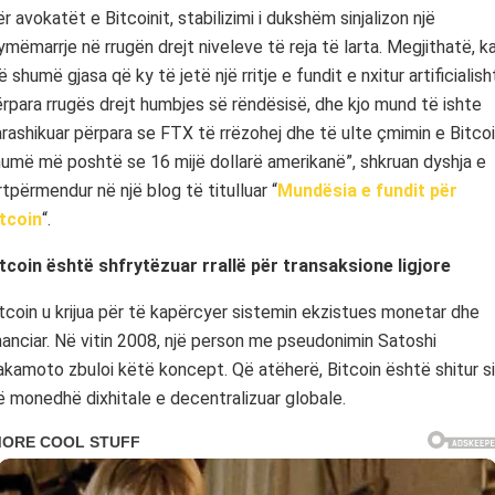
r avokatët e Bitcoinit, stabilizimi i dukshëm sinjalizon një
ymëmarrje në rrugën drejt niveleve të reja të larta. Megjithatë, k
 shumë gjasa që ky të jetë një rritje e fundit e nxitur artificialish
rpara rrugës drejt humbjes së rëndësisë, dhe kjo mund të ishte
rashikuar përpara se FTX të rrëzohej dhe të ulte çmimin e Bitco
umë më poshtë se 16 mijë dollarë amerikanë”, shkruan dyshja e
rtpërmendur në një blog të titulluar “
Mundësia e fundit për
itcoin
“.
tcoin është shfrytëzuar rrallë për transaksione ligjore
tcoin u krijua për të kapërcyer sistemin ekzistues monetar dhe
nanciar. Në vitin 2008, një person me pseudonimin Satoshi
kamoto zbuloi këtë koncept. Që atëherë, Bitcoin është shitur si
ë monedhë dixhitale e decentralizuar globale.