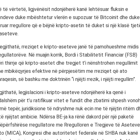
 të vërtetë, ligjvënësit ndonjëherë kanë lehtësuar fluksin e
ndeve duke mbështetur vlerën e supozuar të Bitcoinit dhe duke
ruar rregullore që e bëjnë kripto-asetin të duket si një klasë tjet
aseteve.
gjithatë, rreziqet e kripto-aseteve janë të pamohueshme midis
egullatorëve. Në muajin korrik, Bordi i Stabilitetit Financiar (FSB)
ri thirrje që kripto-asetet dhe tregjet t’i nënshtrohen rregullimit
e mbikëqyrjes efektive në përpjesëtim me rreziqet që ato
raqesin, së bashku me doktrinën “i njëjti rrezik, i njëjti rregullim”.
jithatë, legjislacioni i kripto-aseteve ndonjëherë ka qenë i
alshëm për t’u ratifikuar vitet e fundit dhe zbatimi shpesh vono
më tepër, juridiksione të ndryshme nuk ecin me të njëjtin ritëm d
ë njëjtat ambicie. Ndërsa BE-ja ka rënë dakord për një paketë
hëpërfshirëse rregullatore me Rregulloren e Tregjeve të Aseteve
to (MICA), Kongresi dhe autoritetet federale në SHBA nuk kanë