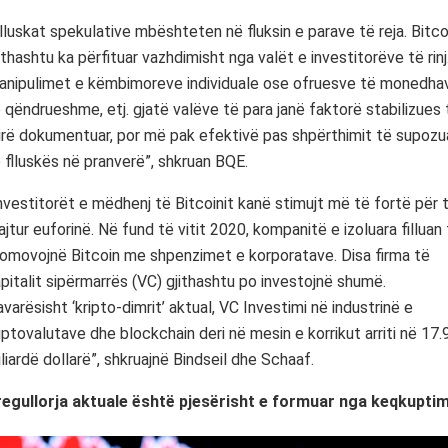
lluskat spekulative mbështeten në fluksin e parave të reja. Bitco
ithashtu ka përfituar vazhdimisht nga valët e investitorëve të rinj
anipulimet e këmbimoreve individuale ose ofruesve të monedha
 qëndrueshme, etj. gjatë valëve të para janë faktorë stabilizues 
rë dokumentuar, por më pak efektivë pas shpërthimit të supozu
 flluskës në pranverë”, shkruan BQE.
nvestitorët e mëdhenj të Bitcoinit kanë stimujt më të fortë për 
ajtur euforinë. Në fund të vitit 2020, kompanitë e izoluara filluan
omovojnë Bitcoin me shpenzimet e korporatave. Disa firma të
pitalit sipërmarrës (VC) gjithashtu po investojnë shumë.
varësisht ‘kripto-dimrit’ aktual, VC Investimi në industrinë e
iptovalutave dhe blockchain deri në mesin e korrikut arriti në 17.
liardë dollarë”, shkruajnë Bindseil dhe Schaaf.
regullorja aktuale është pjesërisht e formuar nga keqkupti