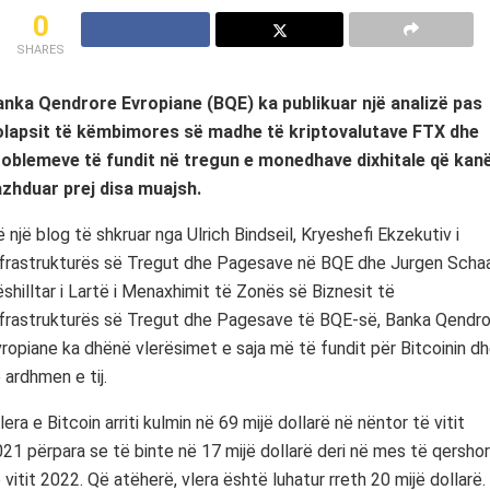
0
SHARES
anka Qendrore Evropiane (BQE) ka publikuar një analizë pas
olapsit të këmbimores së madhe të kriptovalutave FTX dhe
roblemeve të fundit në tregun e monedhave dixhitale që kan
azhduar prej disa muajsh.
 një blog të shkruar nga Ulrich Bindseil, Kryeshefi Ekzekutiv i
frastrukturës së Tregut dhe Pagesave në BQE dhe Jurgen Schaa
shilltar i Lartë i Menaxhimit të Zonës së Biznesit të
frastrukturës së Tregut dhe Pagesave të BQE-së, Banka Qendr
ropiane ka dhënë vlerësimet e saja më të fundit për Bitcoinin d
 ardhmen e tij.
lera e Bitcoin arriti kulmin në 69 mijë dollarë në nëntor të vitit
21 përpara se të binte në 17 mijë dollarë deri në mes të qershor
 vitit 2022. Që atëherë, vlera është luhatur rreth 20 mijë dollarë.