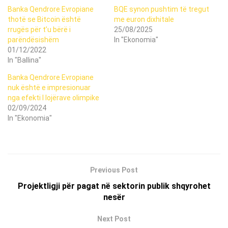
Banka Qendrore Evropiane
BQE synon pushtim të tregut
thotë se Bitcoin është
me euron dixhitale
rrugës për t’u bërë i
25/08/2025
parëndësishëm
In "Ekonomia"
01/12/2022
In "Ballina"
Banka Qendrore Evropiane
nuk është e impresionuar
nga efekti I lojërave olimpike
02/09/2024
In "Ekonomia"
Previous Post
Projektligji për pagat në sektorin publik shqyrohet
nesër
Next Post