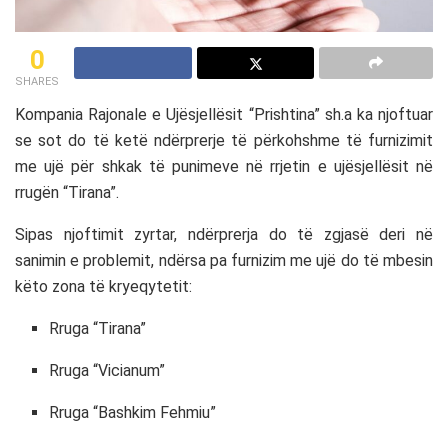
0
SHARES
Kompania Rajonale e Ujësjellësit “Prishtina” sh.a ka njoftuar
se sot do të ketë ndërprerje të përkohshme të furnizimit
me ujë për shkak të punimeve në rrjetin e ujësjellësit në
rrugën “Tirana”.
Sipas njoftimit zyrtar, ndërprerja do të zgjasë deri në
sanimin e problemit, ndërsa pa furnizim me ujë do të mbesin
këto zona të kryeqytetit:
Rruga “Tirana”
Rruga “Vicianum”
Rruga “Bashkim Fehmiu”