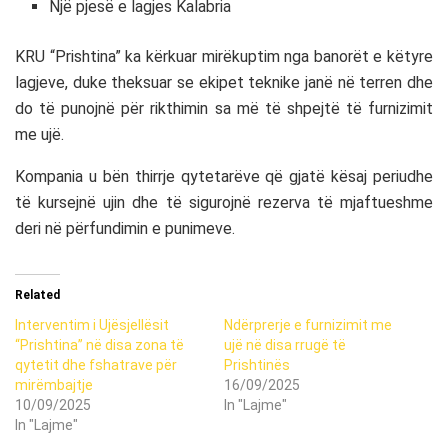
Një pjesë e lagjes Kalabria
KRU “Prishtina” ka kërkuar mirëkuptim nga banorët e këtyre
lagjeve, duke theksuar se ekipet teknike janë në terren dhe
do të punojnë për rikthimin sa më të shpejtë të furnizimit
me ujë.
Kompania u bën thirrje qytetarëve që gjatë kësaj periudhe
të kursejnë ujin dhe të sigurojnë rezerva të mjaftueshme
deri në përfundimin e punimeve.
Related
Interventim i Ujësjellësit
Ndërprerje e furnizimit me
“Prishtina” në disa zona të
ujë në disa rrugë të
qytetit dhe fshatrave për
Prishtinës
mirëmbajtje
16/09/2025
10/09/2025
In "Lajme"
In "Lajme"