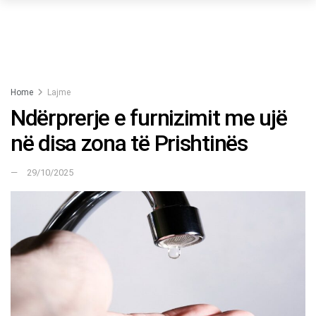
Home
Lajme
Ndërprerje e furnizimit me ujë
në disa zona të Prishtinës
29/10/2025