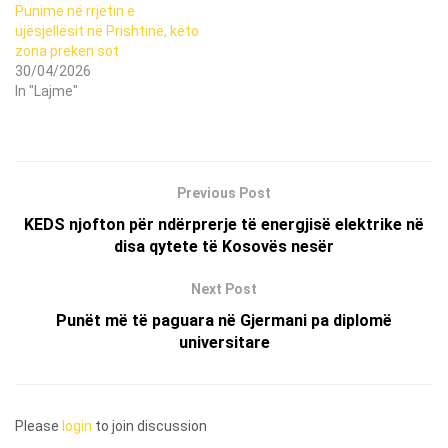
Punime në rrjetin e
ujësjellësit në Prishtinë, këto
zona preken sot
30/04/2026
In "Lajme"
Previous Post
KEDS njofton për ndërprerje të energjisë elektrike në
disa qytete të Kosovës nesër
Next Post
Punët më të paguara në Gjermani pa diplomë
universitare
Please
login
to join discussion