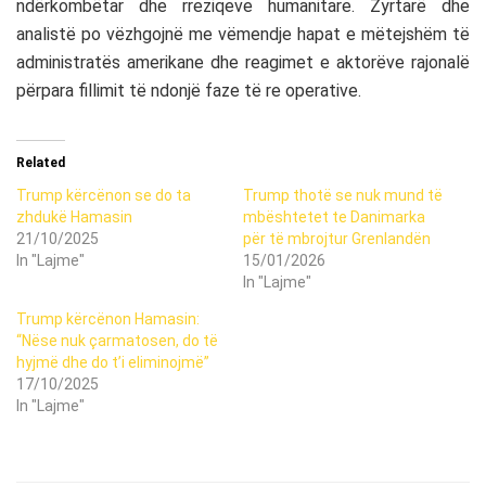
ndërkombëtar dhe rreziqeve humanitare. Zyrtarë dhe
analistë po vëzhgojnë me vëmendje hapat e mëtejshëm të
administratës amerikane dhe reagimet e aktorëve rajonalë
përpara fillimit të ndonjë faze të re operative.
Related
Trump kërcënon se do ta
Trump thotë se nuk mund të
zhdukë Hamasin
mbështetet te Danimarka
21/10/2025
për të mbrojtur Grenlandën
In "Lajme"
15/01/2026
In "Lajme"
Trump kërcënon Hamasin:
“Nëse nuk çarmatosen, do të
hyjmë dhe do t’i eliminojmë”
17/10/2025
In "Lajme"