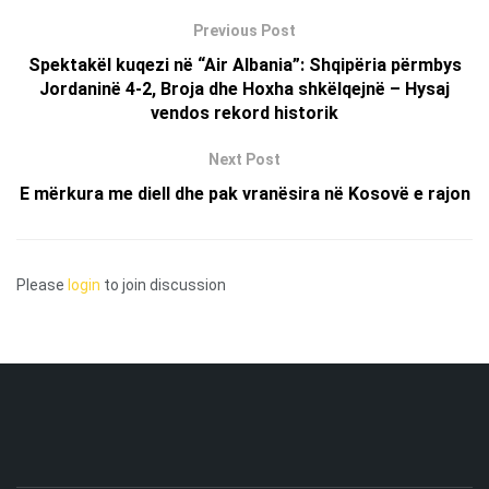
Previous Post
Spektakël kuqezi në “Air Albania”: Shqipëria përmbys
Jordaninë 4-2, Broja dhe Hoxha shkëlqejnë – Hysaj
vendos rekord historik
Next Post
E mërkura me diell dhe pak vranësira në Kosovë e rajon
Please
login
to join discussion