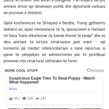
pauzë luftimesh dhe lirimin e pengjeve. Përfshirja e këtyre
emrave shton një dimension politik dhe diplomatik verbues
në procesin e zbatimit.
Gjatë konferencës në Shtëpinë e Bardhë, Trump gjithashtu
deklaroi se, sipas vlerësimeve të tij, operacionet e Hamasit
në Gaza “kanë shkatërruar dy banda shumë të këqija” dhe se
disa anëtarë të këtyre strukturave janë vrarë — një
komente që mediat ndërkombëtare e kanë raportuar si
pjesë të përpjekjes së administratës për të justifikuar
presionin mbi strukturat ushtarake në teren.