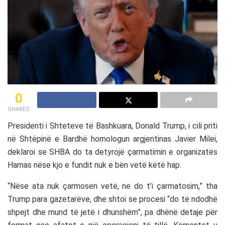
0
SHARES
Presidenti i Shteteve të Bashkuara, Donald Trump, i cili priti
në Shtëpinë e Bardhë homologun argjentinas Javier Milei,
deklaroi se SHBA do ta detyrojë çarmatimin e organizatës
Hamas nëse kjo e fundit nuk e bën vetë këtë hap.
“Nëse ata nuk çarmosen vetë, ne do t’i çarmatosim,” tha
Trump para gazetarëve, dhe shtoi se procesi “do të ndodhë
shpejt dhe mund të jetë i dhunshëm”, pa dhënë detaje për