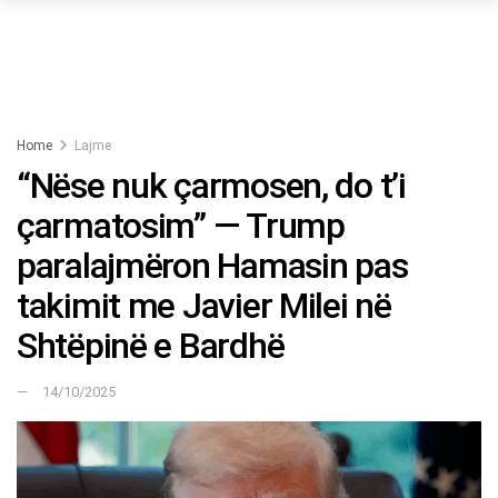
Home
Lajme
“Nëse nuk çarmosen, do t’i
çarmatosim” — Trump
paralajmëron Hamasin pas
takimit me Javier Milei në
Shtëpinë e Bardhë
14/10/2025