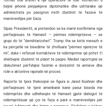
format ose afatet e një operacioni të tillë. Komentet u
bëjnë jehonë përpjekjeve diplomatike dhe ushtarake që
administrata po pasqyron rreth zbatimit të fazave të
marrëveshjes për Gaza.
Sipas Presidentit, ai pretendon se ka marrë konfirmime nga
përfaqësues të Hamasit — përmes ndërmjetësve — se
grupi do të “demilitarizohet”. Trump tha se këtë mesazh e
ka përcjellë në bisedime të zhvilluara “përmes njerëzve të
mi”, duke i referuar kontakteve të ndërmjetme që pritet t’i
shërbejnë zbatimit të planit të paqes. Mediat raportojnë se
diskutimet përfshijnë fazimin e dorëzimit të armëve dhe
rolin e aktorëve rajonalë në proces.
Raporte të tjera theksojnë se figura si Jared Kushner dhe
përfaqësues të tjerë amerikanë kanë pasur biseda me
ndërmjetës dhe udhëheqës të Hamasit gjatë dialogut të
ndërmjetësuar që çoi te faza e parë e marrëveshjes për