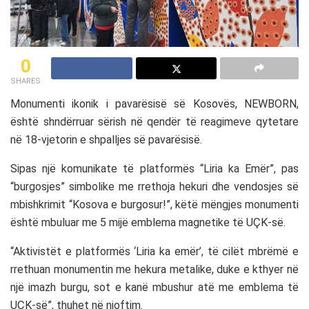
0
SHARES
Monumenti ikonik i pavarësisë së Kosovës,
NEWBORN
,
është shndërruar sërish në qendër të reagimeve qytetare
në 18-vjetorin e shpalljes së pavarësisë.
Sipas një komunikate të platformës “Liria ka Emër”, pas
“burgosjes” simbolike me rrethoja hekuri dhe vendosjes së
mbishkrimit “Kosova e burgosur!”, këtë mëngjes monumenti
është mbuluar me 5 mijë emblema magnetike të UÇK-së.
“Aktivistët e platformës ‘Liria ka emër’, të cilët mbrëmë e
rrethuan monumentin me hekura metalike, duke e kthyer në
një imazh burgu, sot e kanë mbushur atë me emblema të
UÇK-së”, thuhet në njoftim.