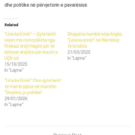
dhe politike në përvjetorin e pavarësisë.
Related
“Liria ka Emër” – Qytetarët
Shqipëria humbë ndaj Anglis,
nisen me motoçikleta nga
“Liria ka emër” në Wembley
Prekazi drejt Hagës për të
të londrës.
kërkuar drejtësi për krerët e
21/03/2025
UÇK-së
In "Lajme"
15/10/2025
In "Lajme"
“Liria ka Emër” fton qytetarët
të marrin pjesë në marshin
“Drejtësi, jo politikë”
29/01/2026
In "Lajme"