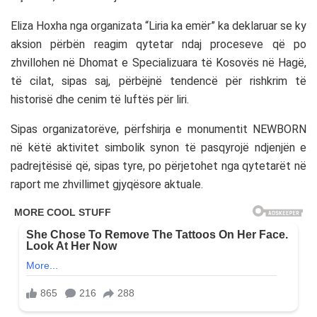
Eliza Hoxha nga organizata “Liria ka emër” ka deklaruar se ky
aksion përbën reagim qytetar ndaj proceseve që po
zhvillohen në
Dhomat e Specializuara të Kosovës
në Hagë,
të cilat, sipas saj, përbëjnë tendencë për rishkrim të
historisë dhe cenim të luftës për liri.
Sipas organizatorëve, përfshirja e monumentit NEWBORN
në këtë aktivitet simbolik synon të pasqyrojë ndjenjën e
padrejtësisë që, sipas tyre, po përjetohet nga qytetarët në
raport me zhvillimet gjyqësore aktuale.