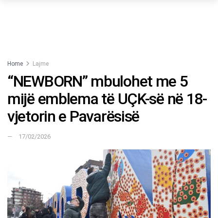
Home
Lajme
“NEWBORN” mbulohet me 5
mijë emblema të UÇK-së në 18-
vjetorin e Pavarësisë
17/02/2026