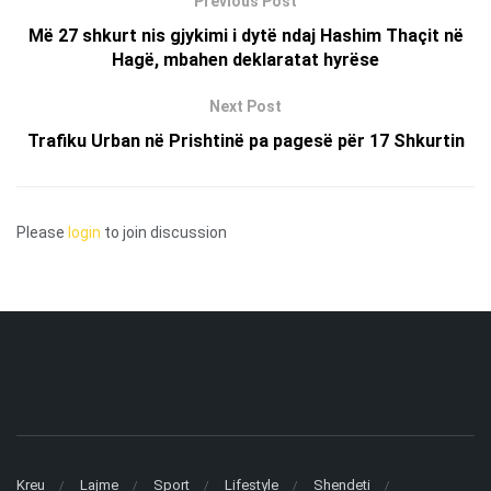
Previous Post
Më 27 shkurt nis gjykimi i dytë ndaj Hashim Thaçit në
Hagë, mbahen deklaratat hyrëse
Next Post
Trafiku Urban në Prishtinë pa pagesë për 17 Shkurtin
Please
login
to join discussion
Kreu
Lajme
Sport
Lifestyle
Shendeti