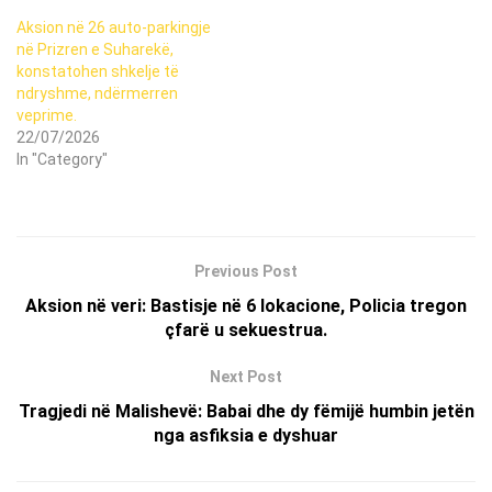
Aksion në 26 auto-parkingje
në Prizren e Suharekë,
konstatohen shkelje të
ndryshme, ndërmerren
veprime.
22/07/2026
In "Category"
Previous Post
Aksion në veri: Bastisje në 6 lokacione, Policia tregon
çfarë u sekuestrua.
Next Post
Tragjedi në Malishevë: Babai dhe dy fëmijë humbin jetën
nga asfiksia e dyshuar