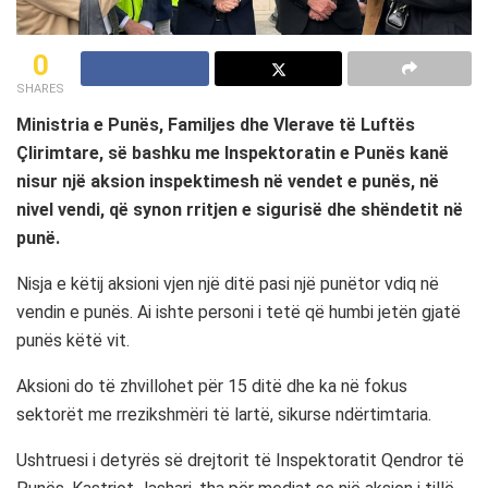
0
SHARES
Ministria e Punës, Familjes dhe Vlerave të Luftës
Çlirimtare, së bashku me Inspektoratin e Punës kanë
nisur një aksion inspektimesh në vendet e punës, në
nivel vendi, që synon rritjen e sigurisë dhe shëndetit në
punë.
Nisja e këtij aksioni vjen një ditë pasi një punëtor vdiq në
vendin e punës. Ai ishte personi i tetë që humbi jetën gjatë
punës këtë vit.
Aksioni do të zhvillohet për 15 ditë dhe ka në fokus
sektorët me rrezikshmëri të lartë, sikurse ndërtimtaria.
Ushtruesi i detyrës së drejtorit të Inspektoratit Qendror të