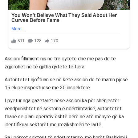
Aksioni fillimisht nis në tre qytete dhe më pas do të
zgjerohet në të gjitha qytete të tjera.
Autoritetet njoftuan se në këtë aksion do të marrin pjesë
15 ekipe inspektuese me 30 inspektorë.
I pyetur nga gazetarët nëse aksioni ka për shënjestër
vendpunishtet në sektorin e ndërtimtarisë, autoritetet
thanë se plani operativ është bërë në atë mënyrë që ka
identifikuar sektorët me rrezikshmëri të lartë.
Sa i përket sektorit të ndërtimtarisë, më herët Bashkimi i