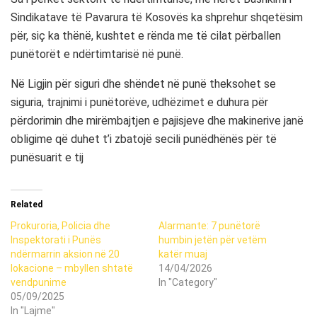
Sindikatave të Pavarura të Kosovës ka shprehur shqetësim
për, siç ka thënë, kushtet e rënda me të cilat përballen
punëtorët e ndërtimtarisë në punë.
Në Ligjin për siguri dhe shëndet në punë theksohet se
siguria, trajnimi i punëtorëve, udhëzimet e duhura për
përdorimin dhe mirëmbajtjen e pajisjeve dhe makinerive janë
obligime që duhet t’i zbatojë secili punëdhënës për të
punësuarit e tij
Related
Prokuroria, Policia dhe
Alarmante: 7 punëtorë
Inspektorati i Punës
humbin jetën për vetëm
ndërmarrin aksion në 20
katër muaj
lokacione – mbyllen shtatë
14/04/2026
vendpunime
In "Category"
05/09/2025
In "Lajme"