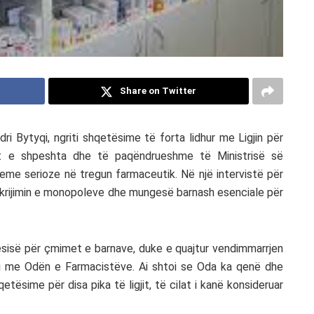
Share on Twitter
i Bytyqi, ngriti shqetësime të forta lidhur me Ligjin për
t e shpeshta dhe të paqëndrueshme të Ministrisë së
me serioze në tregun farmaceutik. Në një intervistë për
në krijimin e monopoleve dhe mungesë barnash esenciale për
tësisë për çmimet e barnave, duke e quajtur vendimmarrjen
i me Odën e Farmacistëve. Ai shtoi se Oda ka qenë dhe
etësime për disa pika të ligjit, të cilat i kanë konsideruar