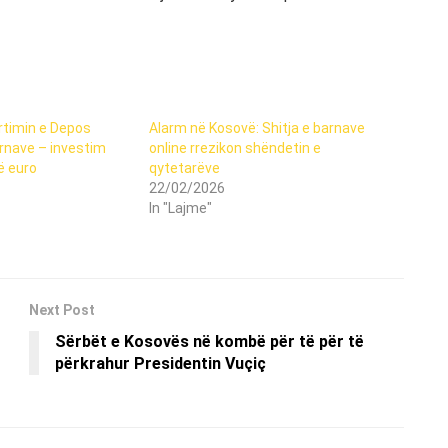
rtimin e Depos
Alarm në Kosovë: Shitja e barnave
rnave – investim
online rrezikon shëndetin e
ë euro
qytetarëve
22/02/2026
In "Lajme"
Next Post
Sërbët e Kosovës në kombë për të për të
përkrahur Presidentin Vuçiç