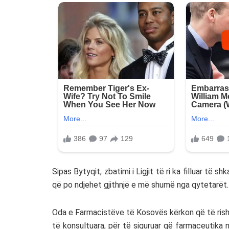
Sipas Bytyqit, zbatimi i Ligjit të ri ka filluar të
që po ndjehet gjithnjë e më shumë nga qytetarët.
Oda e Farmacistëve të Kosovës kërkon që të rish
të konsultuara, për të siguruar që farmaceutik