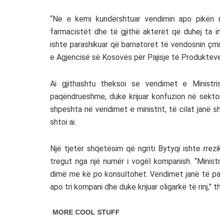
“Ne e kemi kundërshtuar vendimin apo pikën n
farmacistët dhe të gjithë akterët që duhej ta i
ishte parashikuar që barnatoret të vendosnin ç
e Agjencisë së Kosovës për Pajisje të Produkteve, 
Ai gjithashtu theksoi se vendimet e Minist
paqëndrueshme, duke krijuar konfuzion në sektor
shpeshta në vendimet e ministrit, të cilat janë
shtoi ai.
Një tjetër shqetësim që ngriti Bytyqi ishte rrezi
tregut nga një numër i vogël kompanish. “Minist
dimë me kë po konsultohet. Vendimet janë të pa
apo tri kompani dhe duke krijuar oligarkë të rinj,” th