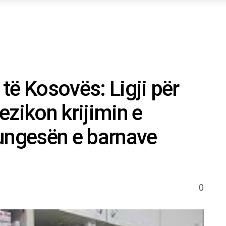
të Kosovës: Ligji për
ezikon krijimin e
ngesën e barnave
0