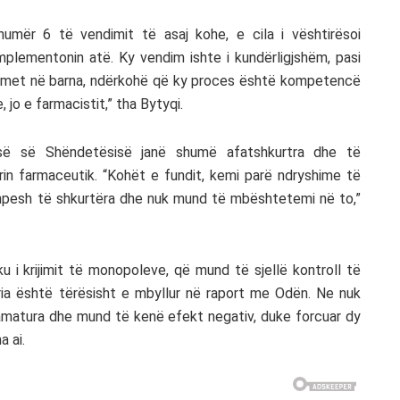
umër 6 të vendimit të asaj kohe, e cila i vështirësoi
mplementonin atë. Ky vendim ishte i kundërligjshëm, pasi
mimet në barna, ndërkohë që ky proces është kompetencë
jo e farmacistit,” tha Bytyqi.
risë së Shëndetësisë janë shumë afatshkurtra dhe të
in farmaceutik. “Kohët e fundit, kemi parë ndryshime të
 shpesh të shkurtëra dhe nuk mund të mbështetemi në to,”
ku i krijimit të monopoleve, që mund të sjellë kontroll të
ria është tërësisht e mbyllur në raport me Odën. Ne nuk
matura dhe mund të kenë efekt negativ, duke forcuar dy
a ai.