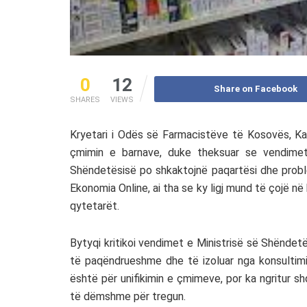
0
12
Share on Facebook
SHARES
VIEWS
Kryetari i Odës së Farmacistëve të Kosovës, Kadr
çmimin e barnave, duke theksuar se vendime
Shëndetësisë po shkaktojnë paqartësi dhe proble
Ekonomia Online, ai tha se ky ligj mund të çojë 
qytetarët.
Bytyqi kritikoi vendimet e Ministrisë së Shënde
të paqëndrueshme dhe të izoluar nga konsultim
është për unifikimin e çmimeve, por ka ngritur shq
të dëmshme për tregun.