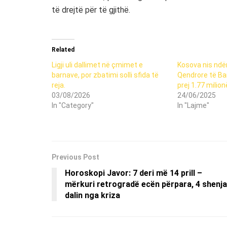
të drejtë për të gjithë.
Related
Ligji uli dallimet në çmimet e
Kosova nis ndë
barnave, por zbatimi solli sfida të
Qendrore të Ba
reja.
prej 1.77 milion
03/08/2026
24/06/2025
In "Category"
In "Lajme"
Previous Post
Horoskopi Javor: 7 deri më 14 prill –
mërkuri retrogradë ecën përpara, 4 shenja
dalin nga kriza