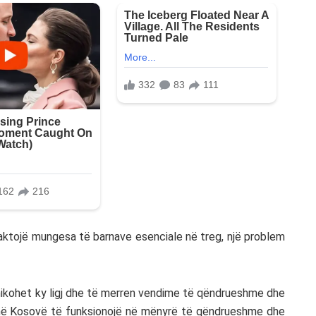
 shkaktojë mungesa të barnave esenciale në treg, një problem
ikohet ky ligj dhe të merren vendime të qëndrueshme dhe
a në Kosovë të funksionojë në mënyrë të qëndrueshme dhe