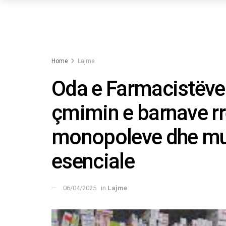
Home
Lajme
Oda e Farmacistëve 
çmimin e barnave rr
monopoleve dhe mu
esenciale
06/04/2025
in
Lajme