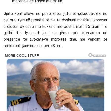
materiale që lidhen me rastin.
Gjatë kontrolleve në pesë automjete të sekuestruara, në
një prej tyre në pronësi të një të dyshuari mashkull kosovar
u gjetën dy qese me kokainë me peshë rreth 35 gram. Të
gjithë të dyshuarit janë shoqëruar për intervistim në
prezencë të avokatëve mbrojtës dhe, me vendim të
prokurorit, janë ndaluar për 48 orë.