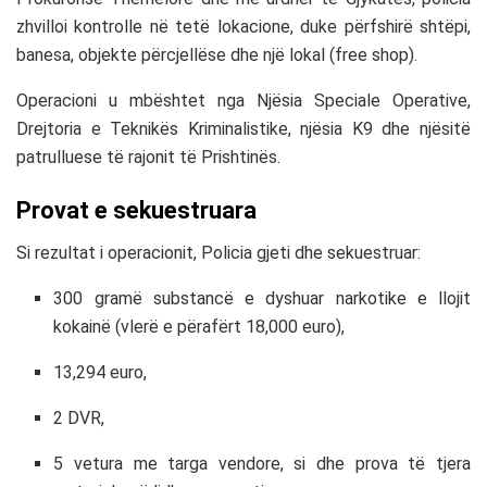
zhvilloi kontrolle në tetë lokacione, duke përfshirë shtëpi,
banesa, objekte përcjellëse dhe një lokal (free shop).
Operacioni u mbështet nga Njësia Speciale Operative,
Drejtoria e Teknikës Kriminalistike, njësia K9 dhe njësitë
patrulluese të rajonit të Prishtinës.
Provat e sekuestruara
Si rezultat i operacionit, Policia gjeti dhe sekuestruar:
300 gramë substancë e dyshuar narkotike e llojit
kokainë (vlerë e përafërt 18,000 euro),
13,294 euro,
2 DVR,
5 vetura me targa vendore, si dhe prova të tjera