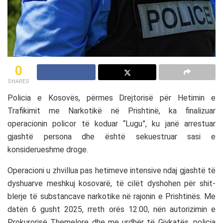
0
SHARES
Policia e Kosovës, përmes Drejtorisë për Hetimin e
Trafikimit me Narkotikë në Prishtinë, ka finalizuar
operacionin policor të koduar “Lugu”, ku janë arrestuar
gjashtë persona dhe është sekuestruar sasi e
konsiderueshme droge.
Operacioni u zhvillua pas hetimeve intensive ndaj gjashtë të
dyshuarve meshkuj kosovarë, të cilët dyshohen për shit-
blerje të substancave narkotike në rajonin e Prishtinës. Me
datën 6 gusht 2025, rreth orës 12:00, nën autorizimin e
Prokurorisë Themelore dhe me urdhër të Gjykatës, policia