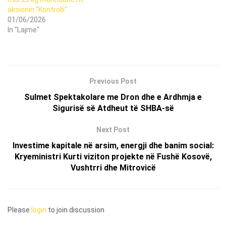
aksionin “Kontrolli”
01/06/2026
In "Lajme"
Previous Post
Sulmet Spektakolare me Dron dhe e Ardhmja e
Sigurisë së Atdheut të SHBA-së
Next Post
Investime kapitale në arsim, energji dhe banim social:
Kryeministri Kurti viziton projekte në Fushë Kosovë,
Vushtrri dhe Mitrovicë
Please
login
to join discussion