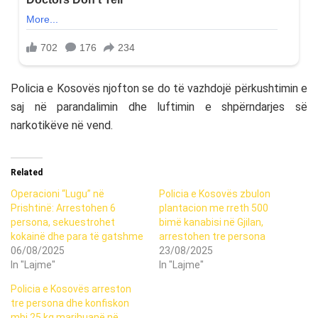
Policia e Kosovës njofton se do të vazhdojë përkushtimin e
saj në parandalimin dhe luftimin e shpërndarjes së
narkotikëve në vend.
Related
Operacioni “Lugu” në
Policia e Kosovës zbulon
Prishtinë: Arrestohen 6
plantacion me rreth 500
persona, sekuestrohet
bimë kanabisi në Gjilan,
kokainë dhe para të gatshme
arrestohen tre persona
06/08/2025
23/08/2025
In "Lajme"
In "Lajme"
Policia e Kosovës arreston
tre persona dhe konfiskon
mbi 25 kg marihuanë në