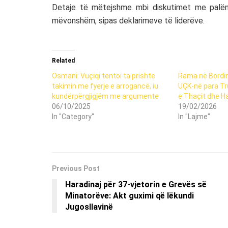
Detaje të mëtejshme mbi diskutimet me palën
mëvonshëm, sipas deklarimeve të liderëve.
Related
Osmani: Vuçiqi tentoi ta prishte
Rama në Bordin
takimin me fyerje e arrogancë, iu
UÇK-në para Tr
kundërpërgjigjëm me argumente
e Thaçit dhe H
06/10/2025
19/02/2026
In "Category"
In "Lajme"
Previous Post
Haradinaj për 37-vjetorin e Grevës së
Minatorëve: Akt guximi që lëkundi
Jugosllavinë