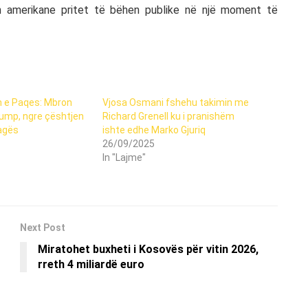
 amerikane pritet të bëhen publike në një moment të
 e Paqes: Mbron
Vjosa Osmani fshehu takimin me
ump, ngre çështjen
Richard Grenell ku i pranishëm
agës
ishte edhe Marko Gjuriq
26/09/2025
In "Lajme"
Next Post
Miratohet buxheti i Kosovës për vitin 2026,
rreth 4 miliardë euro