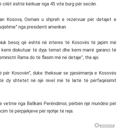
 cilët është kërkuar nga 45 vite burg për secilin.
Klan Kosova, Osmani u shpreh e rezervuar për detajet e
fuqishme” nga presidenti amerikan.
. Nuk besoj që është në interes të Kosovës të japim më
 i kemi diskutuar të dyja temat dhe kemi marrë garanci të
ministri Rama do të flasim më në detaje”, tha ajo.
irë për Kosovën”, duke theksuar se pjesëmarrja e Kosovës
të dy shtetet në një nivel më të lartë të përfaqësimit
t e vetme nga Ballkani Perëndimor, përbën një mundësi për
im të përpjekjeve për njohje të reja.