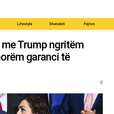
Lifestyle
Shendeti
Fejton
n me Trump ngritëm
morëm garanci të
0