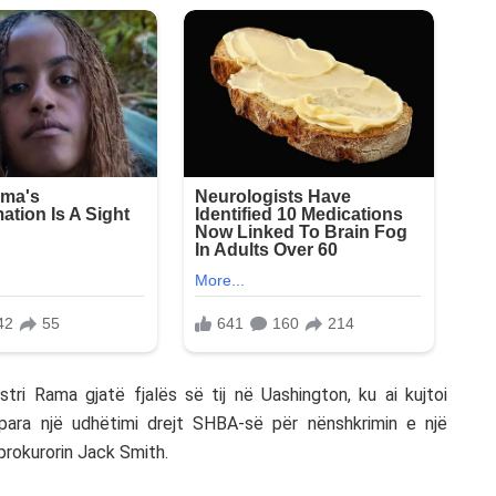
i Rama gjatë fjalës së tij në Uashington, ku ai kujtoi
 para një udhëtimi drejt SHBA-së për nënshkrimin e një
rokurorin Jack Smith.