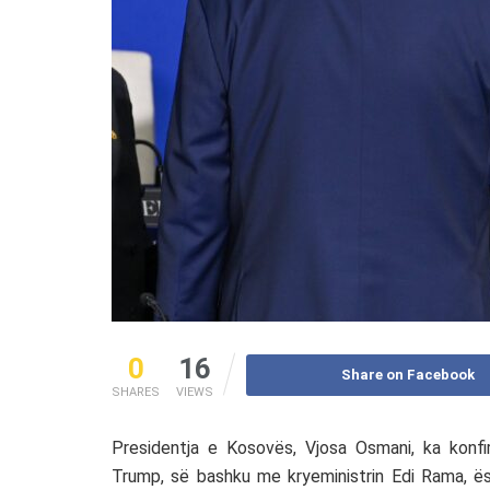
0
16
Share on Facebook
SHARES
VIEWS
Presidentja e Kosovës,
Vjosa Osmani
, ka konf
Trump
, së bashku me kryeministrin
Edi Rama
, ë