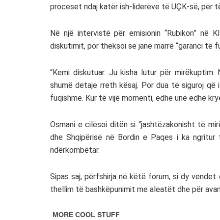
proceset ndaj katër ish-liderëve të UÇK-së, për të
Në një intervistë për emisionin “Rubikon” në 
diskutimit, por theksoi se janë marrë “garanci të 
“Kemi diskutuar. Ju kisha lutur për mirëkuptim
shumë detaje rreth kësaj. Por dua të siguroj që
fuqishme. Kur të vijë momenti, edhe unë edhe krye
Osmani e cilësoi ditën si “jashtëzakonisht të m
dhe Shqipërisë në Bordin e Paqes i ka ngritur 
ndërkombëtar.
Sipas saj, përfshirja në këtë forum, si dy vende
thellim të bashkëpunimit me aleatët dhe për avanc