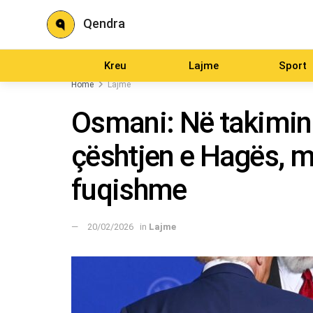
Qendra
Kreu
Lajme
Sport
Home
Lajme
Osmani: Në takimi
çështjen e Hagës, 
fuqishme
20/02/2026
in
Lajme