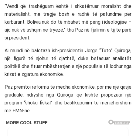
“Vendi që trashëguam është i shkatërruar moralisht dhe
materialisht, me tregje bosh e radhë të pafundme për
karburant. Bolivia nuk do të mbahet më peng i ideologjisë –
ajo nuk vë ushqim në tryezë,” tha Paz në fjalimin e tij të parë
si president.
Ai mundi në balotazh ish-presidentin Jorge “Tuto” Quiroga,
një figurë të njohur të djathtë, duke befasuar analistët
politikë dhe fituar mbështetjen e një popullsie të lodhur nga
krizat e zgjatura ekonomike.
Paz premtoi reforma të mëdha ekonomike, por me një qasje
graduale, ndryshe nga Quiroga që kishte propozuar një
program “shoku fiskal” dhe bashkëpunim të menjëhershëm
me FMN-në.