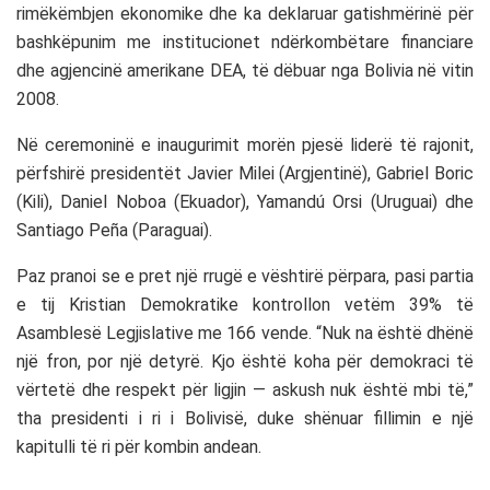
rimëkëmbjen ekonomike dhe ka deklaruar gatishmërinë për
bashkëpunim me institucionet ndërkombëtare financiare
dhe agjencinë amerikane DEA, të dëbuar nga Bolivia në vitin
2008.
Në ceremoninë e inaugurimit morën pjesë liderë të rajonit,
përfshirë presidentët Javier Milei (Argjentinë), Gabriel Boric
(Kili), Daniel Noboa (Ekuador), Yamandú Orsi (Uruguai) dhe
Santiago Peña (Paraguai).
Paz pranoi se e pret një rrugë e vështirë përpara, pasi partia
e tij Kristian Demokratike kontrollon vetëm 39% të
Asamblesë Legjislative me 166 vende. “Nuk na është dhënë
një fron, por një detyrë. Kjo është koha për demokraci të
vërtetë dhe respekt për ligjin — askush nuk është mbi të,”
tha presidenti i ri i Bolivisë, duke shënuar fillimin e një
kapitulli të ri për kombin andean.