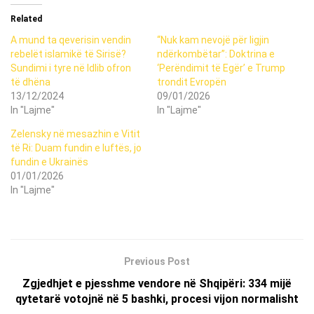
Related
A mund ta qeverisin vendin
“Nuk kam nevojë për ligjin
rebelët islamikë të Sirisë?
ndërkombëtar”: Doktrina e
Sundimi i tyre në Idlib ofron
‘Perëndimit të Egër’ e Trump
të dhëna
trondit Evropën
13/12/2024
09/01/2026
In "Lajme"
In "Lajme"
Zelensky në mesazhin e Vitit
të Ri: Duam fundin e luftës, jo
fundin e Ukrainës
01/01/2026
In "Lajme"
Previous Post
Zgjedhjet e pjesshme vendore në Shqipëri: 334 mijë
qytetarë votojnë në 5 bashki, procesi vijon normalisht