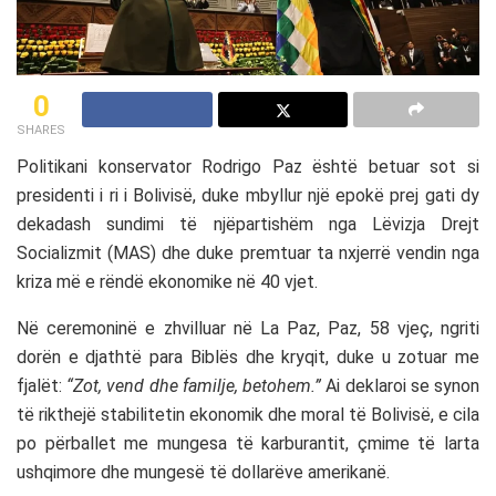
0
SHARES
Politikani konservator Rodrigo Paz është betuar sot si
presidenti i ri i Bolivisë, duke mbyllur një epokë prej gati dy
dekadash sundimi të njëpartishëm nga Lëvizja Drejt
Socializmit (MAS) dhe duke premtuar ta nxjerrë vendin nga
kriza më e rëndë ekonomike në 40 vjet.
Në ceremoninë e zhvilluar në La Paz, Paz, 58 vjeç, ngriti
dorën e djathtë para Biblës dhe kryqit, duke u zotuar me
fjalët:
“Zot, vend dhe familje, betohem.”
Ai deklaroi se synon
të rikthejë stabilitetin ekonomik dhe moral të Bolivisë, e cila
po përballet me mungesa të karburantit, çmime të larta
ushqimore dhe mungesë të dollarëve amerikanë.