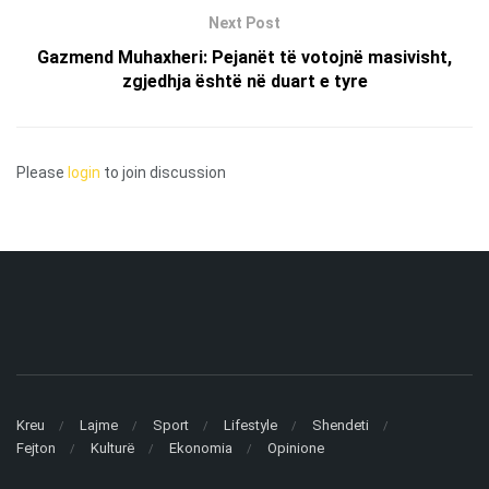
Next Post
Gazmend Muhaxheri: Pejanët të votojnë masivisht,
zgjedhja është në duart e tyre
Please
login
to join discussion
Kreu
Lajme
Sport
Lifestyle
Shendeti
Fejton
Kulturë
Ekonomia
Opinione