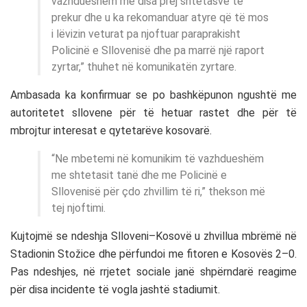
vazhdueshëm me disa prej shtetasve të
prekur dhe u ka rekomanduar atyre që të mos
i lëvizin veturat pa njoftuar paraprakisht
Policinë e Sllovenisë dhe pa marrë një raport
zyrtar,” thuhet në komunikatën zyrtare.
Ambasada ka konfirmuar se po bashkëpunon ngushtë me
autoritetet sllovene për të hetuar rastet dhe për të
mbrojtur interesat e qytetarëve kosovarë.
“Ne mbetemi në komunikim të vazhdueshëm
me shtetasit tanë dhe me Policinë e
Sllovenisë për çdo zhvillim të ri,” thekson më
tej njoftimi.
Kujtojmë se ndeshja Slloveni–Kosovë u zhvillua mbrëmë në
Stadionin Stožice dhe përfundoi me fitoren e Kosovës 2–0.
Pas ndeshjes, në rrjetet sociale janë shpërndarë reagime
për disa incidente të vogla jashtë stadiumit.