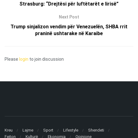
Strasburg: “Drejtësi për luftëtarët e lirisë”
Next Post
Trump sinjalizon vendim për Venezuelën, SHBA rrit
praninë ushtarake në Karaibe
Please
login
to join discussion
Kreu
Lajme
Sport
Lifestyle
Shendeti
Fejton
Kulturë
Ekonomia
Opinione