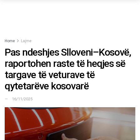
Home
Lajme
Pas ndeshjes Slloveni–Kosovë,
raportohen raste të heqjes së
targave të veturave të
qytetarëve kosovarë
16/11/2025