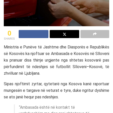
0
SHARES
Ministria e Punëve të Jashtme dhe Diasporës e Republikës
së Kosovës ka njoftuar se Ambasada e Kosovës në Slloveni
ka pranuar disa thirrje urgjente nga shtetas kosovarë pas
përfundimit të ndeshjes së futbollit Slloveni–Kosovë, të
zhvilluar në Ljubljana.
Sipas njoftimit zyrtar, qytetarë nga Kosova kanë raportuar
mungesën e targave në veturat e tyre, duke ngritur dyshime
se ato janë hequr pas ndeshjes.
“Ambasada është në kontakt të