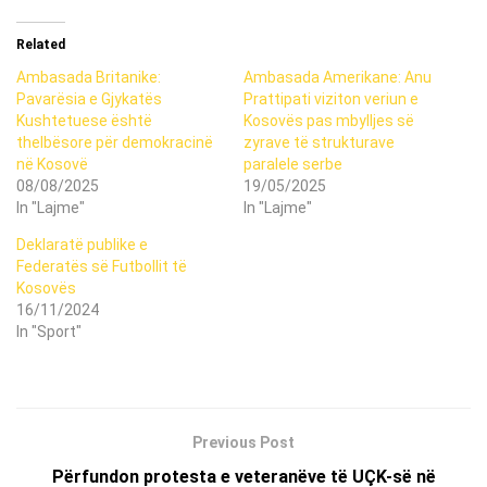
Related
Ambasada Britanike:
Ambasada Amerikane: Anu
Pavarësia e Gjykatës
Prattipati viziton veriun e
Kushtetuese është
Kosovës pas mbylljes së
thelbësore për demokracinë
zyrave të strukturave
në Kosovë
paralele serbe
08/08/2025
19/05/2025
In "Lajme"
In "Lajme"
Deklaratë publike e
Federatës së Futbollit të
Kosovës
16/11/2024
In "Sport"
Previous Post
Përfundon protesta e veteranëve të UÇK-së në