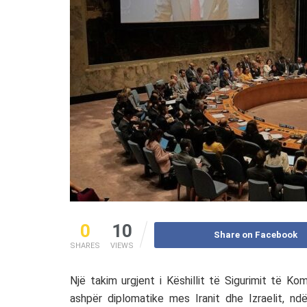
0
10
Share on Facebook
SHARES
VIEWS
Një takim urgjent i Këshillit të Sigurimit të K
ashpër diplomatike mes Iranit dhe Izraelit, n