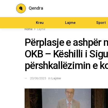
Qendra
Kreu
Lajme
Sport
Home
Lajme
Përplasje e ashpër m
OKB – Këshilli i Sig
përshkallëzimin e ko
20/06/2025
in
Lajme