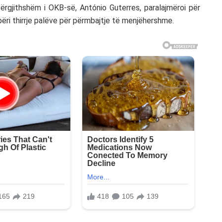
Përgjithshëm i OKB-së, António Guterres, paralajmëroi për
u bëri thirrje palëve për përmbajtje të menjëhershme.