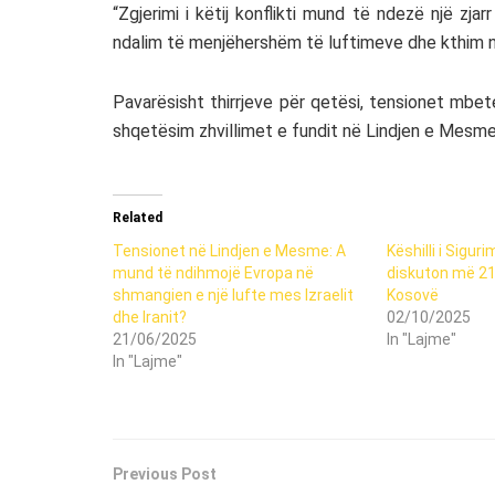
“Zgjerimi i këtij konflikti mund të ndezë një zja
ndalim të menjëhershëm të luftimeve dhe kthim në
Pavarësisht thirrjeve për qetësi, tensionet mbe
shqetësim zhvillimet e fundit në Lindjen e Mesme
Related
Tensionet në Lindjen e Mesme: A
Këshilli i Siguri
mund të ndihmojë Evropa në
diskuton më 21
shmangien e një lufte mes Izraelit
Kosovë
dhe Iranit?
02/10/2025
21/06/2025
In "Lajme"
In "Lajme"
Previous Post