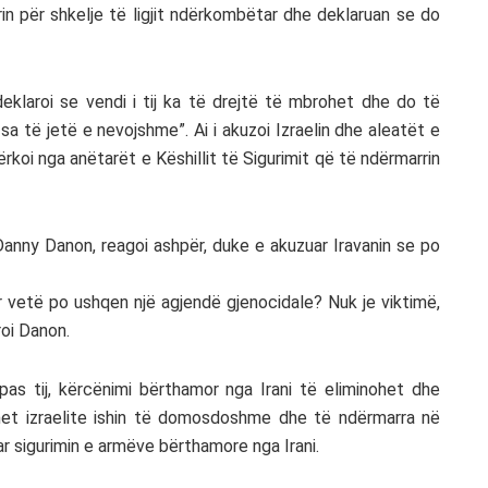
in për shkelje të ligjit ndërkombëtar dhe deklaruan se do
deklaroi se vendi i tij ka të drejtë të mbrohet dhe do të
sa të jetë e nevojshme”. Ai i akuzoi Izraelin dhe aleatët e
rkoi nga anëtarët e Këshillit të Sigurimit që të ndërmarrin
, Danny Danon, reagoi ashpër, duke e akuzuar Iravanin se po
 vetë po ushqen një agjendë gjenocidale? Nuk je viktimë,
roi Danon.
ipas tij, kërcënimi bërthamor nga Irani të eliminohet dhe
lmet izraelite ishin të domosdoshme dhe të ndërmarra në
r sigurimin e armëve bërthamore nga Irani.