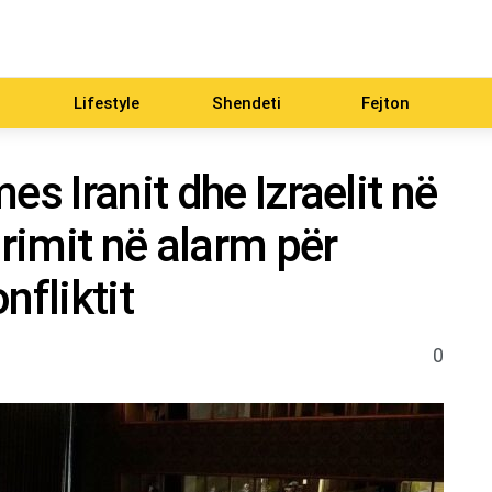
Lifestyle
Shendeti
Fejton
es Iranit dhe Izraelit në
urimit në alarm për
nfliktit
0