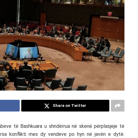
Share on Twitter
ombeve të Bashkuara u shndërrua në skenë përplasjeje të
dërsa konflikti mes dy vendeve po hyn në javën e dytë.