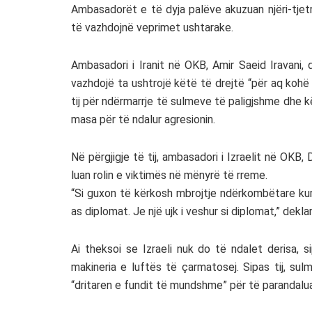
Ambasadorët e të dyja palëve akuzuan njëri-tjetr
të vazhdojnë veprimet ushtarake.
Ambasadori i Iranit në OKB, Amir Saeid Iravani, 
vazhdojë ta ushtrojë këtë të drejtë “për aq kohë 
tij për ndërmarrje të sulmeve të paligjshme dhe kë
masa për të ndalur agresionin.
Në përgjigje të tij, ambasadori i Izraelit në OKB
luan rolin e viktimës në mënyrë të rreme.
“Si guxon të kërkosh mbrojtje ndërkombëtare kur
as diplomat. Je një ujk i veshur si diplomat,” dekla
Ai theksoi se Izraeli nuk do të ndalet derisa, s
makineria e luftës të çarmatosej. Sipas tij, su
“dritaren e fundit të mundshme” për të parandalua