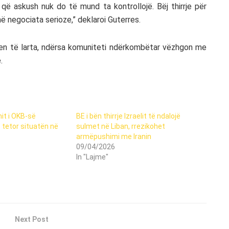
rr që askush nuk do të mund ta kontrollojë. Bëj thirrje për
 negociata serioze,” deklaroi Guterres.
ten të larta, ndërsa komuniteti ndërkombëtar vëzhgon me
.
mit i OKB-së
BE i bën thirrje Izraelit të ndalojë
 tetor situatën në
sulmet në Liban, rrezikohet
armëpushimi me Iranin
09/04/2026
In "Lajme"
Next Post