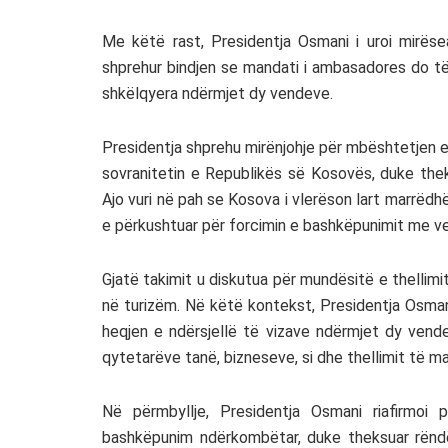
Me këtë rast, Presidentja Osmani i uroi mirës
shprehur bindjen se mandati i ambasadores do të
shkëlqyera ndërmjet dy vendeve.
Presidentja shprehu mirënjohje për mbështetjen 
sovranitetin e Republikës së Kosovës, duke thek
Ajo vuri në pah se Kosova i vlerëson lart marrë
e përkushtuar për forcimin e bashkëpunimit me ven
Gjatë takimit u diskutua për mundësitë e thellim
në turizëm. Në këtë kontekst, Presidentja Osmani
heqjen e ndërsjellë të vizave ndërmjet dy vende
qytetarëve tanë, bizneseve, si dhe thellimit të 
Në përmbyllje, Presidentja Osmani riafirmo
bashkëpunim ndërkombëtar, duke theksuar rënd