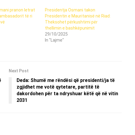
mani pranon letrat
Presidentja Osmani takon
ambasadorit të ri
Presidentin e Mauritanisë në Riad:
ovë
Theksohet përkushtimi për
thellimin e bashkëpunimit
29/10/2025
In "Lajme"
Next Post
ë
Deda: Shumë me rëndësi që presidenti/ja të
zgjidhet me votë qytetare, partitë të
dakordohen për ta ndryshuar këtë që në vitin
2031