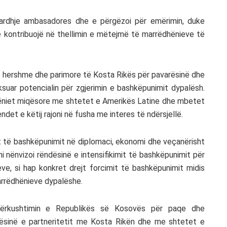
eardhje ambasadores dhe e përgëzoi për emërimin, duke
 kontribuojë në thellimin e mëtejmë të marrëdhënieve të
e hershme dhe parimore të Kosta Rikës për pavarësinë dhe
suar potencialin për zgjerimin e bashkëpunimit dypalësh.
dhëniet miqësore me shtetet e Amerikës Latine dhe mbetet
det e këtij rajoni në fusha me interes të ndërsjellë.
it të bashkëpunimit në diplomaci, ekonomi dhe veçanërisht
 nënvizoi rëndësinë e intensifikimit të bashkëpunimit për
ve, si hap konkret drejt forcimit të bashkëpunimit midis
marrëdhënieve dypalëshe.
i përkushtimin e Republikës së Kosovës për paqe dhe
ësinë e partneritetit me Kosta Rikën dhe me shtetet e