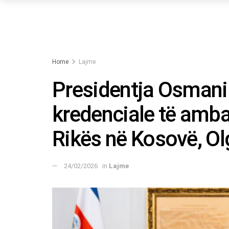
Home
Lajme
Presidentja Osmani 
kredenciale të amba
Rikës në Kosovë, O
24/02/2026
in
Lajme