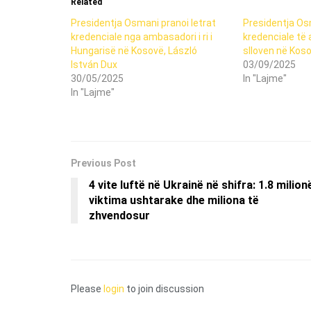
Related
Presidentja Osmani pranoi letrat
Presidentja Os
kredenciale nga ambasadori i ri i
kredenciale të 
Hungarisë në Kosovë, László
slloven në Kos
István Dux
03/09/2025
30/05/2025
In "Lajme"
In "Lajme"
Previous Post
4 vite luftë në Ukrainë në shifra: 1.8 milion
viktima ushtarake dhe miliona të
zhvendosur
Please
login
to join discussion