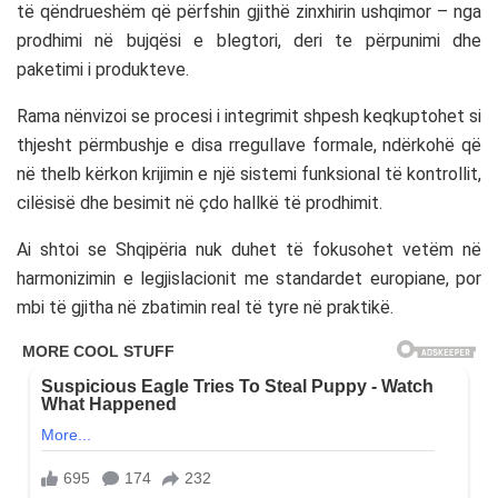
të qëndrueshëm që përfshin gjithë zinxhirin ushqimor – nga
prodhimi në bujqësi e blegtori, deri te përpunimi dhe
paketimi i produkteve.
Rama nënvizoi se procesi i integrimit shpesh keqkuptohet si
thjesht përmbushje e disa rregullave formale, ndërkohë që
në thelb kërkon krijimin e një sistemi funksional të kontrollit,
cilësisë dhe besimit në çdo hallkë të prodhimit.
Ai shtoi se Shqipëria nuk duhet të fokusohet vetëm në
harmonizimin e legjislacionit me standardet europiane, por
mbi të gjitha në zbatimin real të tyre në praktikë.