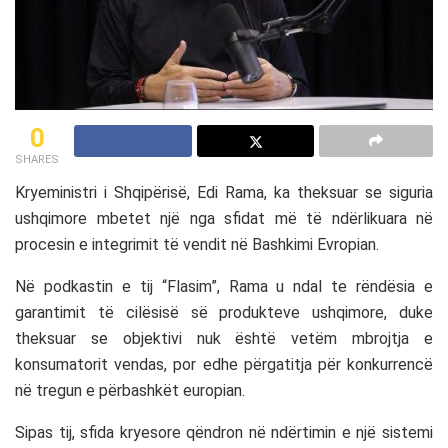
0
SHARES
Kryeministri i Shqipërisë,
Edi Rama
, ka theksuar se siguria
ushqimore mbetet një nga sfidat më të ndërlikuara në
procesin e integrimit të vendit në
Bashkimi Evropian
.
Në podkastin e tij “Flasim”, Rama u ndal te rëndësia e
garantimit të cilësisë së produkteve ushqimore, duke
theksuar se objektivi nuk është vetëm mbrojtja e
konsumatorit vendas, por edhe përgatitja për konkurrencë
në tregun e përbashkët europian.
Sipas tij, sfida kryesore qëndron në ndërtimin e një sistemi