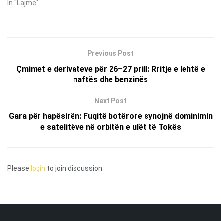
In "Lajme"
Previous Post
Çmimet e derivateve për 26–27 prill: Rritje e lehtë e
naftës dhe benzinës
Next Post
Gara për hapësirën: Fuqitë botërore synojnë dominimin
e satelitëve në orbitën e ulët të Tokës
Please
login
to join discussion