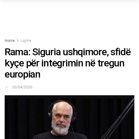
Home
Lajme
Rama: Siguria ushqimore, sfidë
kyçe për integrimin në tregun
europian
26/04/2026