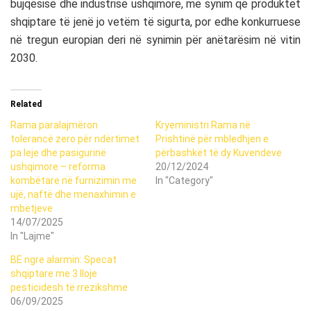
bujqësisë dhe industrisë ushqimore, me synim që produktet
shqiptare të jenë jo vetëm të sigurta, por edhe konkurruese
në tregun europian deri në synimin për anëtarësim në vitin
2030.
Related
Rama paralajmëron
Kryeministri Rama në
tolerancë zero për ndërtimet
Prishtinë për mbledhjen e
pa leje dhe pasigurinë
përbashkët të dy Kuvendeve
ushqimore – reforma
20/12/2024
kombëtare në furnizimin me
In "Category"
ujë, naftë dhe menaxhimin e
mbetjeve
14/07/2025
In "Lajme"
BE ngre alarmin: Specat
shqiptare me 3 lloje
pesticidesh të rrezikshme
06/09/2025