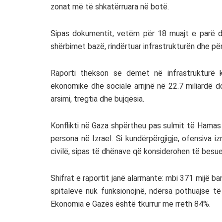
zonat më të shkatërruara në botë.
Sipas dokumentit, vetëm për 18 muajt e parë do 
shërbimet bazë, rindërtuar infrastrukturën dhe p
Raporti thekson se dëmet në infrastrukturë k
ekonomike dhe sociale arrijnë në 22.7 miliardë d
arsimi, tregtia dhe bujqësia.
Konflikti në Gaza shpërtheu pas sulmit të
Hamas
persona në Izrael. Si kundërpërgjigje, ofensiva 
civilë, sipas të dhënave që konsiderohen të bes
Shifrat e raportit janë alarmante: mbi 371 mijë 
spitaleve nuk funksionojnë, ndërsa pothuajse të
Ekonomia e Gazës është tkurrur me rreth 84%.