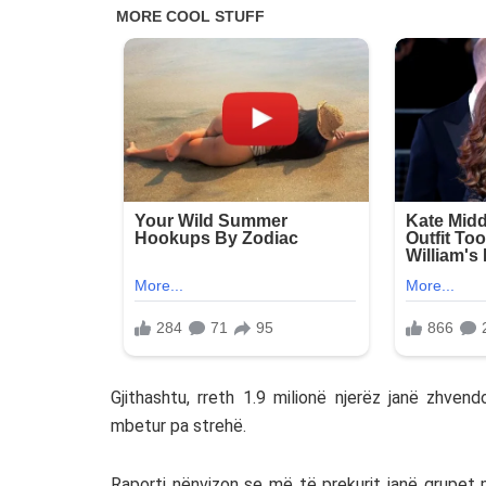
Gjithashtu, rreth 1.9 milionë njerëz janë zhven
mbetur pa strehë.
Raporti nënvizon se më të prekurit janë grupet 