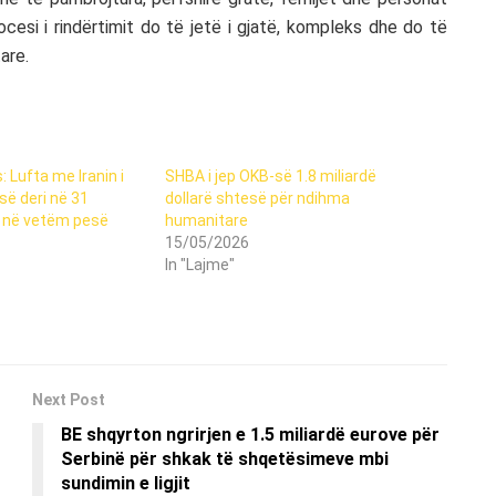
ocesi i rindërtimit do të jetë i gjatë, kompleks dhe do të
are.
: Lufta me Iranin i
SHBA i jep OKB-së 1.8 miliardë
ë deri në 31
dollarë shtesë për ndihma
ë në vetëm pesë
humanitare
15/05/2026
In "Lajme"
Next Post
BE shqyrton ngrirjen e 1.5 miliardë eurove për
Serbinë për shkak të shqetësimeve mbi
sundimin e ligjit