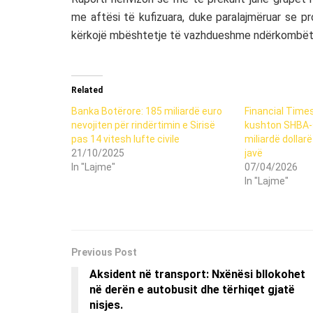
me aftësi të kufizuara, duke paralajmëruar se pr
kërkojë mbështetje të vazhdueshme ndërkombët
Related
Banka Botërore: 185 miliardë euro
Financial Times
nevojiten për rindërtimin e Sirisë
kushton SHBA-s
pas 14 vitesh lufte civile
miliardë dollar
21/10/2025
javë
In "Lajme"
07/04/2026
In "Lajme"
Previous Post
Aksident në transport: Nxënësi bllokohet
në derën e autobusit dhe tërhiqet gjatë
nisjes.