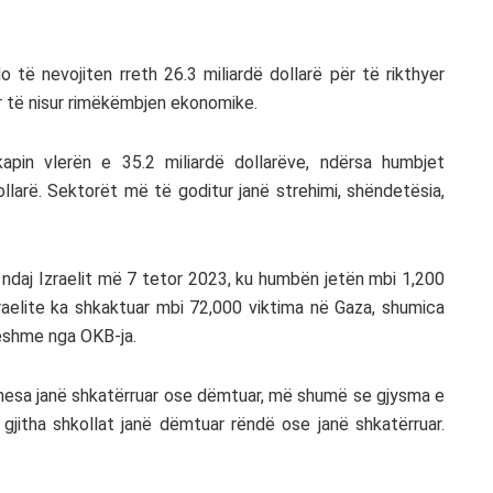
të nevojiten rreth 26.3 miliardë dollarë për të rikthyer
ër të nisur rimëkëmbjen ekonomike.
apin vlerën e 35.2 miliardë dollarëve, ndërsa humbjet
ollarë. Sektorët më të goditur janë strehimi, shëndetësia,
ndaj Izraelit më 7 tetor 2023, ku humbën jetën mbi 1,200
izraelite ka shkaktuar mbi 72,000 viktima në Gaza, shumica
ueshme nga OKB-ja.
banesa janë shkatërruar ose dëmtuar, më shumë se gjysma e
 gjitha shkollat janë dëmtuar rëndë ose janë shkatërruar.