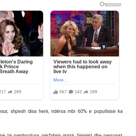
dosur, shpesh disa herë, ndërsa mbi 60% e popullsisë ka
më të pambrojtura, përfshirë gratë, fëmijët dhe personat