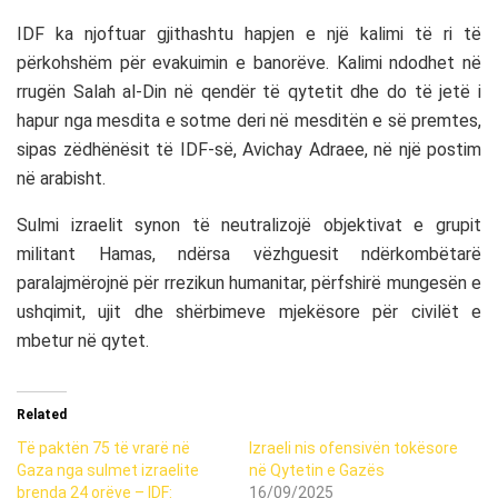
IDF ka njoftuar gjithashtu hapjen e një kalimi të ri të
përkohshëm për evakuimin e banorëve. Kalimi ndodhet në
rrugën Salah al-Din në qendër të qytetit dhe do të jetë i
hapur nga mesdita e sotme deri në mesditën e së premtes,
sipas zëdhënësit të IDF-së, Avichay Adraee, në një postim
në arabisht.
Sulmi izraelit synon të neutralizojë objektivat e grupit
militant Hamas, ndërsa vëzhguesit ndërkombëtarë
paralajmërojnë për rrezikun humanitar, përfshirë mungesën e
ushqimit, ujit dhe shërbimeve mjekësore për civilët e
mbetur në qytet.
Related
Të paktën 75 të vrarë në
Izraeli nis ofensivën tokësore
Gaza nga sulmet izraelite
në Qytetin e Gazës
brenda 24 orëve – IDF:
16/09/2025