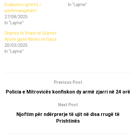
Evakuimi i qytetit, i
In "Lajme"
pashmangshëm
27/08/2025
In "Lajme"
Dhjetra të Vrarë në Sulmet
Ajrore gjatë Natës në Gaza
20/03/2025
In "Lajme"
Previous Post
Policia e Mitrovicës konfiskon dy armë zjarri në 24 orë
Next Post
Njoftim për ndërprerje të ujit në disa rrugë të
Prishtinës