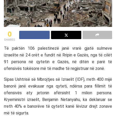
0
SHARES
Të paktën 106 palestinezë janë vrarë gjatë sulmeve
izraelite në 24 orët e fundit në Rripin e Gazës, nga të cilët
91 persona në qytetin e Gazës, në ditën e parë të
ofensivës tokësore më të madhe të regjistruar në zonë.
Sipas Ushtrisë së Mbrojtjes së Izraelit (IDF), rreth 400 mijë
banorë janë evakuuar nga qyteti, ndërsa para fillimit të
ofensivës aty jetonin afërsisht 1 milion persona.
Kryeministri izraelit, Benjamin Netanyahu, ka deklaruar se
rreth 40% e banorëve të qytetit kanë lëvizur drejt zonave
më të sigurta.