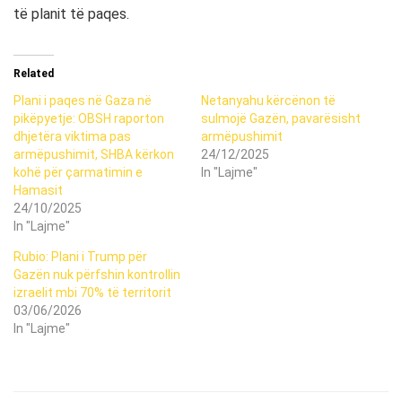
të planit të paqes.
Related
Plani i paqes në Gaza në
Netanyahu kërcënon të
pikëpyetje: OBSH raporton
sulmojë Gazën, pavarësisht
dhjetëra viktima pas
armëpushimit
armëpushimit, SHBA kërkon
24/12/2025
kohë për çarmatimin e
In "Lajme"
Hamasit
24/10/2025
In "Lajme"
Rubio: Plani i Trump për
Gazën nuk përfshin kontrollin
izraelit mbi 70% të territorit
03/06/2026
In "Lajme"