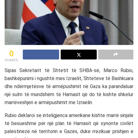
0
SHARES
Sipas Sekretarit të Shtetit të SHBA-së, Marco Rubio,
bashkëpunimi i ngushtë mes Izraelit, Shteteve të Bashkuara
dhe ndërmjetësve të armëpushimit në Gaza ka parandaluar
një sulm të mundshëm të Hamasit që do të kishte shkelur
marrëveshjen e armëpushimit me Izraelin.
Rubio deklaroi se inteligjenca amerikane kishte marrë sinjale
të besueshme për një plan të Hamasit që synonte civilët
palestinezë në territorin e Gazës, duke rrezikuar prishjen e