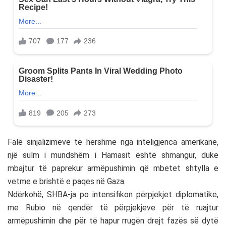
Falë sinjalizimeve të hershme nga inteligjenca amerikane,
një sulm i mundshëm i Hamasit është shmangur, duke
mbajtur të paprekur armëpushimin që mbetet shtylla e
vetme e brishtë e paqes në Gaza.
Ndërkohë, SHBA-ja po intensifikon përpjekjet diplomatike,
me Rubio në qendër të përpjekjeve për të ruajtur
armëpushimin dhe për të hapur rrugën drejt fazës së dytë