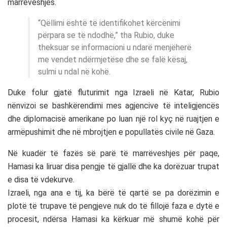
marrëveshjes.
“Qëllimi është të identifikohet kërcënimi
përpara se të ndodhë,” tha Rubio, duke
theksuar se informacioni u ndarë menjëherë
me vendet ndërmjetëse dhe se falë kësaj,
sulmi u ndal në kohë.
Duke folur gjatë fluturimit nga Izraeli në Katar, Rubio
nënvizoi se bashkërendimi mes agjencive të inteligjencës
dhe diplomacisë amerikane po luan një rol kyç në ruajtjen e
armëpushimit dhe në mbrojtjen e popullatës civile në Gaza.
Në kuadër të fazës së parë të marrëveshjes për paqe,
Hamasi ka liruar disa pengje të gjallë dhe ka dorëzuar trupat
e disa të vdekurve.
Izraeli, nga ana e tij, ka bërë të qartë se pa dorëzimin e
plotë të trupave të pengjeve nuk do të fillojë faza e dytë e
procesit, ndërsa Hamasi ka kërkuar më shumë kohë për