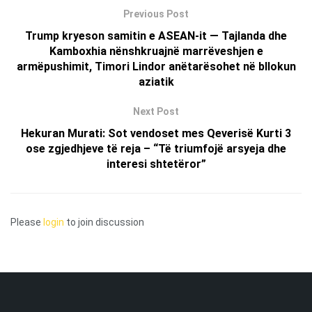
Previous Post
Trump kryeson samitin e ASEAN-it — Tajlanda dhe
Kamboxhia nënshkruajnë marrëveshjen e
armëpushimit, Timori Lindor anëtarësohet në bllokun
aziatik
Next Post
Hekuran Murati: Sot vendoset mes Qeverisë Kurti 3
ose zgjedhjeve të reja – “Të triumfojë arsyeja dhe
interesi shtetëror”
Please
login
to join discussion