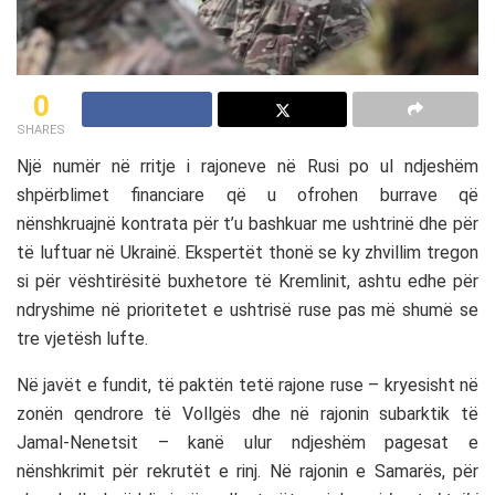
0
SHARES
Një numër në rritje i rajoneve në Rusi po ul ndjeshëm
shpërblimet financiare që u ofrohen burrave që
nënshkruajnë kontrata për t’u bashkuar me ushtrinë dhe për
të luftuar në Ukrainë. Ekspertët thonë se ky zhvillim tregon
si për vështirësitë buxhetore të Kremlinit, ashtu edhe për
ndryshime në prioritetet e ushtrisë ruse pas më shumë se
tre vjetësh lufte.
Në javët e fundit, të paktën tetë rajone ruse – kryesisht në
zonën qendrore të Vollgës dhe në rajonin subarktik të
Jamal-Nenetsit – kanë ulur ndjeshëm pagesat e
nënshkrimit për rekrutët e rinj. Në rajonin e Samarës, për