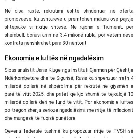
Në disa raste, rekrutimi është shndërruar në oferta
promovuese, ku ushtarëve u premtohen makina ose pajisje
shtëpiake si nxitje shtesë. Në rajonin e Tiumenit, për
shembull, bonusi arrin në 3.4 milionë rubla, por vetëm nëse
kontrata nënshkruhet para 30 nëntorit.
Ekonomia e luftës në ngadalësim
Sipas analistit Janis Kluge nga Instituti Gjerman për Çështje
Ndërkombëtare dhe të Sigurisë, Rusia ka shpenzuar rreth 4
miliardë dollarë në shpërblime për rekrutë në gjysmën e
parë të vitit 2025, dhe pritet që kjo shumë të tejkalojë 10
miliardë dollarë deri në fund të vitit. Por ekonomia e luftës
po tregon shenja serioze ngadalësimi, me rritje të inflacionit
dhe mungesë të fuqisë punëtore.
Qeveria federale tashmë ka propozuar rritje të TVSH-së