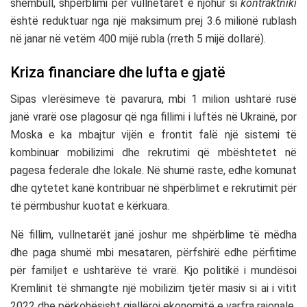
shembull, shpërblimi për vullnetarët e njohur si
kontraktniki
është reduktuar nga një maksimum prej 3.6 milionë rublash
në janar në vetëm 400 mijë rubla (rreth 5 mijë dollarë).
Kriza financiare dhe lufta e gjatë
Sipas vlerësimeve të pavarura, mbi 1 milion ushtarë rusë
janë vrarë ose plagosur që nga fillimi i luftës në Ukrainë, por
Moska e ka mbajtur vijën e frontit falë një sistemi të
kombinuar mobilizimi dhe rekrutimi që mbështetet në
pagesa federale dhe lokale. Në shumë raste, edhe komunat
dhe qytetet kanë kontribuar në shpërblimet e rekrutimit për
të përmbushur kuotat e kërkuara.
Në fillim, vullnetarët janë joshur me shpërblime të mëdha
dhe paga shumë mbi mesataren, përfshirë edhe përfitime
për familjet e ushtarëve të vrarë. Kjo politikë i mundësoi
Kremlinit të shmangte një mobilizim tjetër masiv si ai i vitit
2022 dhe përkohësisht gjallëroi ekonomitë e varfra rajonale.