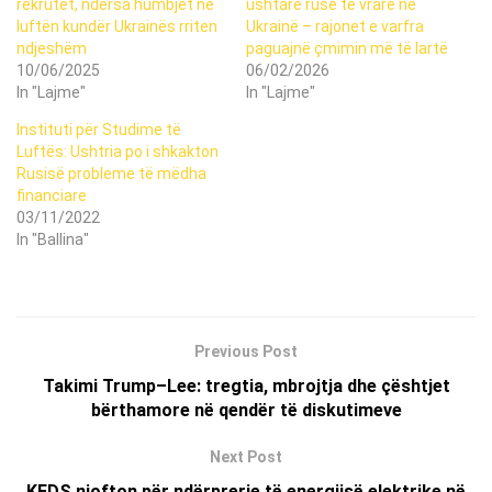
rekrutët, ndërsa humbjet në
ushtarë rusë të vrarë në
luftën kundër Ukrainës rriten
Ukrainë – rajonet e varfra
ndjeshëm
paguajnë çmimin më të lartë
10/06/2025
06/02/2026
In "Lajme"
In "Lajme"
Instituti për Studime të
Luftës: Ushtria po i shkakton
Rusisë probleme të mëdha
financiare
03/11/2022
In "Ballina"
Previous Post
Takimi Trump–Lee: tregtia, mbrojtja dhe çështjet
bërthamore në qendër të diskutimeve
Next Post
KEDS njofton për ndërprerje të energjisë elektrike në