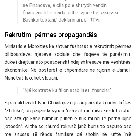
së Financave, e cila po e shtrydh vendin
financiarisht – madje edhe rajonet e pasura si
Bashkortostani,” deklaroi ai për RTVi.
Rekrutimi përmes propagandës
Ministria e Mbrojtjes ka shtuar fushatat e rekrutimit përmes
billboardeve, rrjeteve sociale dhe faqeve të punësimit,
duke i drejtuar ato posaçërisht ndaj shtresave me vështirësi
ekonomike. Në posterët e shpërndarë në rajonin e Jamal-
Nenetsit lexohet slogani:
“Një kontratë ku fillon stabiliteti financiar.”
Sipas aktivistit Ivan Chuvilajev nga organizata kundër luftës
“Zhduku”, propaganda synon “njerëzit me mikrokredi, borxhe,
ose ata që kanë humbur punën e nuk mund të përballojnë
jetesën”. Ai tha se shumë rekrutë janë burra të papunë ose
me situata të rënda familjare që shohin në luftë “një