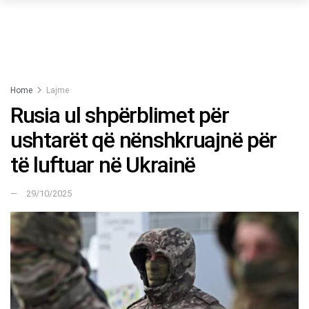
Home
Lajme
Rusia ul shpërblimet për
ushtarët që nënshkruajnë për
të luftuar në Ukrainë
29/10/2025