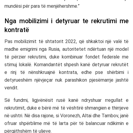
mundësi për para të menjëhershme.”
Nga mobilizimi i detyruar te rekrutimi me
kontratë
Pas mobilizimit të shtatorit 2022, që shkaktoi një valë të
madhe emigrimi nga Rusia, autoritetet ndërtuan një model
të përzier rekrutimi, duke kombinuar fondet federale me
stimuj lokalë. Komandantët shpesh kanë detyruar rekrutët
e rinj të nënshkruajnë kontrata, edhe pse shërbimi i
detyrueshëm njëvjeçar nuk parashikon pjesëmarrje jashtë
vendit.
Së fundmi, ligjvënësit rusë kanë ndryshuar rregullat e
rekrutimit, duke e bërë më të vështirë shmangien e thirrjeve
në ushtri. Në disa rajone, si Voronezh, Altai dhe Tambov, janë
ofruar shpërblime më të larta për të balancuar ndikimin e
përgjithshëm të uljeve.