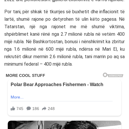
Por tani, për shkak të tkurrjes së buxhetit dhe inflacionit të
lartë, shumë rajone po detyrohen të ulin këto pagesa. Në
Tatarstan, një nga rajonet me më shumë viktima,
shpërblimet kanë rënë nga 2.7 milionë rubla në vetëm 400
mijë rubla. Në Bashkortostan, bonusi i nënshkrimit ka zbritur
nga 1.6 milionë në 600 mijë rubla, ndërsa në Mari El, ku
rekrutët dikur merrnin 2.6 milionë rubla, tani marrin po aq sa
minimumi federal – 400 mijë rubla.