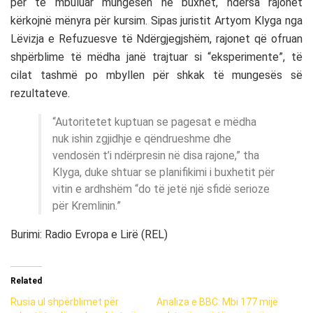
për të mbuluar mungesën në buxhet, ndërsa rajonet
kërkojnë mënyra për kursim. Sipas juristit Artyom Klyga nga
Lëvizja e Refuzuesve të Ndërgjegjshëm, rajonet që ofruan
shpërblime të mëdha janë trajtuar si “eksperimente”, të
cilat tashmë po mbyllen për shkak të mungesës së
rezultateve.
“Autoritetet kuptuan se pagesat e mëdha
nuk ishin zgjidhje e qëndrueshme dhe
vendosën t’i ndërpresin në disa rajone,” tha
Klyga, duke shtuar se planifikimi i buxhetit për
vitin e ardhshëm “do të jetë një sfidë serioze
për Kremlinin.”
Burimi: Radio Evropa e Lirë (REL)
Related
Rusia ul shpërblimet për
Analiza e BBC: Mbi 177 mijë